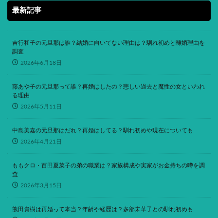
最新記事
吉行和子の元旦那は誰？結婚に向いてない理由は？馴れ初めと離婚理由を
調査
2026年6月18日
藤あや子の元旦那って誰？再婚はしたの？悲しい過去と魔性の女といわれ
る理由
2026年5月11日
中島美嘉の元旦那はだれ？再婚はしてる？馴れ初めや現在についても
2026年4月21日
ももクロ・百田夏菜子の弟の職業は？家族構成や実家がお金持ちの噂を調
査
2026年3月15日
熊田貴樹は再婚って本当？年齢や経歴は？多部未華子との馴れ初めも