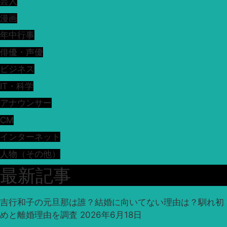
芸人
漫画
年中行事
俳優・声優
ビジネス
IT・科学
アナウンサー
CM
インターネット
人物（その他）
最新記事
吉行和子の元旦那は誰？結婚に向いてない理由は？馴れ初
めと離婚理由を調査
2026年6月18日