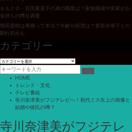
ももクロ・百田夏菜子の弟の職業は？家族構成や実家がお
金持ちの噂を調査
熊田貴樹は再婚って本当？年齢や経歴は？多部未華子との
馴れ初めも
カテゴリー
カ
テ
ゴ
HOME
リ
トレンド・文化
ー
テレビ番組
寺川奈津美がフジテレビへ！初代ミス矢上の画像と
結婚や彼氏の噂？
寺川奈津美がフジテレ