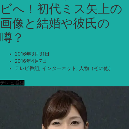
ビへ！初代ミス矢上の
画像と結婚や彼氏の
噂？
2016年3月31日
2016年4月7日
テレビ番組
,
インターネット
,
人物（その他）
テレビ番組