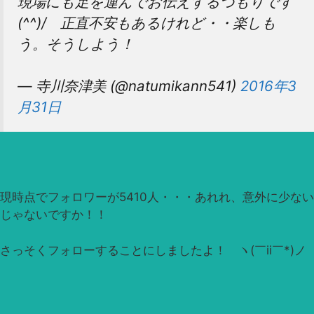
現場にも足を運んでお伝えするつもりです
(^^)/ 正直不安もあるけれど・・楽しも
う。そうしよう！
— 寺川奈津美 (@natumikann541)
2016年3
月31日
現時点でフォロワーが5410人・・・あれれ、意外に少ない
じゃないですか！！
さっそくフォローすることにしましたよ！ ヽ(￣ii￣*)ノ