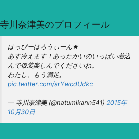
寺川奈津美のプロフィール
はっぴーはろうぃーん★
あす冷えます！あったかいのいっぱい着込
んで仮装楽しんでくださいね。
わたし、もう満足。
pic.twitter.com/srYwcdUdkc
— 寺川奈津美 (@natumikann541)
2015年
10月30日