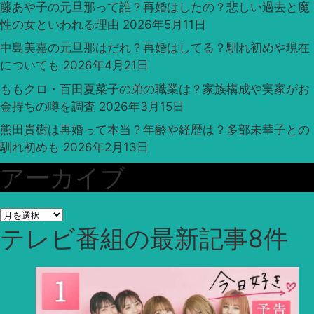
藤あや子の元旦那って誰？再婚はしたの？悲しい過去と魔
性の女といわれる理由
2026年5月11日
中島美嘉の元旦那はだれ？再婚はしてる？馴れ初めや現在
についても
2026年4月21日
ももクロ・百田夏菜子の弟の職業は？家族構成や実家がお
金持ちの噂を調査
2026年3月15日
熊田貴樹は再婚って本当？年齢や経歴は？多部未華子との
馴れ初めも
2026年2月13日
アーカイブ
ア
テレビ番組
の最新記事8件
ー
カ
イ
ブ