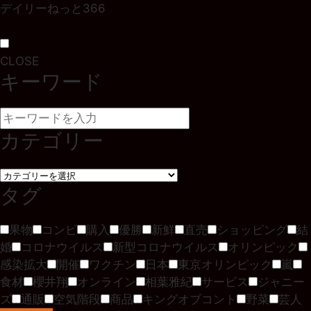
デイリーねっと366
CLOSE
キーワード
カテゴリー
タグ
果物
コンビ
購入
優勝
新鮮
直売
ショッピング
結
婚
コロナウイルス
新型コロナウイルス
オリンピック
感染拡大
開催
ワクチン
日本
東京オリンピック
嵐
食材
櫻井翔
オンライン
相葉雅紀
サービス
ジャニー
ズ
通販
空気階段
商品
キングオブコント
野菜
芸人