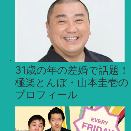
ブ
31歳の年の差婚で話題！
極楽とんぼ・山本圭壱の
プロフィール