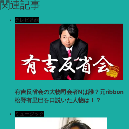
関連記事
テレビ番組
有吉反省会の大物司会者Nは誰？元ribbon
松野有里巳を口説いた人物は！？
ミュージック