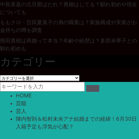
中島美嘉の元旦那はだれ？再婚はしてる？馴れ初めや現在
についても
ももクロ・百田夏菜子の弟の職業は？家族構成や実家がお
金持ちの噂を調査
熊田貴樹は再婚って本当？年齢や経歴は？多部未華子との
馴れ初めも
カテゴリー
カ
テ
ゴ
HOME
リ
芸能
ー
芸人
陣内智則＆松村未央アナ結婚までの経緯！6月30日
入籍予定も浮気が心配？