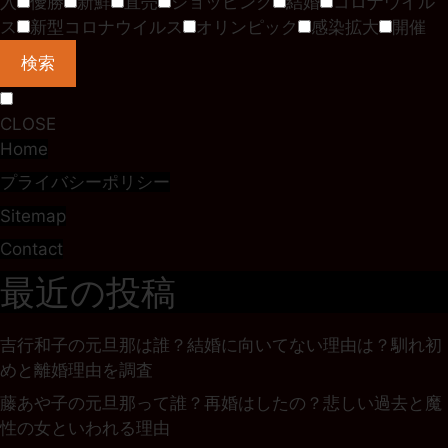
入
優勝
新鮮
直売
ショッピング
結婚
コロナウイル
ス
新型コロナウイルス
オリンピック
感染拡大
開催
検索
CLOSE
Home
プライバシーポリシー
Sitemap
Contact
最近の投稿
吉行和子の元旦那は誰？結婚に向いてない理由は？馴れ初
めと離婚理由を調査
藤あや子の元旦那って誰？再婚はしたの？悲しい過去と魔
性の女といわれる理由