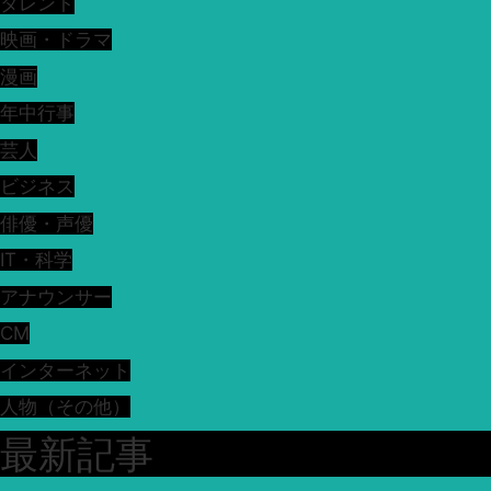
タレント
映画・ドラマ
漫画
年中行事
芸人
ビジネス
俳優・声優
IT・科学
アナウンサー
CM
インターネット
人物（その他）
最新記事