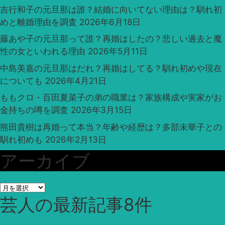
吉行和子の元旦那は誰？結婚に向いてない理由は？馴れ初
めと離婚理由を調査
2026年6月18日
藤あや子の元旦那って誰？再婚はしたの？悲しい過去と魔
性の女といわれる理由
2026年5月11日
中島美嘉の元旦那はだれ？再婚はしてる？馴れ初めや現在
についても
2026年4月21日
ももクロ・百田夏菜子の弟の職業は？家族構成や実家がお
金持ちの噂を調査
2026年3月15日
熊田貴樹は再婚って本当？年齢や経歴は？多部未華子との
馴れ初めも
2026年2月13日
アーカイブ
ア
芸人
の最新記事8件
ー
カ
イ