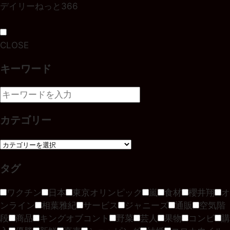
デイリーねっと366
CLOSE
キーワード
カテゴリー
タグ
ワクチン
日本
東京オリンピック
嵐
食材
櫻井翔
オ
ンライン
相葉雅紀
サービス
ジャニーズ
通販
空気階
段
商品
キングオブコント
野菜
芸人
果物
コンビ
購