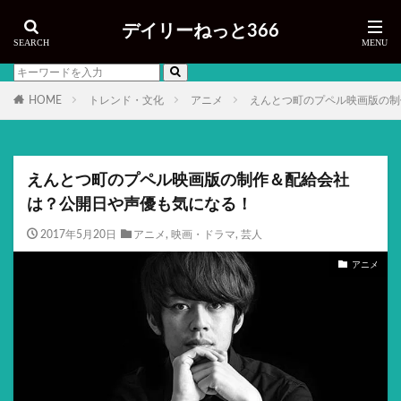
デイリーねっと366
HOME
トレンド・文化
アニメ
えんとつ町のプペル映画版の制
えんとつ町のプペル映画版の制作＆配給会社
は？公開日や声優も気になる！
2017年5月20日
アニメ
,
映画・ドラマ
,
芸人
アニメ