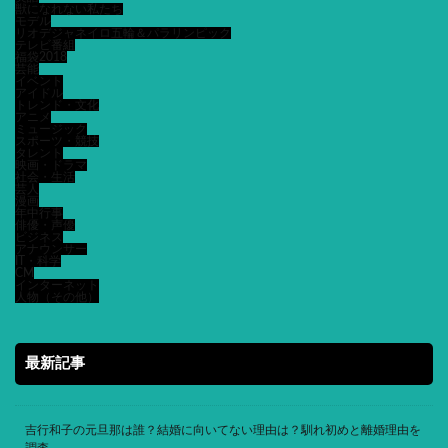
獣になれない私たち
モデル
リオデジャネイロ五輪＆パラリンピック
テレビ番組
福袋2018
芸能
イベント
アイドル
トレンド・文化
アニメ
ミュージック
スポーツ・競技
タレント
映画・ドラマ
社会・生活
芸人
漫画
年中行事
俳優・声優
ビジネス
アナウンサー
IT・科学
CM
インターネット
人物（その他）
最新記事
吉行和子の元旦那は誰？結婚に向いてない理由は？馴れ初めと離婚理由を
調査