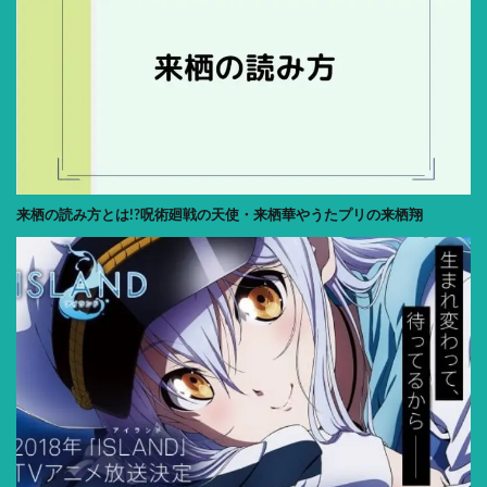
来栖の読み方とは!?呪術廻戦の天使・来栖華やうたプリの来栖翔