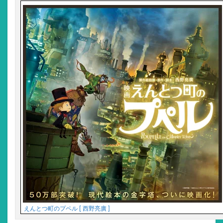
えんとつ町のプペル [ 西野亮廣 ]