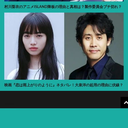
村川梨衣のアニメISLAND降板の理由と真相は？製作委員会ブチ切れ？
映画『恋は雨上がりのように』ネタバレ！大泉洋の起用の理由に伏線？
Home
Sitemap
Contact
プライバシーポリシー
© Copyright 2026
デイリーねっと366
.
デイリーねっと366 by
FIT-Web Create
. Powered by
WordPress
.