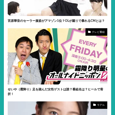
宮原華音のセーラー服姿がアマゾン1位？OLが蹴りで暴れるCMとは？
テレビ番組
せいや（霜降り）足を踏んだ女性ゲストは誰？番組名は？ヒールで骨
折！
モデル