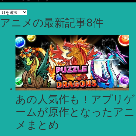
ア
アニメ
の最新記事8件
ー
カ
イ
ブ
あの人気作も！アプリゲ
ームが原作となったアニ
メまとめ