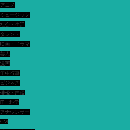
アニメ
ミュージック
社会・生活
タレント
映画・ドラマ
芸人
漫画
年中行事
ビジネス
俳優・声優
IT・科学
アナウンサー
CM