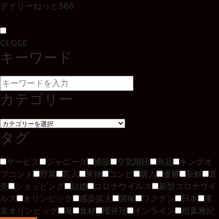
デイリーねっと366
CLOSE
キーワード
カテゴリー
タグ
サービス
ジャニーズ
通販
空気階段
商品
キングオ
ブコント
野菜
芸人
果物
コンビ
購入
優勝
新鮮
直
売
ショッピング
結婚
コロナウイルス
新型コロナウイ
ルス
オリンピック
感染拡大
開催
ワクチン
日本
東
京オリンピック
嵐
食材
櫻井翔
オンライン
相葉雅紀