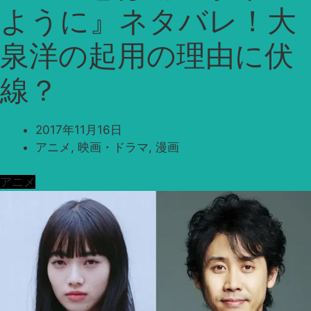
ように』ネタバレ！大
泉洋の起用の理由に伏
線？
2017年11月16日
アニメ
,
映画・ドラマ
,
漫画
アニメ