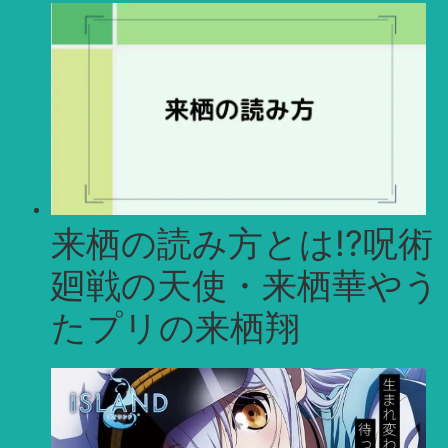
来栖の読み方とは!?呪術
廻戦の天使・来栖華やう
たプリの来栖翔