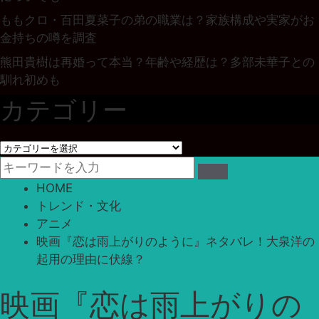
ももクロ・百田夏菜子の弟の職業は？家族構成や実家がお
金持ちの噂を調査
熊田貴樹は再婚って本当？年齢や経歴は？多部未華子との
馴れ初めも
カテゴリー
カ
テ
ゴ
HOME
リ
トレンド・文化
ー
アニメ
映画『恋は雨上がりのように』ネタバレ！大泉洋の
起用の理由に伏線？
映画『恋は雨上がりの