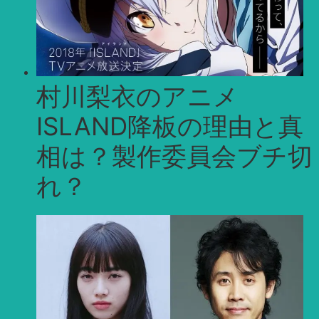
村川梨衣のアニメ
ISLAND降板の理由と真
相は？製作委員会ブチ切
れ？