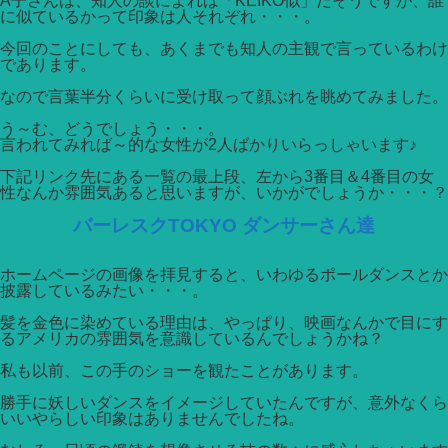
A子さんは、知人の談によれば「KEIKO似」だそうですが、誰
に似ているかって印象は人それぞれ・・・。
今回のことにしても、あくまでも知人の主観で言っているわけ
であります。
なので言葉半分くらいに受け取って顔ぶれを眺めてみました。
う～む、どうでしょう・・・。
言われてみれば～的な女性が2人ばかりいらっしゃいます♪
下記リンク先にある一覧の最上段、左から3番目＆4番目の女
性なんか雰囲気あると思いますが、いかがでしょうか・・・？
バーレスクTOKYO ダンサーさん達
ホームページの画像を拝見すると、いわゆるポールダンスとか
披露しているみたい・・・。
髪を金色に染めている理由は、やっぱり、映画なんかで目にす
るアメリカの雰囲気を意識しているんでしょうかね？
私も以前、この手のショーを観たことがあります。
勝手に妖しいダンスをイメージしていたんですが、意外なくら
いいやらしい印象はありませんでしたね。