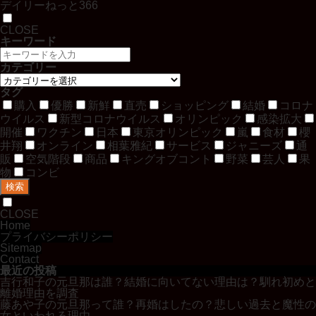
デイリーねっと366
CLOSE
キーワード
カテゴリー
タグ
購入
優勝
新鮮
直売
ショッピング
結婚
コロナ
ウイルス
新型コロナウイルス
オリンピック
感染拡大
開催
ワクチン
日本
東京オリンピック
嵐
食材
櫻
井翔
オンライン
相葉雅紀
サービス
ジャニーズ
通
販
空気階段
商品
キングオブコント
野菜
芸人
果
物
コンビ
検索
CLOSE
Home
プライバシーポリシー
Sitemap
Contact
最近の投稿
吉行和子の元旦那は誰？結婚に向いてない理由は？馴れ初めと
離婚理由を調査
藤あや子の元旦那って誰？再婚はしたの？悲しい過去と魔性の
女といわれる理由