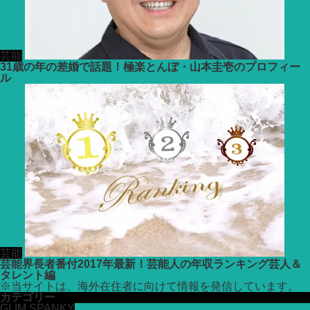
芸能
31歳の年の差婚で話題！極楽とんぼ・山本圭壱のプロフィー
ル
芸能
芸能界長者番付2017年最新！芸能人の年収ランキング芸人＆
タレント編
※
当サイトは、海外在住者に向けて情報を発信しています。
カテゴリー
GLIM SPANKY