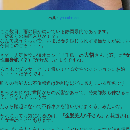
出典：
youtube.com
ここ数日、雨の日が続いている静岡県内であります。
「掟破りの梅雨入りか！？」
なんて思うくらいで、いまだ春を感じられず陽当たりが恋しい
今日このごろ・・・。
大悟
さて、人気お笑い漫才コンビ「千鳥」の
さん（37）に
“女
性自身砲（？）”
が炸裂したようですね。
六本木でダンサーとして働いている女性のマンションにお泊
り
・・・だそうです。
昨今の芸能人の不倫報道は過剰なほどに増えている印象です。
きっとそれだけ世間からの反響があって、発売部数も伸びるっ
てことなんでしょうね。
だから躍起になって不倫ネタを追いかけまくる、みたいな。
それにしても気になるのは、
「金髪美人A子さん」
と報道され
た女性のことであります。
やっぱり美人と言われちゃうと「どれどれ？」ってお顔を拝見