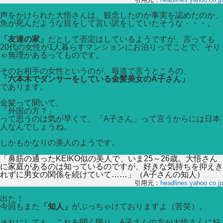
声をかけられた大悟さんは、観念したのか事実を認めたのか、
魚が死んだような目をして言い訳をしていたそうな・・・。
「友達の家」
だとして否定はしているようですが、言っても
20代の女性が1人暮らすマンションにお泊りってことで、そり
ゃ無理があるってものです。
そのお相手の女性というのが、報道で言うところの、
「六本木でダンサーをしている金髪美女のA子さん」
であります。
金髪って聞いて、
「外国の方？」
って思うのは気が早くて、「A子さん」って言うからには日本
人なんでしょうね。
しかもかなりの美人のようです。
「鼻筋の通ったKEIKO似の美人で、いま25～26歳。大悟さん
に家庭があるのは知っているのですが、好きな気持ちを抑えき
れずに男女の関係を続けていて……」（A子さんの知人）
引用元：
headlines.yahoo.co.jp
出た！
今回もまた
「知人」
がぶっちゃけておりますよ（苦笑）。
それにしても、これを聞く限り、A子さんの方が大悟さんに好