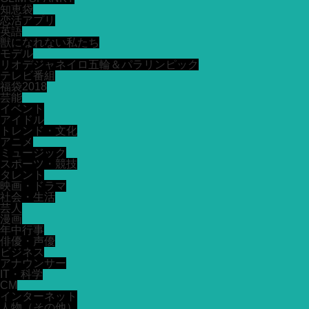
知恵袋
恋活アプリ
英語
獣になれない私たち
モデル
リオデジャネイロ五輪＆パラリンピック
テレビ番組
福袋2018
芸能
イベント
アイドル
トレンド・文化
アニメ
ミュージック
スポーツ・競技
タレント
映画・ドラマ
社会・生活
芸人
漫画
年中行事
俳優・声優
ビジネス
アナウンサー
IT・科学
CM
インターネット
人物（その他）