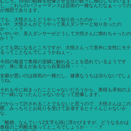
むしろ、日頃の鍛錬を想像させる技の数々に感心しちゃいます
し、これらのパフォーマンスは芸術の一種なんだなぁ～っての
が感想であります。
でも、大悟さんとどうやって知り合ったのか・・・？
いや、大悟さんがどうやって美人ダンサーと知り合ったの
か・・・？
いやいや、美人ダンサーがどうして大悟さんに惚れちゃったの
か！？
とても気になるところですが、大悟さんって意外に女性にモテ
るってことなんでしょうかねぇ～。
今回の報道で奥様の逆鱗に触れることを恐れているようです
が、身に覚えがあるなら自業自得・・・。
女癖が悪いのは病気の一種だし、健康なうちは治らないでしょ
うね。
それも今に始まったことじゃないだろうから、奥様も承知の上
で一緒になったんじゃないかなって想像します。
だからって許されることでもないと思うので、大悟さんはこの
際、みっちりとお叱りを受けて反省するとイイんじゃないか
な。
「離婚」なんていう2文字も頭に浮かびますが、どうなるかは
奥様のご判断次第ってところでしょうか・・・？