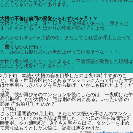
したくなるのが男心であります。
大悟の不倫は前回の発覚からわずか4ヶ月！？
大悟さんと言えば、昨年12月に不倫報道があって、奥さんと
すったもんだあったばかりの印象が強いですよね。
あれからわずか4ヶ月後の今、またしても疑惑が浮上したって
ことで、
「懲りない人だね・・・」
と、諦めにも似た呆れた声が上がっているそうな・・・。
女性自身が報じたところによると、不倫疑惑が発覚した現場は
次のような状況だったみたいです。
3月下旬、本誌が大悟の姿を目撃したのは夜10時半すぎのこ
と。東京・世田谷区内のとあるマンションに入って行った大悟
は仕事用らしきバッグを肩から提げ、いかにも慣れたようすだ
った。
結局、彼が再びそのマンションを後にしたのは、一夜明けた午
前11時半。だが大悟の自宅は別の区内にある。いったい誰の
部屋で“お泊り”したのか？
（中略）
さらに1週間後の4月上旬。またもや大悟がA子さんのマンショ
ンに入っていくのを本誌は目撃した。この日の“滞在時間”は2
時間弱。夕方5時過ぎ。A子さん宅から出て、タクシーを止め
て乗り込もうとした大悟に、記者は声をかけた。
引用元：
headlines.yahoo.co.jp