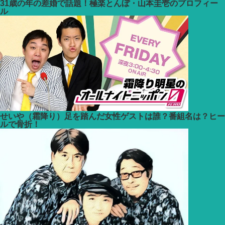
31歳の年の差婚で話題！極楽とんぼ・山本圭壱のプロフィー
ル
せいや（霜降り）足を踏んだ女性ゲストは誰？番組名は？ヒー
ルで骨折！