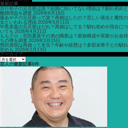
最新記事
吉行和子の元旦那は誰？結婚に向いてない理由は？馴れ初めと
離婚理由を調査
2026年6月18日
藤あや子の元旦那って誰？再婚はしたの？悲しい過去と魔性の
女といわれる理由
2026年5月11日
中島美嘉の元旦那はだれ？再婚はしてる？馴れ初めや現在につ
いても
2026年4月21日
ももクロ・百田夏菜子の弟の職業は？家族構成や実家がお金持
ちの噂を調査
2026年3月15日
熊田貴樹は再婚って本当？年齢や経歴は？多部未華子との馴れ
初めも
2026年2月13日
アーカイブ
ア
ー
芸人
の最新記事8件
カ
イ
ブ