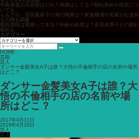
中島美嘉の元旦那はだれ？再婚はしてる？馴れ初めや現在につ
いても
ももクロ・百田夏菜子の弟の職業は？家族構成や実家がお金持
ちの噂を調査
熊田貴樹は再婚って本当？年齢や経歴は？多部未華子との馴れ
初めも
カテゴリー
カ
テ
ゴ
HOME
リ
芸能
ー
芸人
ダンサー金髪美女A子は誰？大悟の不倫相手の店の名前や場所
はどこ？
ダンサー金髪美女A子は誰？大
悟の不倫相手の店の名前や場
所はどこ？
2017年4月11日
2019年4月20日
芸人
芸人