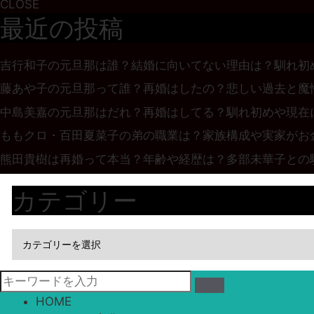
CLOSE
最近の投稿
吉行和子の元旦那は誰？結婚に向いてない理由は？馴れ初
藤あや子の元旦那って誰？再婚はしたの？悲しい過去と魔
中島美嘉の元旦那はだれ？再婚はしてる？馴れ初めや現在
ももクロ・百田夏菜子の弟の職業は？家族構成や実家がお
熊田貴樹は再婚って本当？年齢や経歴は？多部未華子との
カテゴリー
HOME