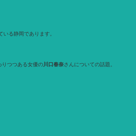
ている静岡であります。
わりつつある女優の
川口春奈
さんについての話題。