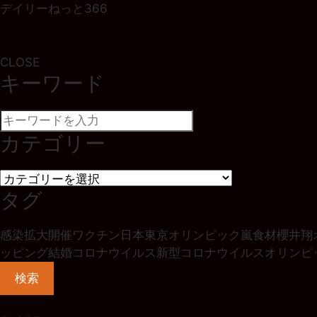
デイリーねっと366
CLOSE
キーワード
カテゴリー
タグ
感染拡大
開催
ワクチン
日本
東京オリンピック
嵐
食材
櫻井翔
ッピング
結婚
コロナウイルス
新型コロナウイルス
オリンピ
検索