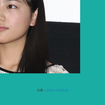
出典：
pinky-media.jp