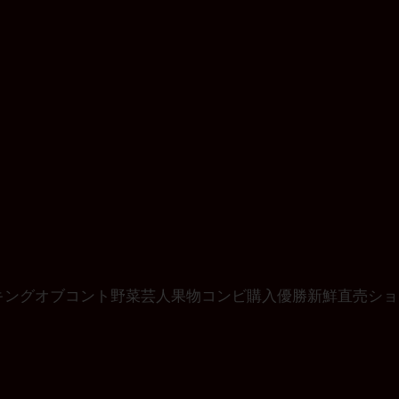
キングオブコント
野菜
芸人
果物
コンビ
購入
優勝
新鮮
直売
ショ