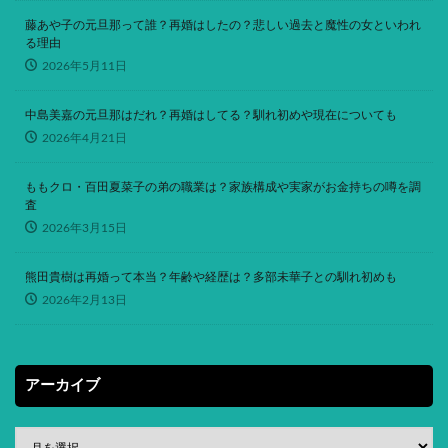
藤あや子の元旦那って誰？再婚はしたの？悲しい過去と魔性の女といわれ
る理由
2026年5月11日
中島美嘉の元旦那はだれ？再婚はしてる？馴れ初めや現在についても
2026年4月21日
ももクロ・百田夏菜子の弟の職業は？家族構成や実家がお金持ちの噂を調
査
2026年3月15日
熊田貴樹は再婚って本当？年齢や経歴は？多部未華子との馴れ初めも
2026年2月13日
アーカイブ