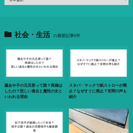
社会・生活
の最新記事8件
藤あや子の元旦那って誰？再婚は
スタバ・マックで紙ストローが廃
したの？悲しい過去と魔性の女と
止？なぜすぐに廃止？世間の声も
いわれる理由
紹介