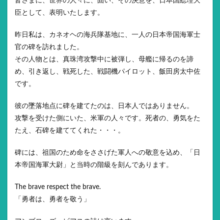
皆さまに、世界の人々に、固い、その決意を、日本国総理大
臣として、表明いたします。
昨日私は、カネオヘの海兵隊基地に、一人の日本帝国海軍士
官の碑を訪れました。
その人物とは、真珠湾攻撃中に被弾し、母艦に帰るのを諦
め、引き返し、戦死した、戦闘機パイロット、飯田房太中佐
です。
彼の墜落地点に碑を建てたのは、日本人ではありません。
攻撃を受けた側にいた、米軍の人々です。死者の、勇気をた
たえ、石碑を建ててくれた・・・。
碑には、祖国のため命をささげた軍人への敬意を込め、「日
本帝国海軍大尉」と当時の階級を刻んであります。
The brave respect the brave.
「勇者は、勇者を敬う」