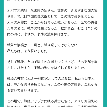
オバマ大統領、米国民の皆さん、世界の、さまざまな国の皆
さま。私は日本国総理大臣として、この地で命を落とした
人々のみ霊に、ここから始まった戦いが奪った、全ての勇者
たちの命に、戦争の犠牲となった、数知れぬ、むこ（？）の
民の魂に、永劫の、哀悼の誠を捧げます。
戦争の惨禍は、二度と、繰り返してはならない・・・。
私たちは、そう誓いました。
そして戦後、自由で民主的な国をつくり上げ、法の支配を重
んじ、ひたすら、不戦の誓いを堅持して参りました。
戦後70年間に及ぶ平和国家としての歩みに、私たち日本人
は、静かな誇りを感じながら、この不動の方針を、これから
も貫いてまいります。
この場で、戦艦アリゾナに眠る兵士たちに、アメリカ国民の