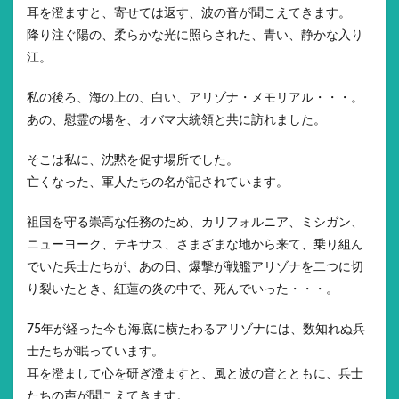
耳を澄ますと、寄せては返す、波の音が聞こえてきます。
降り注ぐ陽の、柔らかな光に照らされた、青い、静かな入り
江。
私の後ろ、海の上の、白い、アリゾナ・メモリアル・・・。
あの、慰霊の場を、オバマ大統領と共に訪れました。
そこは私に、沈黙を促す場所でした。
亡くなった、軍人たちの名が記されています。
祖国を守る崇高な任務のため、カリフォルニア、ミシガン、
ニューヨーク、テキサス、さまざまな地から来て、乗り組ん
でいた兵士たちが、あの日、爆撃が戦艦アリゾナを二つに切
り裂いたとき、紅蓮の炎の中で、死んでいった・・・。
75年が経った今も海底に横たわるアリゾナには、数知れぬ兵
士たちが眠っています。
耳を澄まして心を研ぎ澄ますと、風と波の音とともに、兵士
たちの声が聞こえてきます。