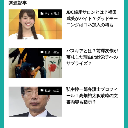
関連記事
JBC銀座サロンとは？福田
テレビ番組
成美がバイト？グッドモー
ニングはコネ加入の噂も
バスキアとは？前澤友作が
社会・生活
落札した理由は紗栄子への
サプライズ？
弘中惇一郎弁護士プロフィ
社会・生活
ール！高畑裕太釈放時の文
書内容も指示？