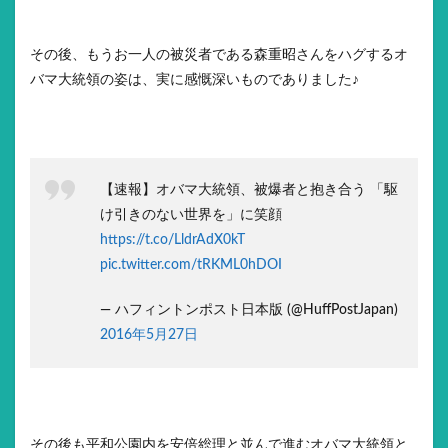
その後、もうお一人の被災者である森重昭さんをハグするオ
バマ大統領の姿は、実に感慨深いものでありました♪
【速報】オバマ大統領、被爆者と抱き合う 「駆
け引きのない世界を」に笑顔
https://t.co/LldrAdX0kT
pic.twitter.com/tRKML0hDOI
— ハフィントンポスト日本版 (@HuffPostJapan)
2016年5月27日
その後も平和公園内を安倍総理と並んで進むオバマ大統領と