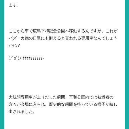
ます。
ここから車で広島平和記念公園へ移動するんですが、これが
バズーカ砲の口撃にも耐えると言われる専用車なんでしょう
かね？
(ﾉﾟοﾟ)ﾉ ｵｵｵｵｫｫｫｫｫｫ-
大統領専用車が走りだした瞬間、平和公園内では被爆者の
方々が会場に入られ、歴史的な瞬間を待っている様子が映し
出されました。