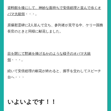
資料館を後にして、神妙な面持ちで安倍総理と並んで歩くオ
バマ大統領
・・・。
原爆慰霊碑に2人並んで立ち、参列者が見守る中、ケリー国務
長官のときと同様に献花しました。
目を閉じて黙祷を捧げるかのような様子のオバマ大統
領
・・・。
続いて安倍総理の献花が終わると、握手を交わしてスピーチ
台へ・・・
いよいよです！！