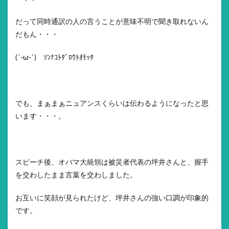
だって同時通訳の人の言うことが意味不明で聞き取れないん
だもん・・・
(´-ω-`) ｿﾝﾅｺﾄﾀﾞﾛｳﾄｵﾓｯﾀ
でも、まぁまぁニュアンスくらいは伝わるようになったと思
います・・・。
スピーチ後、オバマ大統領は被災者代表の坪井さんと、握手
を交わしたまま言葉を交わしました。
お互いに笑顔が見られたけど、坪井さんの強い口調が印象的
です。