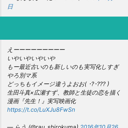
日
えーーーーーーーーー
いやいやいやいや
もー最近古いのも新しいのも実写化しすぎ
やろ別マ系
どっちもイメージ違うよおお( ･?･??? )
生田斗真×広瀬すず、教師と生徒の恋を描く
漫画『先生！』実写映画化
https://t.co/LuXJu8FwSn
— らう (@rau_shirokuma)
2016年10月26