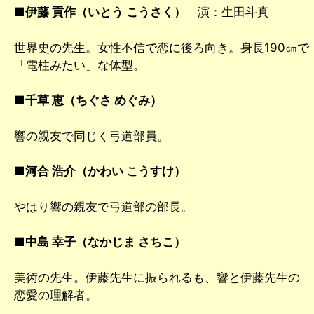
■
伊藤 貢作（いとう こうさく）
演：生田斗真
世界史の先生。女性不信で恋に後ろ向き。身長190㎝で
「電柱みたい」な体型。
■
千草 恵（ちぐさ めぐみ）
響の親友で同じく弓道部員。
■
河合 浩介（かわい こうすけ）
やはり響の親友で弓道部の部長。
■
中島 幸子（なかじま さちこ）
美術の先生。伊藤先生に振られるも、響と伊藤先生の
恋愛の理解者。