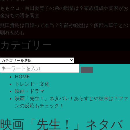
ももクロ・百田夏菜子の弟の職業は？家族構成や実家がお
金持ちの噂を調査
熊田貴樹は再婚って本当？年齢や経歴は？多部未華子との
馴れ初めも
カテゴリー
カ
テ
ゴ
HOME
リ
トレンド・文化
ー
映画・ドラマ
映画「先生！」ネタバレ！あらすじや結末は？ファ
ンの反応もチェック！
映画「先生！」ネタバ