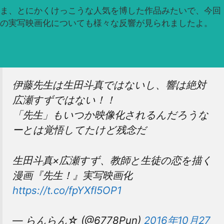
ま、とにかくけっこうな人気を博した作品みたいで、今回
の実写映画化についても様々な反響が見られましたよ。
伊藤先生は生田斗真ではないし、響は絶対
広瀬すずではない！！
「先生」もいつか映像化されるんだろうな
ーとは覚悟してたけど残念だ
生田斗真×広瀬すず、教師と生徒の恋を描く
漫画『先生！』実写映画化
https://t.co/fpYXfI5OP1
— らんらん☆ (@6778Pun)
2016年10月27