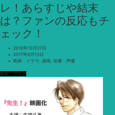
レ！あらすじや結末
は？ファンの反応もチ
ェック！
2016年10月27日
2017年6月13日
映画・ドラマ
,
漫画
,
俳優・声優
映画・ドラマ