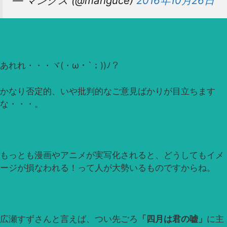
— マングス (@manguce)
2016年10月26日
あれれ・・・ヾ(・ω・`；))ﾉ？
かなり否定的、いや批判的なご意見ばかりが目立ちます
な・・・。
もっとも漫画やアニメが実写化されると、どうしてもイメ
ージが損なわれる！って人が大勢いるものですからね。
広瀬すずさんと言えば、つい先ごろ
「四月は君の嘘」
に主