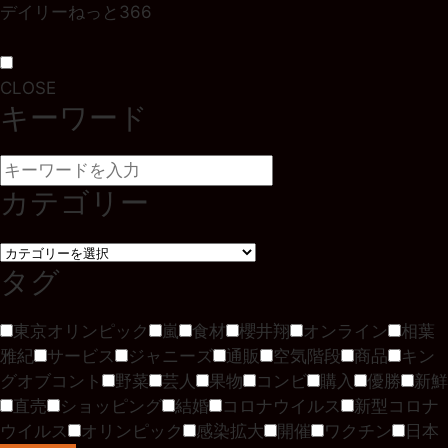
デイリーねっと366
CLOSE
キーワード
カテゴリー
タグ
東京オリンピック
嵐
食材
櫻井翔
オンライン
相葉
雅紀
サービス
ジャニーズ
通販
空気階段
商品
キン
グオブコント
野菜
芸人
果物
コンビ
購入
優勝
新鮮
直売
ショッピング
結婚
コロナウイルス
新型コロナ
ウイルス
オリンピック
感染拡大
開催
ワクチン
日本