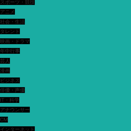
スポーツ・競技
アニメ
社会・生活
タレント
映画・ドラマ
年中行事
芸人
漫画
ビジネス
俳優・声優
IT・科学
アナウンサー
CM
インターネット