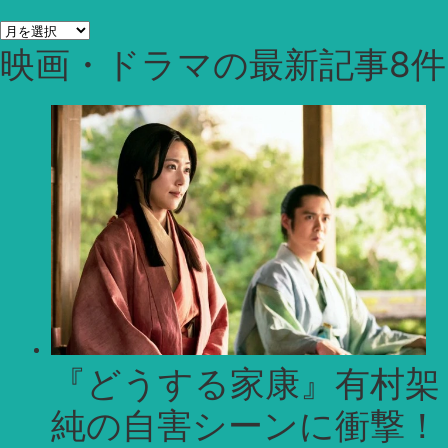
ア
映画・ドラマ
の最新記事8件
ー
カ
イ
ブ
『どうする家康』有村架
純の自害シーンに衝撃！