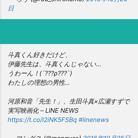
日
斗真くん好きだけど、
伊藤先生は、斗真くんじゃない…
うわーん！(´???ρ???`)
わたしの理想の男性…
河原和音「先生！」、生田斗真×広瀬すずで
実写映画化 – LINE NEWS
https://t.co/l2iNK5FSBq
#linenews