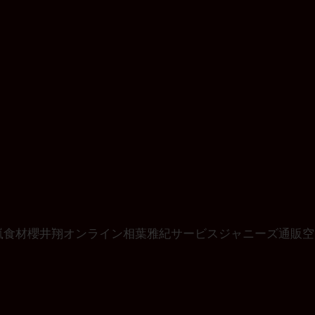
嵐
食材
櫻井翔
オンライン
相葉雅紀
サービス
ジャニーズ
通販
空