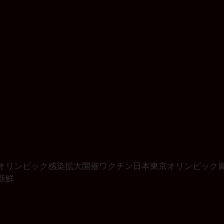
オリンピック
感染拡大
開催
ワクチン
日本
東京オリンピック
新鮮