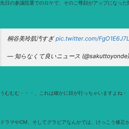
先日の参議院選でのロケで、そのご尊顔がアップになった
桐谷美玲肌汚すぎ
pic.twitter.com/FgO1E6J7
— 知らなくて良いニュース (@sakuttoyonde
うむむむ・・・、これは確かに目が行っちゃいますよね・
ドラマやCM、そしてグラビアなんかでは、けっこう修正