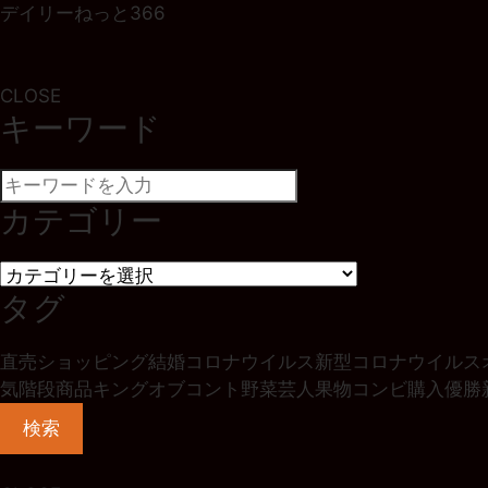
デイリーねっと366
CLOSE
キーワード
カテゴリー
タグ
直売
ショッピング
結婚
コロナウイルス
新型コロナウイルス
気階段
商品
キングオブコント
野菜
芸人
果物
コンビ
購入
優勝
検索