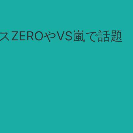
ZEROやVS嵐で話題