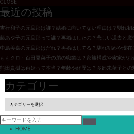
CLOSE
最近の投稿
吉行和子の元旦那は誰？結婚に向いてない理由は？馴れ初
藤あや子の元旦那って誰？再婚はしたの？悲しい過去と魔
中島美嘉の元旦那はだれ？再婚はしてる？馴れ初めや現在
ももクロ・百田夏菜子の弟の職業は？家族構成や実家がお
熊田貴樹は再婚って本当？年齢や経歴は？多部未華子との
カテゴリー
HOME