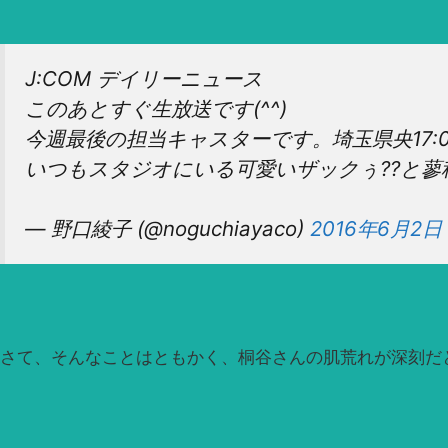
J:COM デイリーニュース
このあとすぐ生放送です(^^)
今週最後の担当キャスターです。埼玉県央17:00?
いつもスタジオにいる可愛いザックぅ??と蓼
— 野口綾子 (@noguchiayaco)
2016年6月2日
さて、そんなことはともかく、桐谷さんの肌荒れが深刻だ