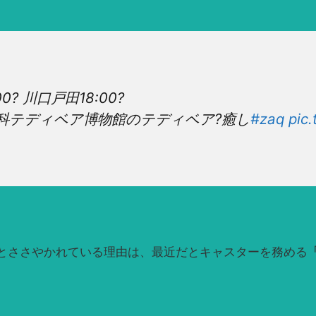
 川口戸田18:00?
科テディベア博物館のテディベア?癒し
#zaq
pic
とささやかれている理由は、最近だとキャスターを務める