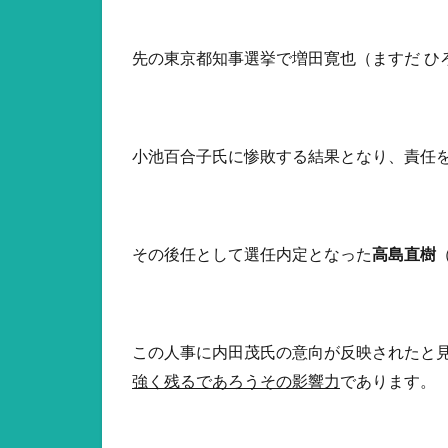
先の東京都知事選挙で増田寛也（ますだ ひ
小池百合子氏に惨敗する結果となり、責任
その後任として選任内定となった
高島直樹
この人事に内田茂氏の意向が反映されたと
強く残るであろうその影響力
であります。