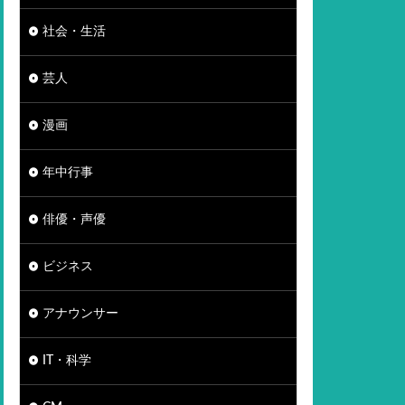
社会・生活
芸人
漫画
年中行事
俳優・声優
ビジネス
アナウンサー
IT・科学