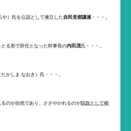
ろや）氏を公認として擁立した
自民党都議連
・・・。
をとる形で辞任となった幹事長の
内田茂
氏・・・。
（たかしま なおき）氏・・・。
見るのが自然であり、ささやかれるのが
院政として根