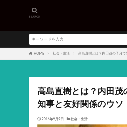
社会・生活
高島直樹とは？内田茂の子分で
HOME
高島直樹とは？内田茂
知事と友好関係のウソ
2016年9月9日
社会・生活