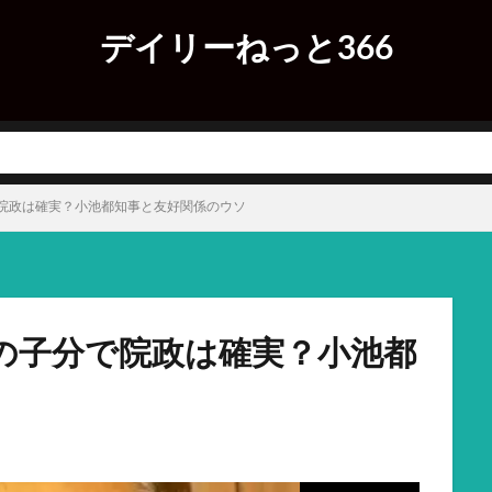
デイリーねっと366
院政は確実？小池都知事と友好関係のウソ
の子分で院政は確実？小池都