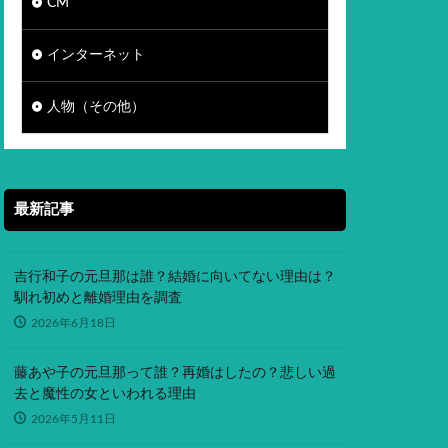
CM
インターネット
人物（その他）
最新記事
吉行和子の元旦那は誰？結婚に向いてない理由は？
馴れ初めと離婚理由を調査
2026年6月18日
藤あや子の元旦那って誰？再婚はしたの？悲しい過
去と魔性の女といわれる理由
2026年5月11日