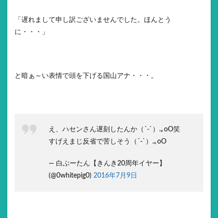
「遅れまして申し訳ございませんでした。ほんとう
に・・・」
と暗ぁ～い表情で頭を下げる国山アナ・・・。
え、ハセンさん遅刻したんか（´-`）.｡oO笑
すげえまじ反省で苦しそう（´-`）.｡oO
— 白ぶーたん【きんき20周年イヤー】
(@0whitepig0)
2016年7月9日