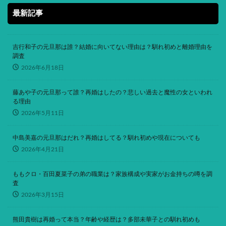
最新記事
吉行和子の元旦那は誰？結婚に向いてない理由は？馴れ初めと離婚理由を
調査
2026年6月18日
藤あや子の元旦那って誰？再婚はしたの？悲しい過去と魔性の女といわれ
る理由
2026年5月11日
中島美嘉の元旦那はだれ？再婚はしてる？馴れ初めや現在についても
2026年4月21日
ももクロ・百田夏菜子の弟の職業は？家族構成や実家がお金持ちの噂を調
査
2026年3月15日
熊田貴樹は再婚って本当？年齢や経歴は？多部未華子との馴れ初めも