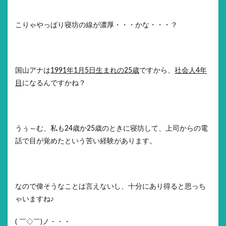
こりゃやっぱり寝坊の線が濃厚・・・かな・・・？
国山アナは
1991年1月5日生まれの25歳
ですから、
社会人4年
目
になるんですかね？
うぅ～む、私も24歳か25歳のときに寝坊して、上司からの電
話で目が覚めたという苦い経験があります。
なので偉そうなことは言えないし、十分にあり得ると思っち
ゃいますね♪
( ￣◇￣)ノ・・・