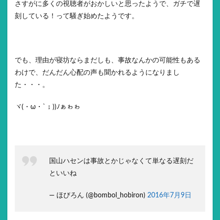
さすがに多くの視聴者がおかしいと思ったようで、ガチで遅
刻している！って騒ぎ始めたようです。
でも、理由が寝坊ならまだしも、事故なんかの可能性もある
わけで、だんだん心配の声も聞かれるようになりまし
た・・・。
ヾ(・ω・`；))ﾉぁゎゎ
国山ハセンは事故とかじゃなくて単なる遅刻だ
といいね
— ほびろん (@bombol_hobiron)
2016年7月9日