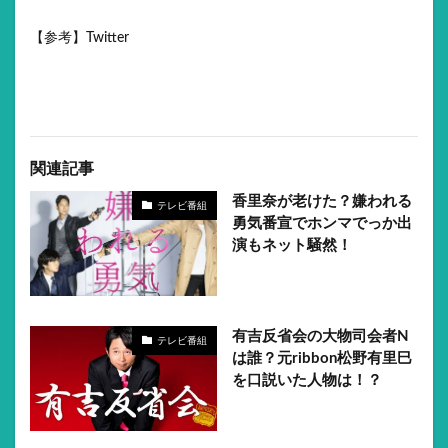
【参考】Twitter
関連記事
香里奈が老けた？嫌われる
テレビ番組
勇気番宣でホンマでっか出
演もネット騒然！
有吉反省会の大物司会者N
テレビ番組
は誰？元ribbon松野有里巳
を口説いた人物は！？