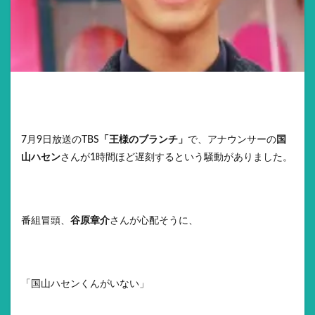
7月9日放送のTBS
「王様のブランチ」
で、アナウンサーの
国
山ハセン
さんが1時間ほど遅刻するという騒動がありました。
番組冒頭、
谷原章介
さんが心配そうに、
「国山ハセンくんがいない」