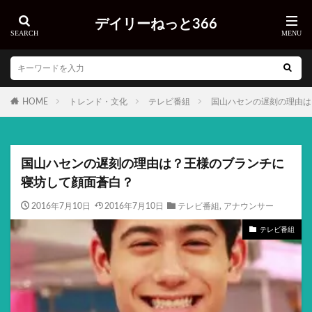
デイリーねっと366
HOME
トレンド・文化
テレビ番組
国山ハセンの遅刻の理由は
国山ハセンの遅刻の理由は？王様のブランチに
寝坊して顔面蒼白？
2016年7月10日
2016年7月10日
テレビ番組
,
アナウンサー
テレビ番組