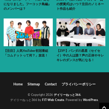
になりました。フーコック島編』
の授賞式はいつ？注目のノミネー
のメンバーは？
ト作品も紹介
【注目】人気YouTuber初冠番組
【ZIP!】パンダの星星（セイセ
「コムドットって何？」放送！
イ）中の人は誰？声の正体やキレ
キレのダンスが気になる！
Home
Sitemap
Contact
プライバシーポリシー
© Copyright 2026
デイリーねっと366
.
デイリーねっと366 by
FIT-Web Create
. Powered by
WordPress
.