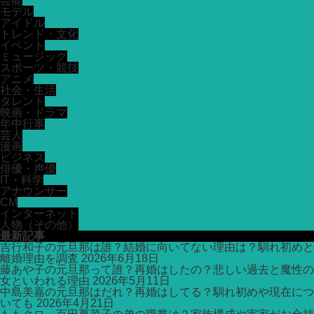
芸能
モデル
アイドル
トレンド・文化
イベント
ミュージック
スポーツ・競技
アニメ
社会・生活
タレント
映画・ドラマ
年中行事
芸人
漫画
ビジネス
俳優・声優
IT・科学
アナウンサー
CM
インターネット
人物（その他）
最新記事
吉行和子の元旦那は誰？結婚に向いてない理由は？馴れ初めと
離婚理由を調査
2026年6月18日
藤あや子の元旦那って誰？再婚はしたの？悲しい過去と魔性の
女といわれる理由
2026年5月11日
中島美嘉の元旦那はだれ？再婚はしてる？馴れ初めや現在につ
いても
2026年4月21日