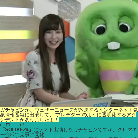
ガチャピン
が、ウェザーニューズが放送するインターネット気
象情報番組に出演して、”プレデター”のように透明化するアク
シデントがありましたよ！
(￣□￣；)！
「SOLiVE24」
にゲスト出演したガチャピンですが、クロマキ
ー合成で見事に同化！