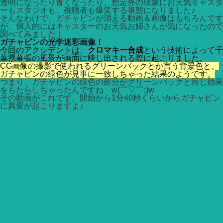
透明になったり青くなったり、想定外の現象にお天気キャスタ
ーもスタジオも、視聴者も爆笑する事態になりました♪
そんなわけで、ガチャピンが消える動画＆画像はもちろんです
が、個人的にはキャスターのお天気お姉さんが気になったので
調べてみました！
ガチャピンの光学迷彩画像！
今回のアクシデントは、
クロマキー合成
という技術によって千
葉県幕張の風景が画面に映し出される際に起こりました。
CG画像の撮影で使われるグリーンバックとか言う背景色と、
ガチャピンの緑色が見事に一致しちゃった結果のようです。
つまり、ガチャピンの緑色の部分がグリーンバックと同じ効果
をもたらしちゃったんですね w(￣▽￣;)w
その動画がこれです。開始から1分40秒くらいからガチャピン
に異変が起こりますよ♪