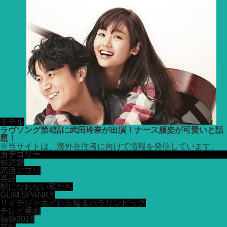
モデル
ラヴソング第4話に武田玲奈が出演！ナース服姿が可愛いと話
題！
※
当サイトは、海外在住者に向けて情報を発信しています。
カテゴリー
知恵袋
恋活アプリ
英語
獣になれない私たち
GLIM SPANKY
リオデジャネイロ五輪＆パラリンピック
テレビ番組
福袋2018