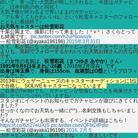
続いて、青っぽい天気図が映しだされると、今度はガチャピ
ン、日本列島の色と同化！
天気予報が終わるまで青いままのガチャピン・・・
「でも青くてもかわいいね」という松雪キャスターのフォロー
とともに番組終了♪
お天気キャスターは松雪彩花
千葉公園まで、撮影に行って来ました（＾ν＾）さくらとって
も綺麗です。
pic.twitter.com/h2uP6owuzk
— 松雪彩花 (@ayaka196196)
2015年3月31日
さて、私が気になったのはガチャピンがプレデターだったこと
よりも、笑顔でフォローするかわいいお天気お姉さんの方なの
です。
この女性の名前は、
松雪彩花（まつゆき あやか）
さん♪
1991年9月6日生まれ
の
24歳
（2016年2月現在）です。
出身は埼玉県
で、
身長は155cm
、
血液型はO型
というプロフィ
ールでした。
2013年にウェザーニューズのキャスターオーディションに1位
で合格し、SOLiVEキャスターになっています。
ご自身のTwitterでも、ガチャピンが登場したことを画像付きで
嬉しそうにつぶやいていますね♪
スタジオにイベントのお知らせでガチャピンが遊びにきてくれ
ました?
せっかくなのでお天気も一緒に(^^)…名刺交換もしちゃいまし
た?
そんなガチャピンも出演する、イベントの詳細はこちら！
https://t.co/6zl27eUXjS
pic.twitter.com/QFfxDIPdlo
— 松雪彩花 (@ayaka196196)
2016, 2月 5
ガチャピンの中の人、役得ですね・・・羨ましいです。