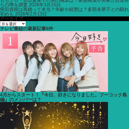
ももクロ・百田夏菜子の弟の職業は？家族構成や実家がお金持
ちの噂を調査
2026年3月15日
熊田貴樹は再婚って本当？年齢や経歴は？多部未華子との馴れ
初めも
2026年2月13日
アーカイブ
ア
ー
テレビ番組
の最新記事8件
カ
イ
ブ
4月からスタート！『今日、好きになりました。フーコック島
編』のメンバーは？