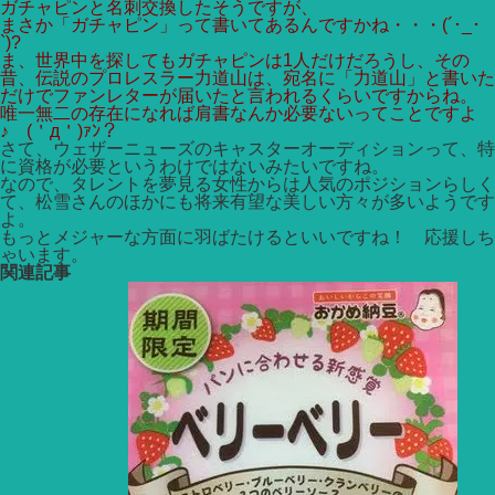
ガチャピンと名刺交換したそうですが、
まさか「ガチャピン」って書いてあるんですかね・・・(´･_･
`)?
ま、世界中を探してもガチャピンは1人だけだろうし、その
昔、伝説のプロレスラー力道山は、宛名に「力道山」と書いた
だけでファンレターが届いたと言われるくらいですからね。
唯一無二の存在になれば肩書なんか必要ないってことですよ
♪ (＇д＇)ｧﾝ？
さて、ウェザーニューズのキャスターオーディションって、特
に資格が必要というわけではないみたいですね。
なので、タレントを夢見る女性からは人気のポジションらしく
て、松雪さんのほかにも将来有望な美しい方々が多いようです
よ。
もっとメジャーな方面に羽ばたけるといいですね！ 応援しち
ゃいます。
関連記事