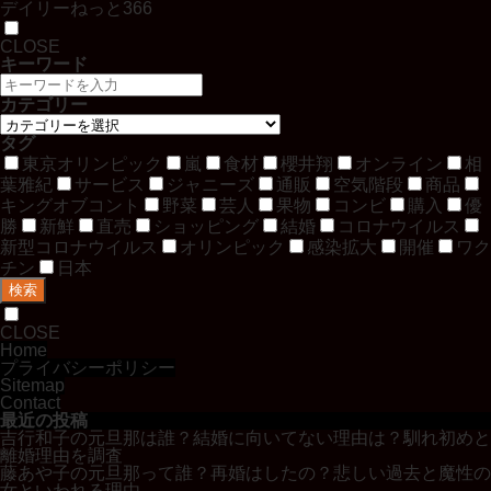
デイリーねっと366
CLOSE
キーワード
カテゴリー
タグ
東京オリンピック
嵐
食材
櫻井翔
オンライン
相
葉雅紀
サービス
ジャニーズ
通販
空気階段
商品
キングオブコント
野菜
芸人
果物
コンビ
購入
優
勝
新鮮
直売
ショッピング
結婚
コロナウイルス
新型コロナウイルス
オリンピック
感染拡大
開催
ワク
チン
日本
検索
CLOSE
Home
プライバシーポリシー
Sitemap
Contact
最近の投稿
吉行和子の元旦那は誰？結婚に向いてない理由は？馴れ初めと
離婚理由を調査
藤あや子の元旦那って誰？再婚はしたの？悲しい過去と魔性の
女といわれる理由