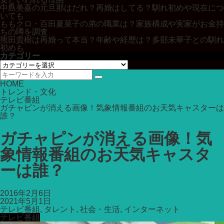
中島美嘉の元旦那はだれ？再婚はしてる？馴れ初めや現在につ
いても
ももクロ・百田夏菜子の弟の職業は？家族構成や実家がお金持
ちの噂を調査
熊田貴樹は再婚って本当？年齢や経歴は？多部未華子との馴れ
初めも
カテゴリー
カ
テ
ゴ
HOME
リ
トレンド・文化
ー
テレビ番組
ガチャピンが消える画像！気象情報番組のお天気キャスターは
誰？
ガチャピンが消える画像！気
象情報番組のお天気キャスタ
ーは誰？
2016年2月6日
2021年5月1日
テレビ番組
,
タレント
,
社会・生活
,
インターネット
テレビ番組