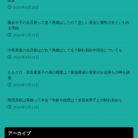
調査
2026年6月18日
藤あや子の元旦那って誰？再婚はしたの？悲しい過去と魔性の女といわれ
る理由
2026年5月11日
中島美嘉の元旦那はだれ？再婚はしてる？馴れ初めや現在についても
2026年4月21日
ももクロ・百田夏菜子の弟の職業は？家族構成や実家がお金持ちの噂を調
査
2026年3月15日
熊田貴樹は再婚って本当？年齢や経歴は？多部未華子との馴れ初めも
2026年2月13日
アーカイブ