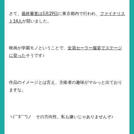
さて、
最終審査は5月29日
に東京都内で行われ、
ファイナリス
ト14人
が競いました。
映画が学園モノということで、
全員セーラー服姿でステージ
に登った
そうです♪
作品のイメージとは言え、主催者の趣味がマルっと出ており
ますな。
ヽ(￣ii￣*)ノ その方向性、私も嫌いじゃありませんぞ♪