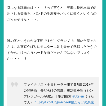
気になる課題曲は・・・？って言うと、
実際に映画本編で使
用される楽曲を、バンドの生演奏をバックに歌う
というもの
だったそうな・・・。
誰の何という曲かは不明ですが、グランプリに輝いた
菜々さ
んは、氷室京介ばりにモニターに足を乗せて熱唱した
そうで
すから、けっこうハードな曲だったんではないでしょう
か・・・！？
ファイナリスト全員セーラー服で参加!! 2017年
公開映画「傷だらけの悪魔」主題歌を歌うシン
デレラガールが決定!! | 歌詞検索
#UtaTen
（うた
てん）
https://t.co/Ubgm4lj5re
#傷だらけの悪魔