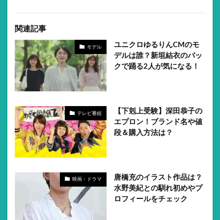
関連記事
ユニクロゆるりんCMのモ
モデル
デルは誰？新垣結衣のバッ
クで踊る2人が気になる！
【下剋上受験】深田恭子の
テレビ番組
エプロン！ブランド名や値
段＆購入方法は？
唐橋充のイラスト作品は？
映画・ドラマ
水野美紀との馴れ初めやプ
ロフィールをチェック