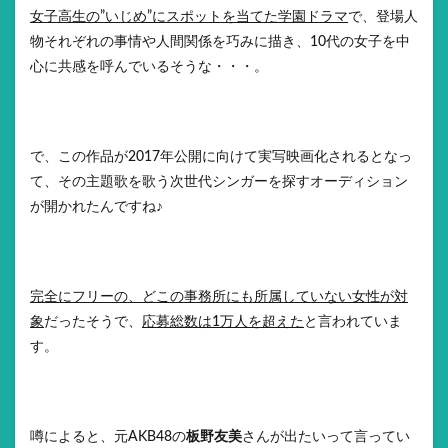
女子高生の”いじめ”にスポットを当てた学園ドラマ
で、登場人
物それぞれの事情や人間関係を巧みに描き、10代の女子を中
心に共感を呼んでいるそうな・・・。
で、この作品が2017年公開に向けて実写映画化されるとなっ
て、その主題歌を歌う次世代シンガーを探すオーディション
が開かれたんですね♪
完全にフリーの、どこの事務所にも所属していない女性が対
象
だったそうで、
応募総数は1万人を超えた
と言われていま
す。
噂によると、元AKB48の
板野友美
さんが出たいって言ってい