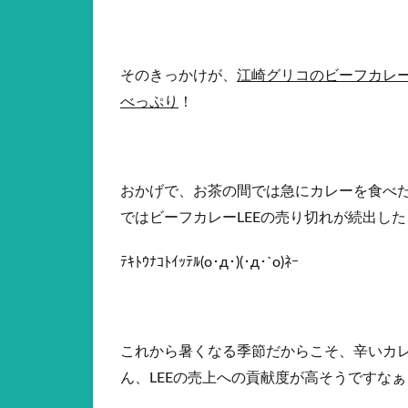
そのきっかけが、
江崎グリコのビーフカレー
べっぷり
！
おかげで、お茶の間では急にカレーを食べ
ではビーフカレーLEEの売り切れが続出し
ﾃｷﾄｳﾅｺﾄｲｯﾃﾙ(ο･д･)(･д･`ο)ﾈｰ
これから暑くなる季節だからこそ、辛いカ
ん、LEEの売上への貢献度が高そうですなぁ