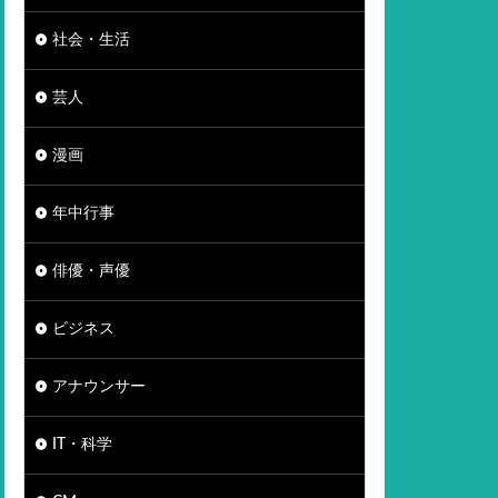
社会・生活
芸人
漫画
年中行事
俳優・声優
ビジネス
アナウンサー
IT・科学