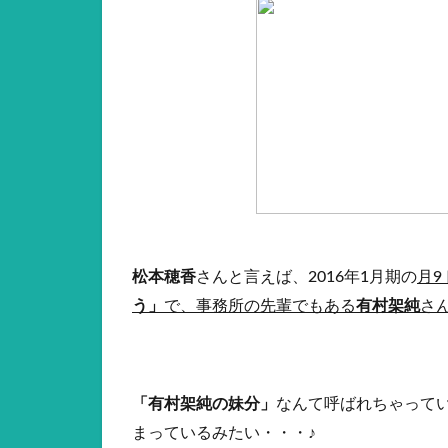
松本穂香
さんと言えば、2016年1月期の
月9
う」
で、事務所の先輩でもある
有村架純
さ
「有村架純の妹分」
なんて呼ばれちゃって
まっているみたい・・・♪