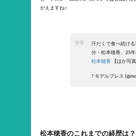
がえますね♪
汗だくで食べ続ける
分・松本穂香、25
松本穂香
【ほか写真
? モデルプレス (@mod
松本穂香のこれまでの経歴は？