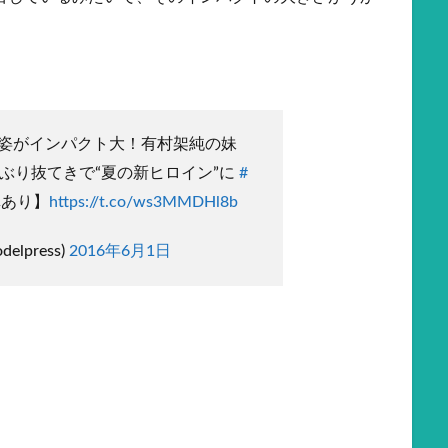
姿がインパクト大！有村架純の妹
年ぶり抜てきで“夏の新ヒロイン”に
#
あり】
https://t.co/ws3MMDHl8b
elpress)
2016年6月1日