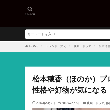
トレンド・文化
映画・ドラマ
松本穂
HOME
松本穂香（ほのか）プ
性格や好物が気になる
2016年6月2日
2018年2月8日
映画・ドラマ
,
俳