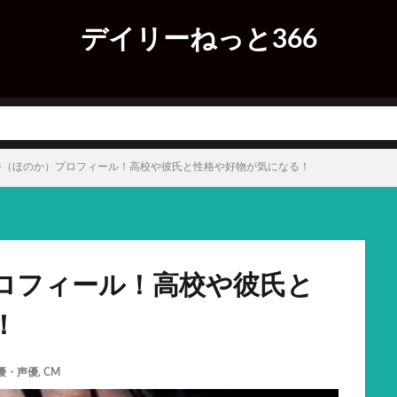
デイリーねっと366
香（ほのか）プロフィール！高校や彼氏と性格や好物が気になる！
ロフィール！高校や彼氏と
！
優・声優
,
CM