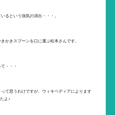
ているという強気の演出・・・。
かきかきスプーンを口に運ぶ松本さんです。
って・・・
～って思うわけですが、ウィキペディアによります
たよ♪