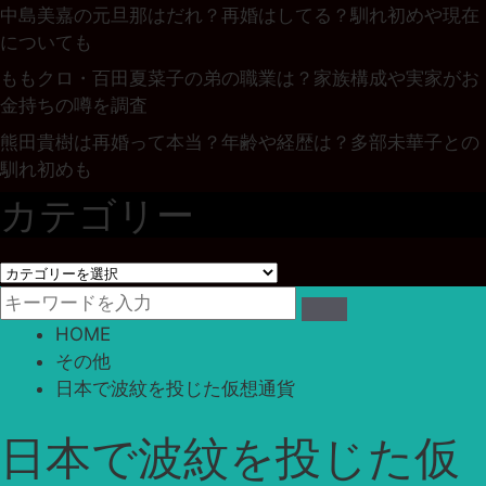
中島美嘉の元旦那はだれ？再婚はしてる？馴れ初めや現在
についても
ももクロ・百田夏菜子の弟の職業は？家族構成や実家がお
金持ちの噂を調査
熊田貴樹は再婚って本当？年齢や経歴は？多部未華子との
馴れ初めも
カテゴリー
カ
テ
ゴ
HOME
リ
その他
ー
日本で波紋を投じた仮想通貨
日本で波紋を投じた仮