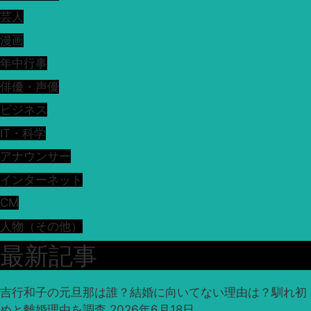
芸人
漫画
年中行事
俳優・声優
ビジネス
IT・科学
アナウンサー
インターネット
CM
人物（その他）
最新記事
吉行和子の元旦那は誰？結婚に向いてない理由は？馴れ初
めと離婚理由を調査
2026年6月18日