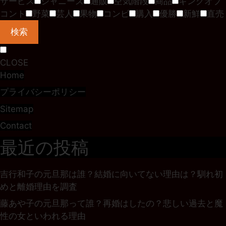
サービス
ジャニーズ
通販
空気階段
商品
キングオブ
コント
野菜
芸人
果物
コンビ
購入
優勝
新鮮
直売
検索
CLOSE
Home
プライバシーポリシー
Sitemap
Contact
最近の投稿
吉行和子の元旦那は誰？結婚に向いてない理由は？馴れ初
めと離婚理由を調査
藤あや子の元旦那って誰？再婚はしたの？悲しい過去と魔
性の女といわれる理由