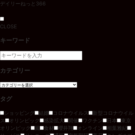
デイリーねっと366
CLOSE
キーワード
カテゴリー
タグ
ショッピング
結婚
コロナウイルス
新型コロナウイル
ス
オリンピック
感染拡大
開催
ワクチン
日本
東京
オリンピック
嵐
食材
櫻井翔
オンライン
相葉雅紀