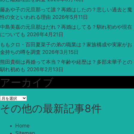
藤あや子の元旦那って誰？再婚はしたの？悲しい過去と魔
性の女といわれる理由
2026年5月11日
中島美嘉の元旦那はだれ？再婚はしてる？馴れ初めや現在
についても
2026年4月21日
ももクロ・百田夏菜子の弟の職業は？家族構成や実家がお
金持ちの噂を調査
2026年3月15日
熊田貴樹は再婚って本当？年齢や経歴は？多部未華子との
馴れ初めも
2026年2月13日
アーカイブ
ア
その他
の最新記事8件
ー
カ
イ
Home
ブ
Sitemap