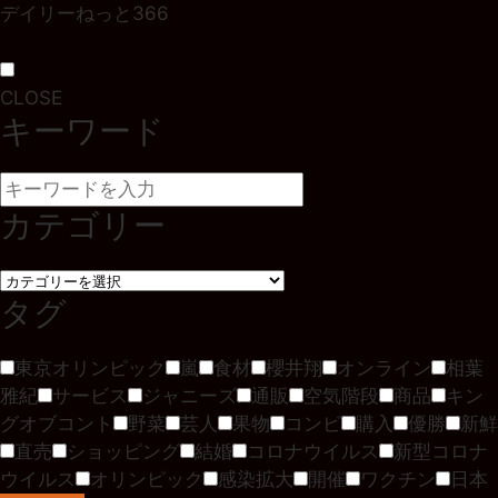
デイリーねっと366
CLOSE
キーワード
カテゴリー
タグ
東京オリンピック
嵐
食材
櫻井翔
オンライン
相葉
雅紀
サービス
ジャニーズ
通販
空気階段
商品
キン
グオブコント
野菜
芸人
果物
コンビ
購入
優勝
新鮮
直売
ショッピング
結婚
コロナウイルス
新型コロナ
ウイルス
オリンピック
感染拡大
開催
ワクチン
日本