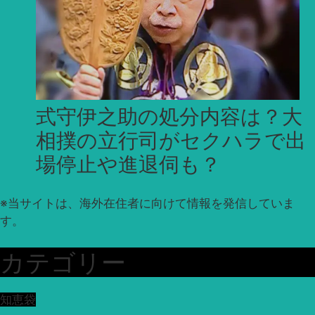
式守伊之助の処分内容は？大
相撲の立行司がセクハラで出
場停止や進退伺も？
※
当サイトは、海外在住者に向けて情報を発信していま
す。
カテゴリー
知恵袋