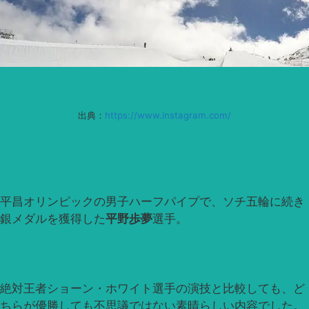
出典：
https://www.instagram.com/
平昌オリンピックの男子ハーフパイプで、ソチ五輪に続き
銀メダルを獲得した
平野歩夢
選手。
絶対王者ショーン・ホワイト選手の演技と比較しても、ど
ちらが優勝しても不思議ではない素晴らしい内容でした。