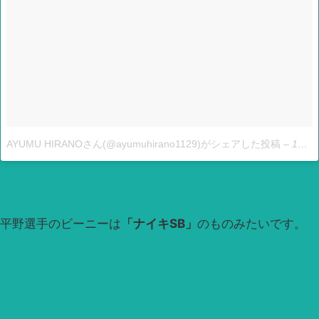
AYUMU HIRANOさん(@ayumuhirano1129)がシェアした投稿
–
12月 2, 2017 at 3:10午前 PST
平野選手のビーニーは
「ナイキSB」
のものみたいです。