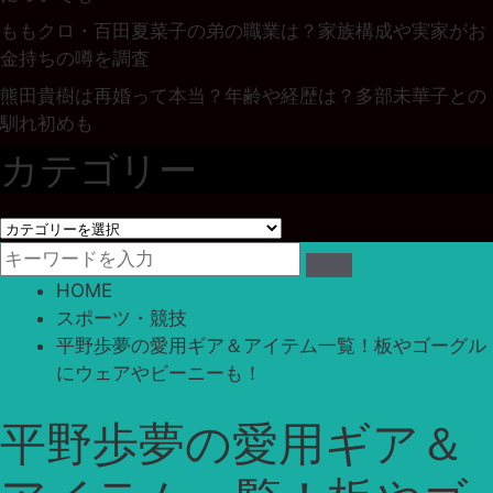
ももクロ・百田夏菜子の弟の職業は？家族構成や実家がお
金持ちの噂を調査
熊田貴樹は再婚って本当？年齢や経歴は？多部未華子との
馴れ初めも
カテゴリー
カ
テ
ゴ
HOME
リ
スポーツ・競技
ー
平野歩夢の愛用ギア＆アイテム一覧！板やゴーグル
にウェアやビーニーも！
平野歩夢の愛用ギア＆