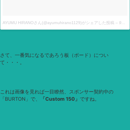
AYUMU HIRANOさん(@ayumuhirano1129)がシェアした投稿
–
9月 30, 2017 at 8:53午前 PDT
さて、一番気になるであろう板（ボード）につい
て・・・。
これは画像を見れば一目瞭然、スポンサー契約中の
「BURTON」で、
「Custom 150」
ですね。