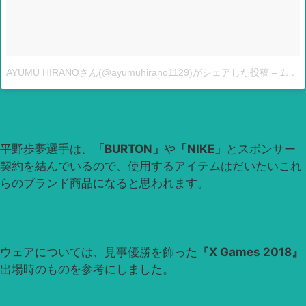
AYUMU HIRANOさん(@ayumuhirano1129)がシェアした投稿
–
1月 25, 2018 at 6:16午後 PST
平野歩夢選手は、
「BURTON」
や
「NIKE」
とスポンサー
契約を結んでいるので、使用するアイテムはだいたいこれ
らのブランド商品になると思われます。
ウェアについては、見事優勝を飾った
『X Games 2018』
出場時のものを参考にしました。