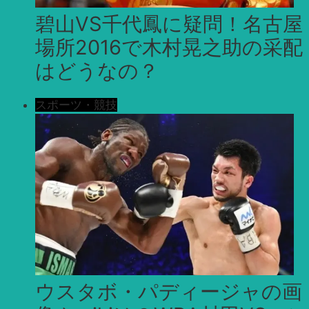
碧山VS千代鳳に疑問！名古屋
場所2016で木村晃之助の采配
はどうなの？
スポーツ・競技
ウスタボ・パディージャの画