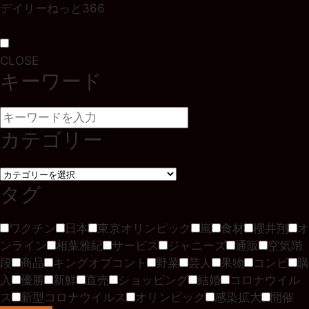
デイリーねっと366
CLOSE
キーワード
カテゴリー
タグ
ワクチン
日本
東京オリンピック
嵐
食材
櫻井翔
オ
ンライン
相葉雅紀
サービス
ジャニーズ
通販
空気階
段
商品
キングオブコント
野菜
芸人
果物
コンビ
購
入
優勝
新鮮
直売
ショッピング
結婚
コロナウイル
ス
新型コロナウイルス
オリンピック
感染拡大
開催