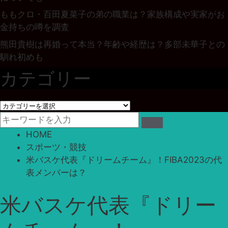
ももクロ・百田夏菜子の弟の職業は？家族構成や実家がお
金持ちの噂を調査
熊田貴樹は再婚って本当？年齢や経歴は？多部未華子との
馴れ初めも
カテゴリー
カ
テ
ゴ
HOME
リ
スポーツ・競技
ー
米バスケ代表『ドリームチーム』！FIBA2023の代
表メンバーは？
米バスケ代表『ドリー