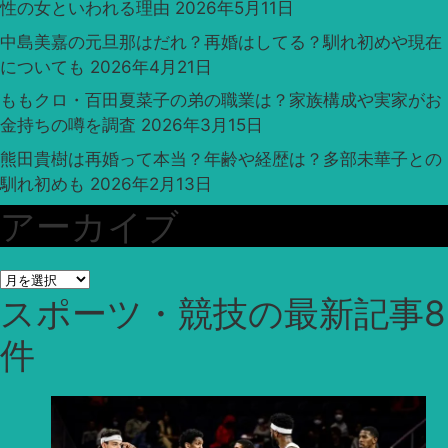
性の女といわれる理由
2026年5月11日
中島美嘉の元旦那はだれ？再婚はしてる？馴れ初めや現在
についても
2026年4月21日
ももクロ・百田夏菜子の弟の職業は？家族構成や実家がお
金持ちの噂を調査
2026年3月15日
熊田貴樹は再婚って本当？年齢や経歴は？多部未華子との
馴れ初めも
2026年2月13日
アーカイブ
ア
スポーツ・競技
の最新記事8
ー
カ
件
イ
ブ