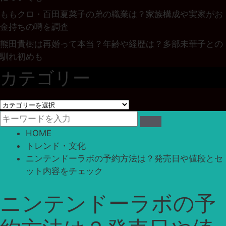
ももクロ・百田夏菜子の弟の職業は？家族構成や実家がお
金持ちの噂を調査
熊田貴樹は再婚って本当？年齢や経歴は？多部未華子との
馴れ初めも
カテゴリー
カ
テ
ゴ
HOME
リ
トレンド・文化
ー
ニンテンドーラボの予約方法は？発売日や値段とセ
ット内容をチェック
ニンテンドーラボの予