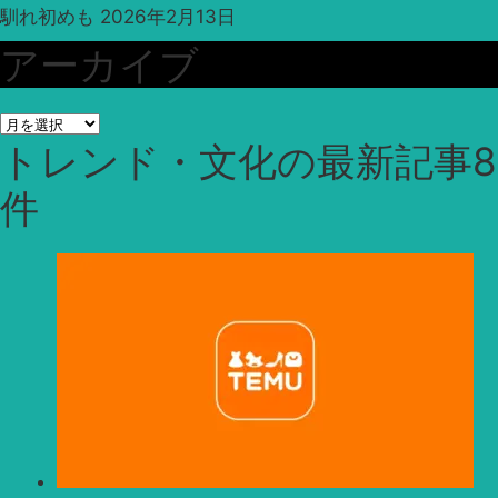
馴れ初めも
2026年2月13日
アーカイブ
ア
トレンド・文化
の最新記事8
ー
カ
件
イ
ブ