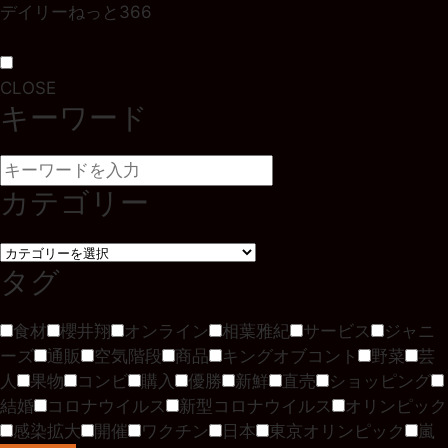
デイリーねっと366
CLOSE
キーワード
カテゴリー
タグ
食材
櫻井翔
オンライン
相葉雅紀
サービス
ジャニ
ーズ
通販
空気階段
商品
キングオブコント
野菜
芸
人
果物
コンビ
購入
優勝
新鮮
直売
ショッピング
結婚
コロナウイルス
新型コロナウイルス
オリンピック
感染拡大
開催
ワクチン
日本
東京オリンピック
嵐