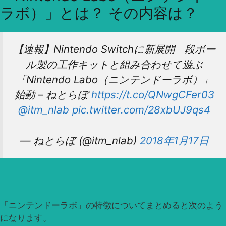
ラボ）」とは？ その内容は？
【速報】Nintendo Switchに新展開 段ボー
ル製の工作キットと組み合わせて遊ぶ
「Nintendo Labo（ニンテンドーラボ）」
始動 – ねとらぼ
https://t.co/QNwgCFer03
@itm_nlab
pic.twitter.com/28xbUJ9qs4
— ねとらぼ (@itm_nlab)
2018年1月17日
「ニンテンドーラボ」の特徴についてまとめると次のよう
になります。