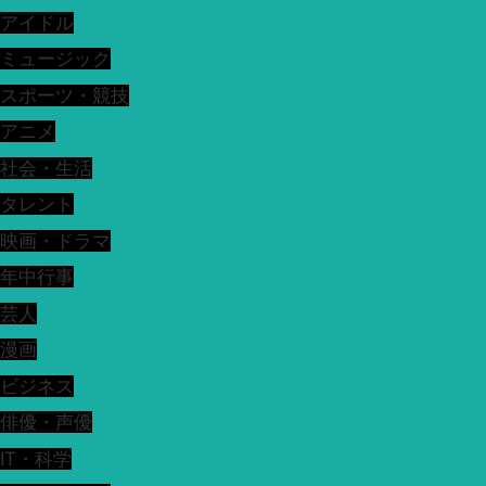
アイドル
ミュージック
スポーツ・競技
アニメ
社会・生活
タレント
映画・ドラマ
年中行事
芸人
漫画
ビジネス
俳優・声優
IT・科学