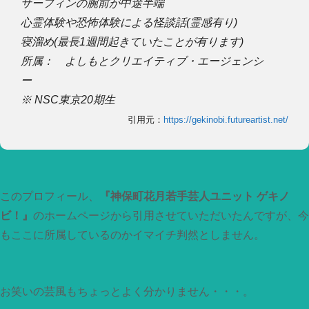
サーフィンの腕前が中途半端
心霊体験や恐怖体験による怪談話(霊感有り)
寝溜め(最長1週間起きていたことが有ります)
所属： よしもとクリエイティブ・エージェンシ
ー
※ NSC東京20期生
引用元：
https://gekinobi.futureartist.net/
このプロフィール、
『神保町花月若手芸人ユニット ゲキノ
ビ！』
のホームページから引用させていただいたんですが、今
もここに所属しているのかイマイチ判然としません。
お笑いの芸風もちょっとよく分かりません・・・。