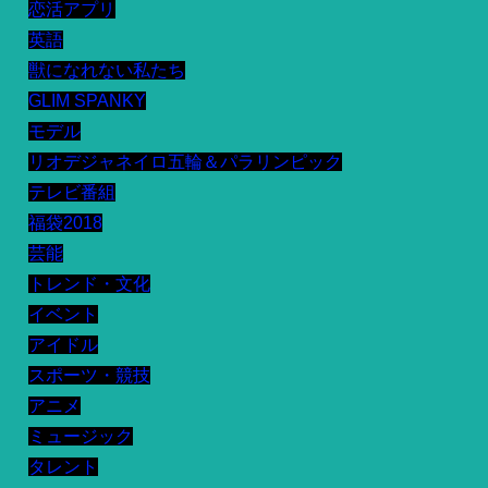
恋活アプリ
英語
獣になれない私たち
GLIM SPANKY
モデル
リオデジャネイロ五輪＆パラリンピック
テレビ番組
福袋2018
芸能
トレンド・文化
イベント
アイドル
スポーツ・競技
アニメ
ミュージック
タレント