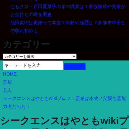
ももクロ・百田夏菜子の弟の職業は？家族構成や実家が
お金持ちの噂を調査
熊田貴樹は再婚って本当？年齢や経歴は？多部未華子と
の馴れ初めも
カテゴリー
カ
テ
ゴ
HOME
リ
芸能
ー
芸人
シークエンスはやともwikiプロフ！霊感は本物？父親も霊能
力者だった！
シークエンスはやともwikiプ