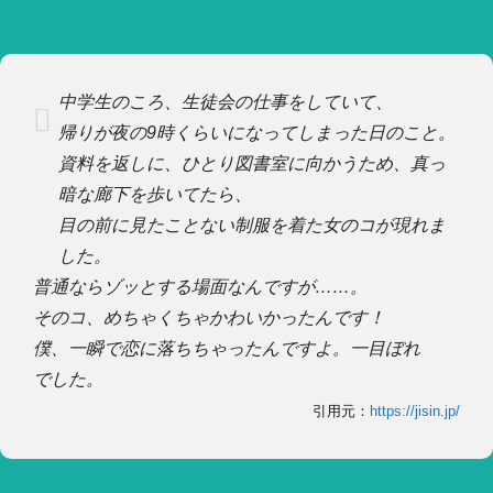
中学生のころ、生徒会の仕事をしていて、
帰りが夜の9時くらいになってしまった日のこと。
資料を返しに、ひとり図書室に向かうため、真っ
暗な廊下を歩いてたら、
目の前に見たことない制服を着た女のコが現れま
した。
普通ならゾッとする場面なんですが……。
そのコ、めちゃくちゃかわいかったんです！
僕、一瞬で恋に落ちちゃったんですよ。一目ぼれ
でした。
引用元：
https://jisin.jp/