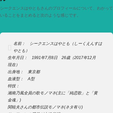
シークエンスはやともさんのプロフィールについて、わかって
いることをまとめると次のような感じです。
名前： シークエンスはやとも（しーくえんすは
やとも）
生年月日： 1991年7月8日 26歳（2017年12月
現在）
出身地： 東京都
血液型： A型
特技：
湘南乃風全員の歌モノマネ(主に「純恋歌」と「黄
金魂」)
関暁夫さんの都市伝説モノマネ(ネタ有り)