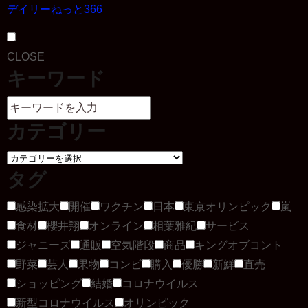
デイリーねっと366
CLOSE
キーワード
カテゴリー
タグ
感染拡大
開催
ワクチン
日本
東京オリンピック
嵐
食材
櫻井翔
オンライン
相葉雅紀
サービス
ジャニーズ
通販
空気階段
商品
キングオブコント
野菜
芸人
果物
コンビ
購入
優勝
新鮮
直売
ショッピング
結婚
コロナウイルス
新型コロナウイルス
オリンピック