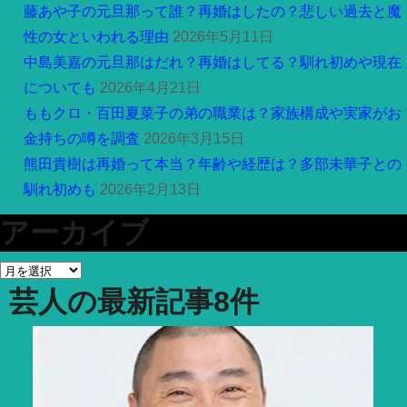
藤あや子の元旦那って誰？再婚はしたの？悲しい過去と魔
性の女といわれる理由
2026年5月11日
中島美嘉の元旦那はだれ？再婚はしてる？馴れ初めや現在
についても
2026年4月21日
ももクロ・百田夏菜子の弟の職業は？家族構成や実家がお
金持ちの噂を調査
2026年3月15日
熊田貴樹は再婚って本当？年齢や経歴は？多部未華子との
馴れ初めも
2026年2月13日
アーカイブ
ア
芸人
の最新記事8件
ー
カ
イ
ブ