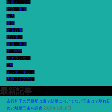
映画・ドラマ
社会・生活
芸人
漫画
年中行事
ビジネス
俳優・声優
IT・科学
アナウンサー
CM
インターネット
人物（その他）
最新記事
吉行和子の元旦那は誰？結婚に向いてない理由は？馴れ初
めと離婚理由を調査
2026年6月18日