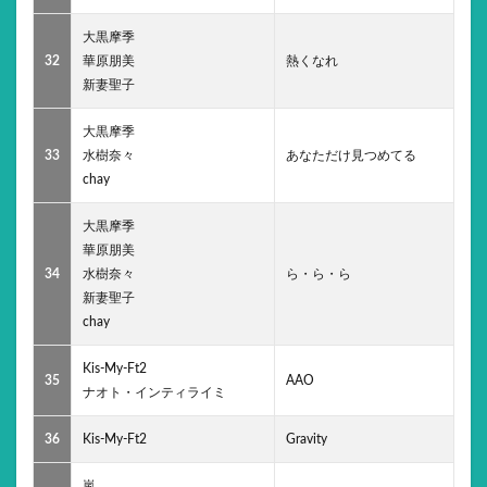
大黒摩季
32
華原朋美
熱くなれ
新妻聖子
大黒摩季
33
水樹奈々
あなただけ見つめてる
chay
大黒摩季
華原朋美
34
水樹奈々
ら・ら・ら
新妻聖子
chay
Kis-My-Ft2
35
AAO
ナオト・インティライミ
36
Kis-My-Ft2
Gravity
嵐