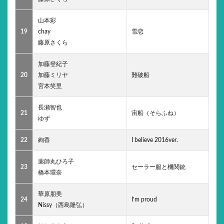
山本彩
19
chay
雪恋
藤原さくら
加藤登紀子
20
加藤ミリヤ
難破船
宮本笑里
長瀬智也
21
宙船（そらふね）
ゆず
22
絢香
I believe 2016ver.
薬師丸ひろ子
23
セーラー服と機関銃
橋本環奈
華原朋美
24
I’m proud
Nissy（西島隆弘）