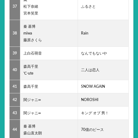
37
松下奈緒
ふるさと
宮本笑里
秦 基博
38
miwa
Rain
藤原さくら
39
上白石萌音
なんでもないや
森高千里
40
二人は恋人
℃-ute
41
森高千里
SNOW AGAIN
42
関ジャニ∞
NOROSHI
43
関ジャニ∞
キング オブ 男！
秦 基博
44
70億のピース
森山直太朗