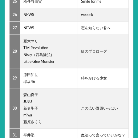
25
松任谷由実
Smile for me
26
NEWS
weeeek
27
NEWS
恋を知らない君へ
夏木マリ
T.M.Revolution
28
紅のプロローグ
Nissy（西島隆弘）
Little Glee Monster
原田知世
29
時をかける少女
欅坂46
森山良子
JUJU
30
新妻聖子
この広い野原いっぱい
miwa
藤原さくら
31
平井堅
魔法って言っていいかな？