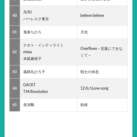
JUJU
60
believe believe
バーレスク東京
61
鬼束ちひろ
月光
ナオト・インティライミ
Overflows～言葉にできな
62
miwa
くて～
末延麻裕子
63
薬師丸ひろ子
戦士の休息
GACKT
64
12月のLove song
T.M.Revolution
65
長渕剛
乾杯