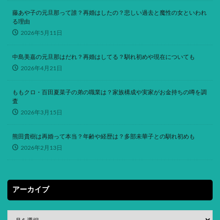
藤あや子の元旦那って誰？再婚はしたの？悲しい過去と魔性の女といわれ
る理由
2026年5月11日
中島美嘉の元旦那はだれ？再婚はしてる？馴れ初めや現在についても
2026年4月21日
ももクロ・百田夏菜子の弟の職業は？家族構成や実家がお金持ちの噂を調
査
2026年3月15日
熊田貴樹は再婚って本当？年齢や経歴は？多部未華子との馴れ初めも
2026年2月13日
アーカイブ