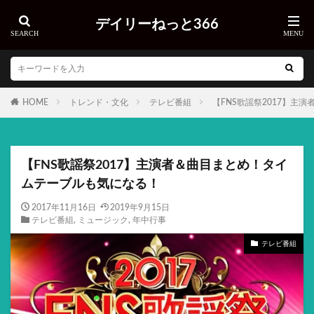
デイリーねっと366
HOME
トレンド・文化
テレビ番組
【FNS歌謡祭2017】主
【FNS歌謡祭2017】主演者＆曲目まとめ！タイ
ムテーブルも気になる！
2017年11月16日
2019年9月15日
テレビ番組
,
ミュージック
,
年中行事
テレビ番組