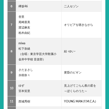
６
欅坂46
二人セゾン
杏里
尾崎亜美
７
オリビアを聴きながら
渡辺麻友
柏木由紀
miwa
松下奈緒
８
結 -ゆい-
（合唱：東京学芸大学附属小
金井中学校 音楽部）
さだまさし
９
黄昏のビギン
水樹奈々
ゆず
見上げてごらん夜の星を
10
宮本笑里
～ぼくらのうた～
11
西城秀樹
YOUNG MAN (Y.M.C.A.)