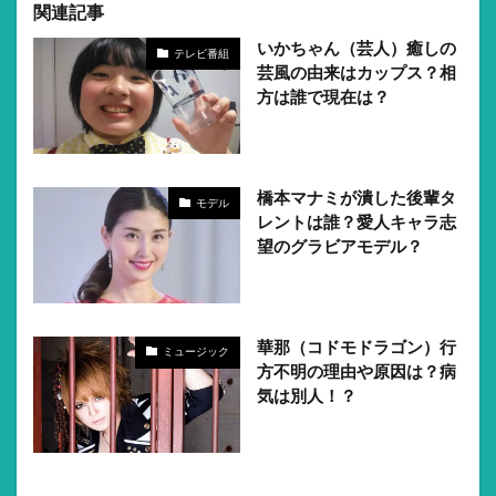
関連記事
いかちゃん（芸人）癒しの
テレビ番組
芸風の由来はカップス？相
方は誰で現在は？
橋本マナミが潰した後輩タ
モデル
レントは誰？愛人キャラ志
望のグラビアモデル？
華那（コドモドラゴン）行
ミュージック
方不明の理由や原因は？病
気は別人！？