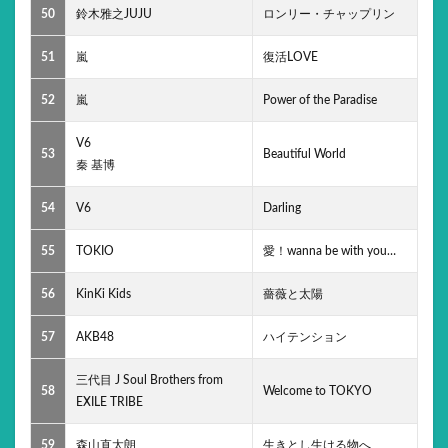
50
鈴木雅之JUJU
ロンリー・チャップリン
51
嵐
復活LOVE
52
嵐
Power of the Paradise
V6
53
Beautiful World
秦 基博
54
V6
Darling
55
TOKIO
愛！wanna be with you…
56
KinKi Kids
薔薇と太陽
57
AKB48
ハイテンション
三代目 J Soul Brothers from
58
Welcome to TOKYO
EXILE TRIBE
59
森山直太朗
生きとし生ける物へ