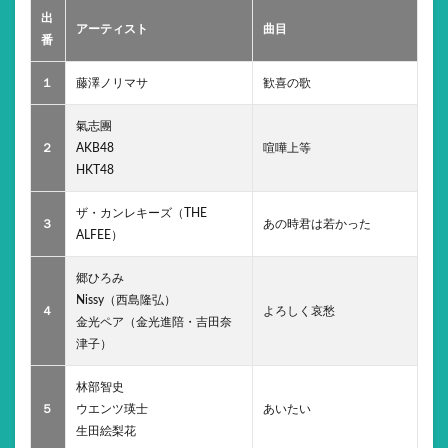
出
アーティスト
曲目
番
１
藤澤ノリマサ
歓喜の歌
氣志團
２
AKB48
喧嘩上等
HKT48
ザ・カンレキーズ（THE
３
あの時君は若かった
ALFEE）
郷ひろみ
Nissy（西島隆弘）
４
よろしく哀愁
金光ペア（金光進陪・吉田奈
津子）
林部智史
５
ウエンツ瑛士
あいたい
生田絵梨花