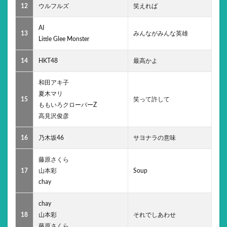
12
ウルフルズ
笑えれば
AI
13
みんながみんな英雄
Little Glee Monster
14
HKT48
最高かよ
和田アキ子
夏木マリ
15
笑って許して
ももいろクローバーZ
高見沢俊彦
16
乃木坂46
サヨナラの意味
藤原さくら
17
山本彩
Soup
chay
chay
18
山本彩
それでしあわせ
藤原さくら