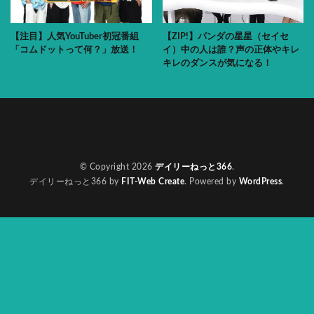
【注目】人気YouTuber初冠番組
【ZIP!】パンダの星星（セイセ
「コムドットって何？」放送！
イ）中の人は誰？声の正体やキレ
キレのダンスが気になる！
Home
Sitemap
Contact
プライバシーポリシー
© Copyright 2026
デイリーねっと366
.
デイリーねっと366 by
FIT-Web Create
. Powered by
WordPress
.