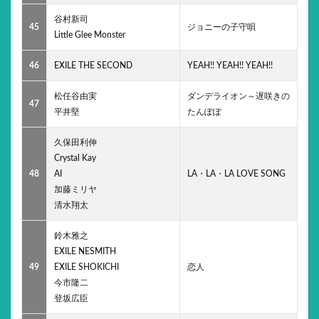
谷村新司
45
ジョニーの子守唄
Little Glee Monster
46
EXILE THE SECOND
YEAH!! YEAH!! YEAH!!
松任谷由実
ダンデライオン～遅咲きの
47
平井堅
たんぽぽ
久保田利伸
Crystal Kay
48
AI
LA・LA・LA LOVE SONG
加藤ミリヤ
清水翔太
鈴木雅之
EXILE NESMITH
49
EXILE SHOKICHI
恋人
今市隆二
登坂広臣