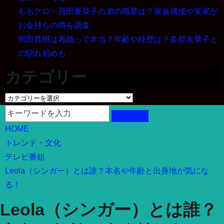
ももクロ・百田夏菜子の弟の職業は？家族構成や実家が
お金持ちの噂を調査
熊田貴樹は再婚って本当？年齢や経歴は？多部未華子と
の馴れ初めも
カテゴリー
カ
テ
ゴ
HOME
リ
トレンド・文化
ー
テレビ番組
Leola（シンガー）とは誰？本名や年齢と出身地が気にな
る！
Leola（シンガー）とは誰？