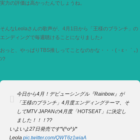
実力の評価は高かったんでしょうね。
そんなLeolaさんの歌声が、4月1日から「王様のブランチ」の
エンディングで毎週聴けることになりました♪
おっと、やっぱりTBS推しってことなのかな・・・(・ε・｀｡)
ﾝ?
今日から4月！デビューシングル『Rainbow』が
「王様のブランチ」4月度エンディングテーマ、そ
してMTV JAPANの4月度「HOTSEAT」に決定し
ました！！！??
いよいよ27日発売です*\(^o^)/*
Leola
pic.twitter.com/QWT6z1wiaA