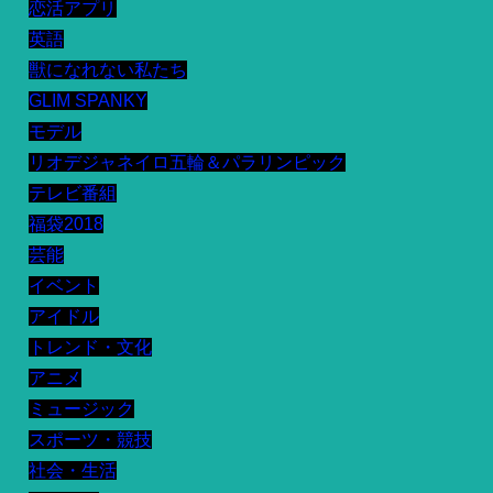
恋活アプリ
英語
獣になれない私たち
GLIM SPANKY
モデル
リオデジャネイロ五輪＆パラリンピック
テレビ番組
福袋2018
芸能
イベント
アイドル
トレンド・文化
アニメ
ミュージック
スポーツ・競技
社会・生活