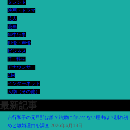
タレント
映画・ドラマ
芸人
漫画
年中行事
俳優・声優
ビジネス
IT・科学
アナウンサー
CM
インターネット
人物（その他）
最新記事
吉行和子の元旦那は誰？結婚に向いてない理由は？馴れ初
めと離婚理由を調査
2026年6月18日