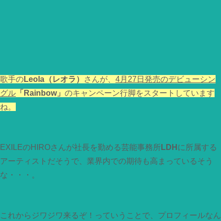
歌手の
Leola（レオラ）
さんが、
4月27日発売のデビューシン
グル
「Rainbow」
のキャンペーン行脚をスタートしています
ね。
EXILEのHIROさんが社長を勤める芸能事務所
LDH
に所属する
アーティストだそうで、業界内での期待も高まっているそう
な・・・。
これからジワジワ来るぞ！っていうことで、プロフィールなん