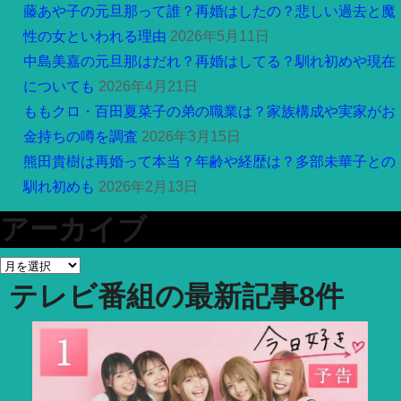
藤あや子の元旦那って誰？再婚はしたの？悲しい過去と魔
性の女といわれる理由
2026年5月11日
中島美嘉の元旦那はだれ？再婚はしてる？馴れ初めや現在
についても
2026年4月21日
ももクロ・百田夏菜子の弟の職業は？家族構成や実家がお
金持ちの噂を調査
2026年3月15日
熊田貴樹は再婚って本当？年齢や経歴は？多部未華子との
馴れ初めも
2026年2月13日
アーカイブ
ア
テレビ番組
の最新記事8件
ー
カ
イ
ブ