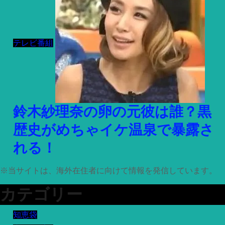
テレビ番組
鈴木紗理奈の卵の元彼は誰？黒
歴史がめちゃイケ温泉で暴露さ
れる！
※
当サイトは、海外在住者に向けて情報を発信しています。
カテゴリー
知恵袋