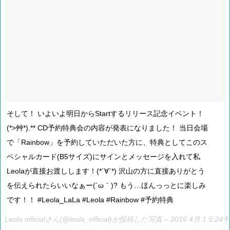
そして！ いよいよ明日からStartするリリース記念イベント！
(*>艸*).** CD予約特典会の内容が発表になりました！ 当日会場
で「Rainbow」を予約していただいた方に、特典としてこのス
ペシャルカード(B5サイズ)にサインとメッセージを入れて私
Leolaが直接お渡しします！(*´∀`*) 沢山の方に直接ありがとう
を伝えられたらいいなぁー(´ω｀)? もう…ほんっっとに楽しみ
です！！ #Leola_LaLa #Leola #Rainbow #予約特典
Leola officialさん(@leola_official)が投稿した写真 –
2016 4月 1 5:24