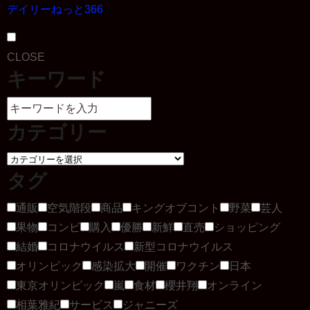
デイリーねっと366
CLOSE
キーワード
カテゴリー
タグ
通販
空気階段
商品
キングオブコント
野菜
芸人
果物
コンビ
購入
優勝
新鮮
直売
ショッピング
結婚
コロナウイルス
新型コロナウイルス
オリンピック
感染拡大
開催
ワクチン
日本
東京オリンピック
嵐
食材
櫻井翔
オンライン
相葉雅紀
サービス
ジャニーズ