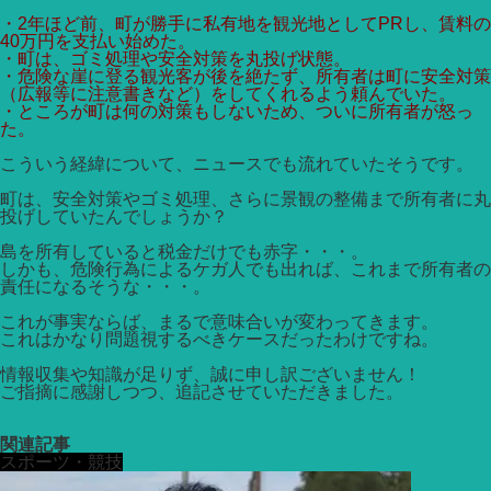
・2年ほど前、町が勝手に私有地を観光地としてPRし、賃料の
40万円を支払い始めた。
・町は、ゴミ処理や安全対策を丸投げ状態。
・危険な崖に登る観光客が後を絶たず、所有者は町に安全対策
（広報等に注意書きなど）をしてくれるよう頼んでいた。
・ところが町は何の対策もしないため、ついに所有者が怒っ
た。
こういう経緯について、ニュースでも流れていたそうです。
町は、安全対策やゴミ処理、さらに景観の整備まで所有者に丸
投げしていたんでしょうか？
島を所有していると税金だけでも赤字・・・。
しかも、危険行為によるケガ人でも出れば、これまで所有者の
責任になるそうな・・・。
これが事実ならば、まるで意味合いが変わってきます。
これはかなり問題視するべきケースだったわけですね。
情報収集や知識が足りず、誠に申し訳ございません！
ご指摘に感謝しつつ、追記させていただきました。
関連記事
スポーツ・競技