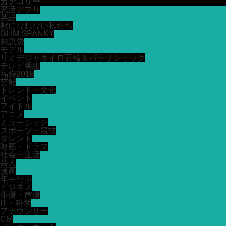
カテゴリー
恋活アプリ
英語
獣になれない私たち
GLIM SPANKY
知恵袋
モデル
リオデジャネイロ五輪＆パラリンピック
テレビ番組
福袋2018
芸能
トレンド・文化
イベント
アイドル
アニメ
ミュージック
スポーツ・競技
タレント
映画・ドラマ
社会・生活
芸人
漫画
年中行事
ビジネス
俳優・声優
IT・科学
アナウンサー
CM