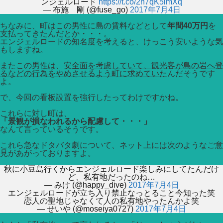
ンジェルロード
https://t.co/2h7qK5lmXq
— 布施 剛 (@fuse_go)
2017年7月4日
ちなみに、町はこの男性に島の賃料などとして
年間40万円
を
支払ってきたんだとか・・・。
エンジェルロードの知名度を考えると、けっこう安いような気
もしますね。
またこの男性は、
安全面を考慮していて、観光客が島の岩へ登
るなどの行為をやめさせるよう町に求めていた
んだそうです
よ。
で、今回の看板設置を強行したってわけですかね。
これらに対し町は、
「景観が損なわれるから配慮して・・・」
なんて言っているそうです。
これら急なドタバタ劇について、ネット上には次のようなご意
見があがっておりますよ。
秋に小豆島行くからエンジェルロード楽しみにしてたんだけ
ど、私有地だったのね…
— みけ (@happy_dive)
2017年7月4日
エンジェルロードが立ち入り禁止なっとること今知った笑
恋人の聖地じゃなくて人の私有地やったんかよ笑
— せいや (@moseiya0727)
2017年7月4日