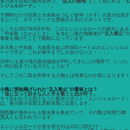
香川県小豆島の観光名所で、
“恋人の聖地”
として知られる
「エ
ンジェルロード」
・・・。
干潮時だけ小豆島と大余島をつなぐ砂州（さす）の道が出現す
るという、ロマンチックな景観が人気のスポットです。
ところが2017年6月中旬、このエンジェルロードの途中にある
「中余島（なかよしま）」を含む二島の地権者が
“立入禁止”
の
看板を掲げたことで騒動になっています。
弁天島と中余島、大余島を結ぶ約500メートルのエンジェルロ
ードですが、これが途中までしか歩けないと・・・。
15年にも渡り地元観光協会がPRしてきたこの場所で、いった
い何が起きているのでしょうか？
そしてこの二島を所有する人物とは何者なのか気になります！
小島に突如掲げられた“立入禁止”の看板とは？
「道に立って好きな人と手を繋ぐと恋が叶う」
そう言われて人気となった観光スポット「エンジェルロード」
は、香川県小豆郡土庄町余島に位置します。
関西圏や海外からも観光客を集めていて、その数は年間で
20
万人
とも言われています。
エンジェルロードが姿を現すのは1日に2回だけ・・・。