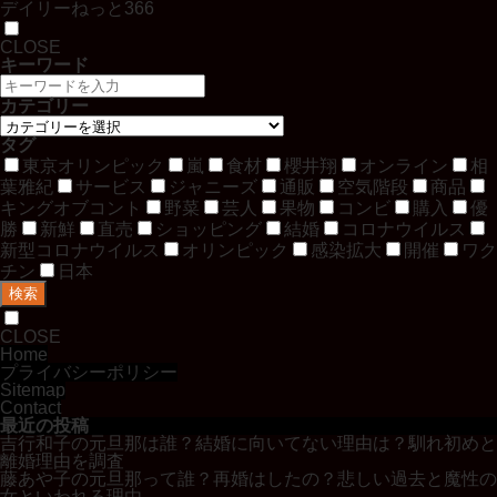
デイリーねっと366
CLOSE
キーワード
カテゴリー
タグ
東京オリンピック
嵐
食材
櫻井翔
オンライン
相
葉雅紀
サービス
ジャニーズ
通販
空気階段
商品
キングオブコント
野菜
芸人
果物
コンビ
購入
優
勝
新鮮
直売
ショッピング
結婚
コロナウイルス
新型コロナウイルス
オリンピック
感染拡大
開催
ワク
チン
日本
検索
CLOSE
Home
プライバシーポリシー
Sitemap
Contact
最近の投稿
吉行和子の元旦那は誰？結婚に向いてない理由は？馴れ初めと
離婚理由を調査
藤あや子の元旦那って誰？再婚はしたの？悲しい過去と魔性の
女といわれる理由