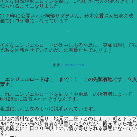
そんな自然現象にロマンを感じ、いつしか“恋人の聖地”として
知られるようになりました。
2009年に公開された阿部サダヲさん、鈴木京香さん出演の映
画ではロケ地にもなっています。
そんなエンジェルロードの途中にある小島に、突如出現して観
光客を困惑させているのがこの看板たちであります。
出典：
twitter.com
「エンジェルロードはこゝまで！！ この先私有地です 立入
禁止」
これ、エンジェルロードを結ぶ「中余島」の所有者によって、
6月26日に設置されたそうなんです。
報道によれば次のように説明されています。
土地の賃料などを巡り、地元の土庄（とのしょう）町とトラブ
ルになった小島の所有者が設置したものだが、観光客から地元
観光協会に１日２０件以上の苦情が寄せられる事態になってい
る。