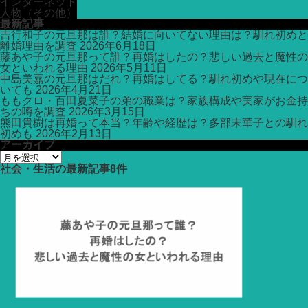
インターネット
人物（その他）
最新記事
吉行和子の元旦那は誰？結婚に向いてない理由は？馴れ初めと
離婚理由を調査
2026年6月18日
藤あや子の元旦那って誰？再婚はしたの？悲しい過去と魔性の
女といわれる理由
2026年5月11日
中島美嘉の元旦那はだれ？再婚はしてる？馴れ初めや現在につ
いても
2026年4月21日
ももクロ・百田夏菜子の弟の職業は？家族構成や実家がお金持
ちの噂を調査
2026年3月15日
熊田貴樹は再婚って本当？年齢や経歴は？多部未華子との馴れ
初めも
2026年2月13日
アーカイブ
ア
ー
社会・生活
の最新記事8件
カ
イ
ブ