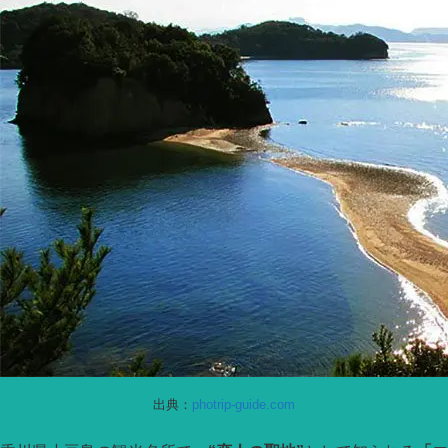
出典：
photrip-guide.com