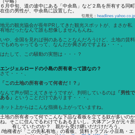
（中略）
６月中旬、道の途中にある「中余島」など２島を所有する同町
在住の男性が、中余島に設置した。
引用元：
headlines.yahoo.co.jp
地元の観光協会が長年PRしてきた観光スポットが、まさか私
有地だったなんて誰も想像しませんもんね。
いや、全国を見れば例のあることなんだろうけど、土地の賃料
でもめちゃってるって、なんだか興ざめですよね・・・。
はたして、この騒動の実態は・・・？
エンジェルロードの小島の所有者って誰なの？
さて・・・、
「この土地の所有者って何者だ！？」
なんて声が聞こえてきそうですが、判明しているのは
「男性で
ある」
ということだけであります・・・。
ネット上からはこんな指摘も上がっていますね。
土地の所有者って何でこんな下品な看板を立てる奴が多いのか
ね。そこに住んでるわけでもあるまいし。大体アンタが元々所
有していたのか？ 親から受け継いだだけだろう。
/地権者が「この先私有地」の看板、賃料トラブル 小豆島・エ