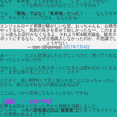
なんか「私有地」って言われると、「じゃ、しょうがない
ね・・・」ってな気分になるのはどうしてですかね？
でも、
「聖地」ではなく「私有地」だった！
・・・なんてオチ
で、チャンチャン♪ってのも、なんだかね・・・。
エンジェルロード界隈が騒がしいな笑。おっちゃんも、お商売
やってるなら、気前の良さを見せて欲しかったなー。このまま
じゃ誰もお店行かなくなるよ。それより町&観光協会。観光ス
ポットにするなら、なぜ土地購入しなかったのか、不思議でし
ょうがない。
— ippo (@ippoqqi)
2017年7月4日
あ～・・・、たぶん交渉はしたんでしょうけど、売ってくれな
かったんじゃないかな・・・。
それとも、こんなに人気スポットになるとは思わなかったもん
で、まずは借りることにした・・・とか？
とにかく、長い間PRして広く知られることになっちゃったん
だから、町にはそれなりの責任はあるはず。
ここはしっかり交渉してもらうしかないですね。
【追記・・・2017/7/6】
記事をお読みくださった方から情報を頂戴しました。
どうやら、小島の
所有者の方は“被害者”だ
と言ってもイイくら
いの実態があるようです！