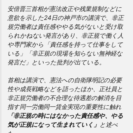
安倍晋三首相が憲法改正や残業規制などに
意欲を示した24日の神戸市の講演で、非正
規労働者は責任感ややる気がないと受け取
られかねない発言があり、非正規で働く人
や専門家から「責任感を持って仕事をして
いる」「非正規の現場を知らない無神経な
発言だ」といった批判が出ている。
首相は講演で、憲法への自衛隊明記の必要
性や成長戦略などを語ったほか、正社員と
非正規労働者の不合理な待遇差の解消を目
指す同一労働同一賃金実現の重要性に触れ
「非正規の時にはなかった責任感や、やる
気が正規になって生まれていく」
と述べ