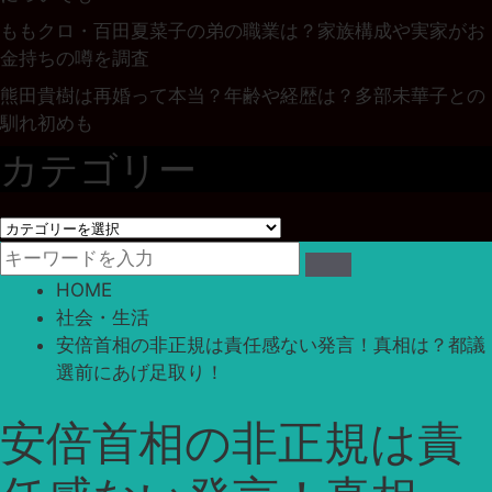
ももクロ・百田夏菜子の弟の職業は？家族構成や実家がお
金持ちの噂を調査
熊田貴樹は再婚って本当？年齢や経歴は？多部未華子との
馴れ初めも
カテゴリー
カ
テ
ゴ
HOME
リ
社会・生活
ー
安倍首相の非正規は責任感ない発言！真相は？都議
選前にあげ足取り！
安倍首相の非正規は責