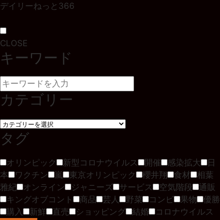
デイリーねっと366
CLOSE
キーワード
カテゴリー
タグ
オリンピック
新型コロナウイルス
開催
感染拡大
日
本
ワクチン
嵐
東京オリンピック
櫻井翔
食材
相葉
雅紀
オンライン
ジャニーズ
サービス
空気階段
通販
キングオブコント
商品
芸人
野菜
コンビ
果物
優勝
購入
新鮮
直売
ショッピング
結婚
コロナウイルス