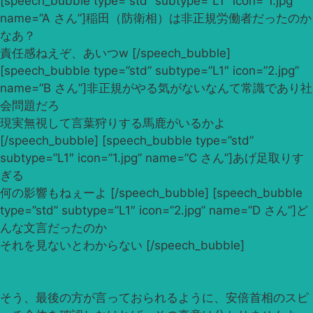
[speech_bubble type=”std” subtype=”L1″ icon=”1.jpg”
name=”A さん”]稲田（防衛相）は非正規労働者だったのか
なあ？
責任感ねえぞ、あいつw [/speech_bubble]
[speech_bubble type=”std” subtype=”L1″ icon=”2.jpg”
name=”B さん”]非正規がやる気がないなんて常識であり社
会問題だろ
現実無視して言葉狩りする馬鹿がいるかよ
[/speech_bubble] [speech_bubble type=”std”
subtype=”L1″ icon=”1.jpg” name=”C さん”]あげ足取りす
ぎる
何の影響もねぇーよ [/speech_bubble] [speech_bubble
type=”std” subtype=”L1″ icon=”2.jpg” name=”D さん”]ど
んな文言だったのか
それを見ないとわからない [/speech_bubble]
そう、最後の方が言っておられるように、安倍首相のスピ