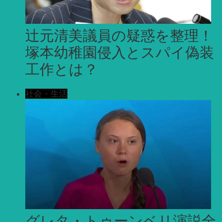
辻元清美議員の疑惑を整理！
塚本幼稚園侵入とスパイ偽装
工作とは？
社会・生活
グレタ・トゥーンベリ演説全