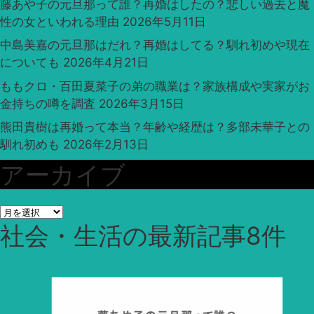
藤あや子の元旦那って誰？再婚はしたの？悲しい過去と魔
性の女といわれる理由
2026年5月11日
中島美嘉の元旦那はだれ？再婚はしてる？馴れ初めや現在
についても
2026年4月21日
ももクロ・百田夏菜子の弟の職業は？家族構成や実家がお
金持ちの噂を調査
2026年3月15日
熊田貴樹は再婚って本当？年齢や経歴は？多部未華子との
馴れ初めも
2026年2月13日
アーカイブ
ア
社会・生活
の最新記事8件
ー
カ
イ
ブ