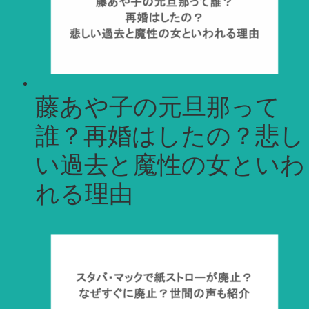
藤あや子の元旦那って
誰？再婚はしたの？悲し
い過去と魔性の女といわ
れる理由