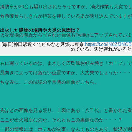
消防車が30台も駆り出されたそうですが、消火作業も大変で
救急隊員らしき方が担架を押している姿が映り込んでいますが
出火した建物の場所や火災の原因は？
火災現場の間近から写された画像もTwitterにアップされてい
[毎日]神田駅近くでビルなど延焼…東京
https://t.co/iN6Zf3NC
めている。逃げ遅れがいると
右に写っているのは、まさしく広島風お好み焼き「カープ」で
風向きによっては危ない位置ですが、大丈夫でしょうか・・・
ちなみに、この現場の平常時の画像がこちら。
先ほどの画像を見る限り、上図にある「八千代」と書かれた看
ここが出火場所なのか、それともこの裏側なのか・・・？
一部の情報には「ホテルが火事」なんてものもあり、状況が判