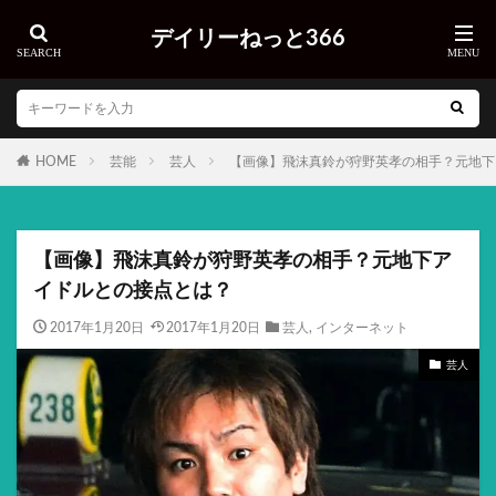
デイリーねっと366
HOME
芸能
芸人
【画像】飛沫真鈴が狩野英孝の相手？元地下
【画像】飛沫真鈴が狩野英孝の相手？元地下ア
イドルとの接点とは？
2017年1月20日
2017年1月20日
芸人
,
インターネット
芸人