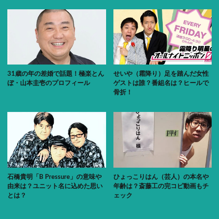
31歳の年の差婚で話題！極楽とん
せいや（霜降り）足を踏んだ女性
ぼ・山本圭壱のプロフィール
ゲストは誰？番組名は？ヒールで
骨折！
石橋貴明「B Pressure」の意味や
ひょっこりはん（芸人）の本名や
由来は？ユニット名に込めた思い
年齢は？斎藤工の完コピ動画もチ
とは？
ェック