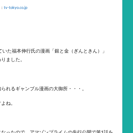
：
tv-tokyo.co.jp
れていた福本伸行氏の漫画「銀と金（ぎんときん）」
わりました。
知られるギャンブル漫画の大御所・・・。
すよね。
になったので、アマゾンプライムの先行公開で第1話を