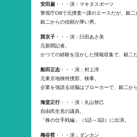
安田巌
・・・演：マキタスポーツ
警視庁OBで元捜査一課のエースだが、銀二
銀二からの信頼が厚い男。
巽京子
・・・演：臼田あさ美
元新聞記者。
かつての経験を活かした情報収集で、銀二
船田正志
・・・演：村上淳
元東京地検特捜部、検事。
企業を強請る頭脳はブローカーで、銀二か
海堂正行
・・・演：丸山智己
自由民生党の議員。
「株の仕手戦編」（1話～3話）に出演。
梅谷哲
・・・演：ダンカン