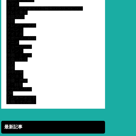
GLIM SPANKY
モデル
リオデジャネイロ五輪＆パラリンピック
テレビ番組
福袋2018
芸能
トレンド・文化
イベント
アイドル
スポーツ・競技
アニメ
ミュージック
タレント
映画・ドラマ
社会・生活
芸人
漫画
年中行事
ビジネス
俳優・声優
IT・科学
アナウンサー
CM
インターネット
人物（その他）
最新記事