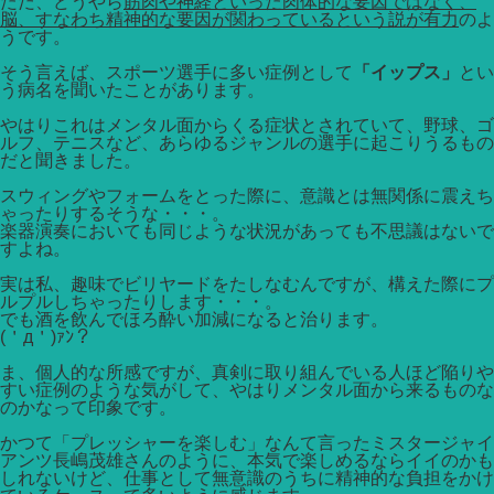
ただ、どうやら
筋肉や神経といった肉体的な要因ではなく、
脳、すなわち精神的な要因が関わっているという説が有力
のよ
うです。
そう言えば、スポーツ選手に多い症例として
「イップス」
とい
う病名を聞いたことがあります。
やはりこれはメンタル面からくる症状とされていて、野球、ゴ
ルフ、テニスなど、あらゆるジャンルの選手に起こりうるもの
だと聞きました。
スウィングやフォームをとった際に、意識とは無関係に震えち
ゃったりするそうな・・・。
楽器演奏においても同じような状況があっても不思議はないで
すよね。
実は私、趣味でビリヤードをたしなむんですが、構えた際にプ
ルプルしちゃったりします・・・。
でも酒を飲んでほろ酔い加減になると治ります。
(＇д＇)ｧﾝ？
ま、個人的な所感ですが、真剣に取り組んでいる人ほど陥りや
すい症例のような気がして、やはりメンタル面から来るものな
のかなって印象です。
かつて「プレッシャーを楽しむ」なんて言ったミスタージャイ
アンツ長嶋茂雄さんのように、本気で楽しめるならイイのかも
しれないけど、仕事として無意識のうちに精神的な負担をかけ