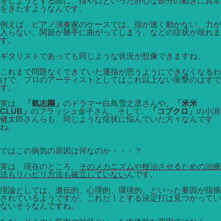
をしようとする際に、指や口といった肝心な部分の動きに異常
をきたすようなんです。
例えば、ピアノ演奏家のケースでは、指が速く動かない、力が
入らない、関節が勝手に曲がってしまう、などの症状が現れま
す。
ギタリストであっても同じような状況が想像できますね。
これまで問題なくできていた運指が思うようにできなくなるわ
けで、プロのアーティストとしてはこれ以上ない衝撃のはずで
す。
実は、
「氣志團」
のドラマー白鳥雪之丞さんや、
「米米
CLUB」
のフラッシュ金子さん、そして、
「コブクロ」
の小渕
健太郎さんらも、同じような症状に悩んでいた方々なんです
ね。
ではこの病気の原因は何なのか・・・？
実は、現在のところ、
そのメカニズムや根治させるための治療
法もリハビリ方法も確立していない
んです。
理論としては、遺伝的、心理的、環境的、といった要因が指摘
されているようですが、これだ！とする決定打は見つかってい
ないそうなんですね。