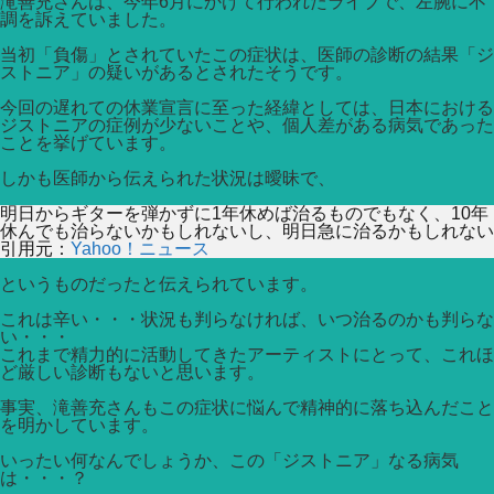
滝善充さんは、今年6月にかけて行われたライブで、左腕に不
調を訴えていました。
当初「負傷」とされていたこの症状は、医師の診断の結果「ジ
ストニア」の疑いがあるとされたそうです。
今回の遅れての休業宣言に至った経緯としては、日本における
ジストニアの症例が少ないことや、個人差がある病気であった
ことを挙げています。
しかも医師から伝えられた状況は曖昧で、
明日からギターを弾かずに1年休めば治るものでもなく、10年
休んでも治らないかもしれないし、明日急に治るかもしれない
引用元：
Yahoo！ニュース
というものだったと伝えられています。
これは辛い・・・状況も判らなければ、いつ治るのかも判らな
い・・・
これまで精力的に活動してきたアーティストにとって、これほ
ど厳しい診断もないと思います。
事実、滝善充さんもこの症状に悩んで精神的に落ち込んだこと
を明かしています。
いったい何なんでしょうか、この「ジストニア」なる病気
は・・・？