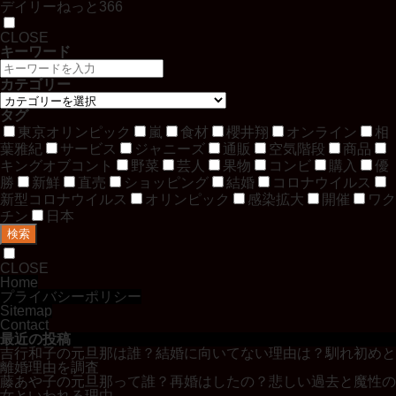
デイリーねっと366
CLOSE
キーワード
カテゴリー
タグ
東京オリンピック
嵐
食材
櫻井翔
オンライン
相
葉雅紀
サービス
ジャニーズ
通販
空気階段
商品
キングオブコント
野菜
芸人
果物
コンビ
購入
優
勝
新鮮
直売
ショッピング
結婚
コロナウイルス
新型コロナウイルス
オリンピック
感染拡大
開催
ワク
チン
日本
検索
CLOSE
Home
プライバシーポリシー
Sitemap
Contact
最近の投稿
吉行和子の元旦那は誰？結婚に向いてない理由は？馴れ初めと
離婚理由を調査
藤あや子の元旦那って誰？再婚はしたの？悲しい過去と魔性の
女といわれる理由