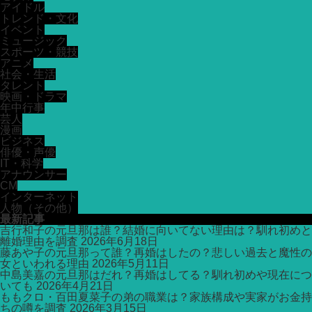
アイドル
トレンド・文化
イベント
ミュージック
スポーツ・競技
アニメ
社会・生活
タレント
映画・ドラマ
年中行事
芸人
漫画
ビジネス
俳優・声優
IT・科学
アナウンサー
CM
インターネット
人物（その他）
最新記事
吉行和子の元旦那は誰？結婚に向いてない理由は？馴れ初めと
離婚理由を調査
2026年6月18日
藤あや子の元旦那って誰？再婚はしたの？悲しい過去と魔性の
女といわれる理由
2026年5月11日
中島美嘉の元旦那はだれ？再婚はしてる？馴れ初めや現在につ
いても
2026年4月21日
ももクロ・百田夏菜子の弟の職業は？家族構成や実家がお金持
ちの噂を調査
2026年3月15日