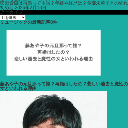
熊田貴樹は再婚って本当？年齢や経歴は？多部未華子との馴れ
初めも
2026年2月13日
アーカイブ
ア
ー
ミュージック
の最新記事8件
カ
イ
ブ
藤あや子の元旦那って誰？再婚はしたの？悲しい過去と魔性の
女といわれる理由