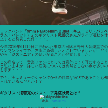
ロックバンド
「9mm Parabellum Bullet（キューミリ・パラベ
ラム・バレット）」
のギタリスト
滝善充
さんがライブ活動を休
止すると発表した件・・・。
今年2016年6月19日に行われた東京の日比谷野外大音楽堂での
ワンマンライブで、左腕に負傷したとされていましたが、どう
やら
「ジストニア」
の疑いがることが発覚
しました。
この病名って、音楽ファンにとっては意外によく耳にすること
と思いますが、詳しい症例については判然としない点が多いの
も事実・・・。
でも、実はミュージシャン泣かせの特異な病状であることも知
られているんだとか！？
ギタリスト滝善充のジストニア発症状況とは？
出典：
natalie.mu