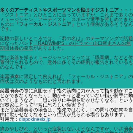
多くのアーティストやスポーツマンを悩ますジストニア・・・
「ジストニア」とひとことに言っていますが、これまで多くの
ミュージシャン、アーティスト、スポーツ選手を苦しめてきた
ものに
「フォーカル・ジストニア」
という症例があるそうなん
です。
記憶の新しいところでは、「君の名は」のテーマソングで話題
になったバンド
「RADWIMPS」のドラマー山口智史さんの無
期限休養の発表
がありました。
実は楽器を操るミュージシャンにとっては「職業病」などと位
置付けられるもので、意外に多くその症例が報告されているも
のなんです。
楽器演奏に限定して例えれば、「フォーカル・ジストニア」の
症状は次のようなものだと言われます。
楽器演奏の際に意図せず手指の筋肉に力が入って指を動かすこ
とができなくなったり、動かそうと思っていない指が勝手に動
いてしまうなど、「思い通りに手指を動かせなくなる」という
演奏家にとって非常に恐ろしい障害です。
また管楽器奏者の場合は、指先ではなく、口の周りの筋肉を自
由に動かせなくなるという症状が見られる場合もあります。
引用元：
dispokinesis.jp
痛みやしびれ、といった症状はないようなんですが、いざ演奏