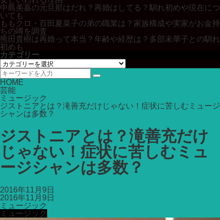
中島美嘉の元旦那はだれ？再婚はしてる？馴れ初めや現在につ
いても
ももクロ・百田夏菜子の弟の職業は？家族構成や実家がお金持
ちの噂を調査
熊田貴樹は再婚って本当？年齢や経歴は？多部未華子との馴れ
初めも
カテゴリー
カ
テ
ゴ
HOME
リ
芸能
ー
ミュージック
ジストニアとは？滝善充だけじゃない！症状に苦しむミュージ
シャンは多数？
ジストニアとは？滝善充だけ
じゃない！症状に苦しむミュ
ージシャンは多数？
2016年11月9日
2016年11月9日
ミュージック
ミュージック