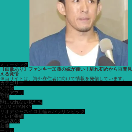
ミュージック
【画像あり】ファンキー加藤の嫁が偉い！馴れ初めから垣間見
える覚悟
※
当サイトは、海外在住者に向けて情報を発信しています。
カテゴリー
知恵袋
恋活アプリ
英語
獣になれない私たち
GLIM SPANKY
リオデジャネイロ五輪＆パラリンピック
テレビ番組
福袋2018
芸能
モデル