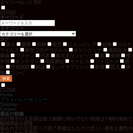
デイリーねっと366
CLOSE
キーワード
カテゴリー
タグ
購入
優勝
新鮮
直売
ショッピング
結婚
コロナ
ウイルス
新型コロナウイルス
オリンピック
感染拡大
開催
ワクチン
日本
東京オリンピック
嵐
食材
櫻
井翔
オンライン
相葉雅紀
サービス
ジャニーズ
通
販
空気階段
商品
キングオブコント
野菜
芸人
果
物
コンビ
検索
CLOSE
Home
プライバシーポリシー
Sitemap
Contact
最近の投稿
吉行和子の元旦那は誰？結婚に向いてない理由は？馴れ初めと
離婚理由を調査
藤あや子の元旦那って誰？再婚はしたの？悲しい過去と魔性の
女といわれる理由