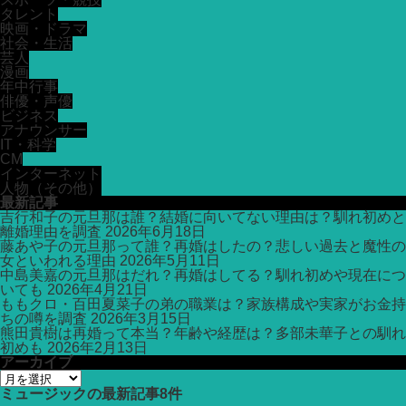
タレント
映画・ドラマ
社会・生活
芸人
漫画
年中行事
俳優・声優
ビジネス
アナウンサー
IT・科学
CM
インターネット
人物（その他）
最新記事
吉行和子の元旦那は誰？結婚に向いてない理由は？馴れ初めと
離婚理由を調査
2026年6月18日
藤あや子の元旦那って誰？再婚はしたの？悲しい過去と魔性の
女といわれる理由
2026年5月11日
中島美嘉の元旦那はだれ？再婚はしてる？馴れ初めや現在につ
いても
2026年4月21日
ももクロ・百田夏菜子の弟の職業は？家族構成や実家がお金持
ちの噂を調査
2026年3月15日
熊田貴樹は再婚って本当？年齢や経歴は？多部未華子との馴れ
初めも
2026年2月13日
アーカイブ
ア
ー
ミュージック
の最新記事8件
カ