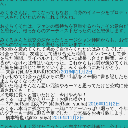
ん。
みくるさんは、亡くなってもなお、自身のイメージをプロデュ
ースされていたのかもしれませんね。
おそらくそれは、ファンの気持ちを尊重するからこその意向だ
と思われ、根っからのアーティストだったのだと想像します。
みくるさんと親交の深かったミュージシャン仲間からも、お悔
やみのツイートが多く寄せられています・・・。
俺の歌を褒めてくれて初めて自信をくれたのはみくるでした。
出会って8年。友達として語り合えた時間。メンバーとして夢
を見た時間。ライバルとしてお互いに成長し合えた時間。みく
るがいなければ俺はいなかった。これからもお前が褒めてくれ
た俺を俺は信じて生きていくよ。みくる本当にありがとう。
— 来夢 (@LiMEJUNKROCK)
2016年11月2日
何か初めて出会った頃からの思い出話をメモ帳に書き記したら
止まらなくなった??
聞いた時はそんなん悪い冗談やろー？と思ってたけど公式に発
表されてもーた。
メモ帳に長々と書いたけど、今はやめや！
みくる！はよ家かえりーよ！お疲れ様や！
— ???theRaid.由羽??? (@theRaid_yuuha)
2016年11月2日
みくる…本当に残念です。一緒にツアーいっぱい廻って、今年
のツアーも一緒に廻る予定でした。ご冥福をお祈り致します。
— 橋本裕也 (@rex_yuya)
2016年11月2日
これから大きく羽ばたこうという志半ばでの訃報に、心よりお