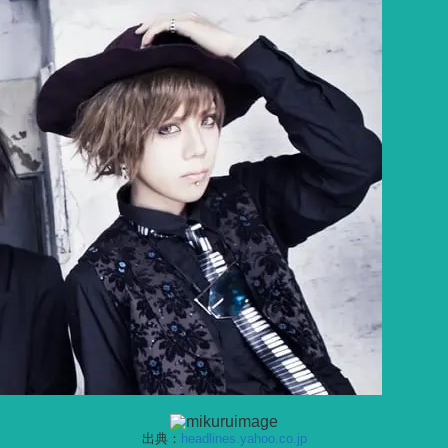
出典：
headlines.yahoo.co.jp