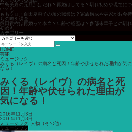
中島美嘉の元旦那はだれ？再婚はしてる？馴れ初めや現在につ
いても
ももクロ・百田夏菜子の弟の職業は？家族構成や実家がお金持
ちの噂を調査
熊田貴樹は再婚って本当？年齢や経歴は？多部未華子との馴れ
初めも
カテゴリー
カ
テ
ゴ
HOME
リ
芸能
ー
ミュージック
みくる（レイヴ）の病名と死因！年齢や伏せられた理由が気に
なる！
みくる（レイヴ）の病名と死
因！年齢や伏せられた理由が
気になる！
2016年11月3日
2016年11月3日
ミュージック
,
人物（その他）
ミュージック