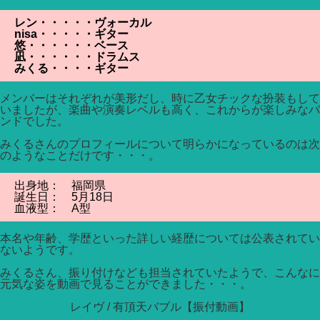
レン・・・・・ヴォーカル
nisa・・・・・ギター
悠・・・・・・ベース
凪・・・・・・ドラムス
みくる・・・・ギター
メンバーはそれぞれが美形だし、時に乙女チックな扮装もして
いましたが、楽曲や演奏レベルも高く、これからが楽しみなバ
ンドでした。
みくるさんのプロフィールについて明らかになっているのは次
のようなことだけです・・・。
出身地： 福岡県
誕生日： 5月18日
血液型： A型
本名や年齢、学歴といった詳しい経歴については公表されてい
ないようです。
みくるさん、振り付けなども担当されていたようで、こんなに
元気な姿を動画で見ることができました・・・。
レイヴ / 有頂天バブル【振付動画】