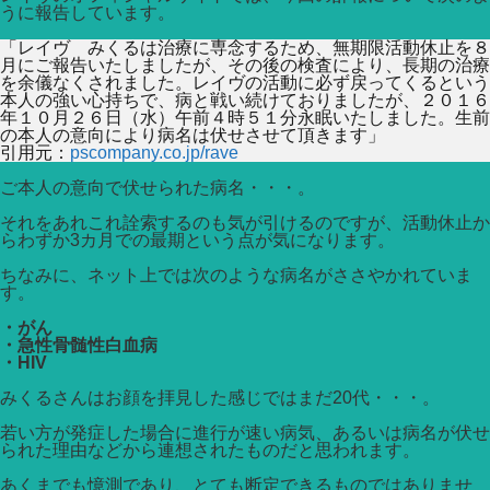
うに報告しています。
「レイヴ みくるは治療に専念するため、無期限活動休止を８
月にご報告いたしましたが、その後の検査により、長期の治療
を余儀なくされました。レイヴの活動に必ず戻ってくるという
本人の強い心持ちで、病と戦い続けておりましたが、２０１６
年１０月２６日（水）午前４時５１分永眠いたしました。生前
の本人の意向により病名は伏せさせて頂きます」
引用元：
pscompany.co.jp/rave
ご本人の意向で伏せられた病名・・・。
それをあれこれ詮索するのも気が引けるのですが、活動休止か
らわずか3カ月での最期という点が気になります。
ちなみに、ネット上では次のような病名がささやかれていま
す。
・がん
・急性骨髄性白血病
・HIV
みくるさんはお顔を拝見した感じではまだ20代・・・。
若い方が発症した場合に進行が速い病気、あるいは病名が伏せ
られた理由などから連想されたものだと思われます。
あくまでも憶測であり、とても断定できるものではありませ