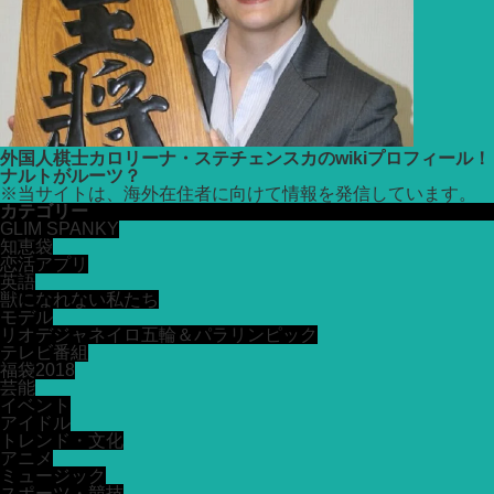
外国人棋士カロリーナ・ステチェンスカのwikiプロフィール！
ナルトがルーツ？
※
当サイトは、海外在住者に向けて情報を発信しています。
カテゴリー
GLIM SPANKY
知恵袋
恋活アプリ
英語
獣になれない私たち
モデル
リオデジャネイロ五輪＆パラリンピック
テレビ番組
福袋2018
芸能
イベント
アイドル
トレンド・文化
アニメ
ミュージック
スポーツ・競技