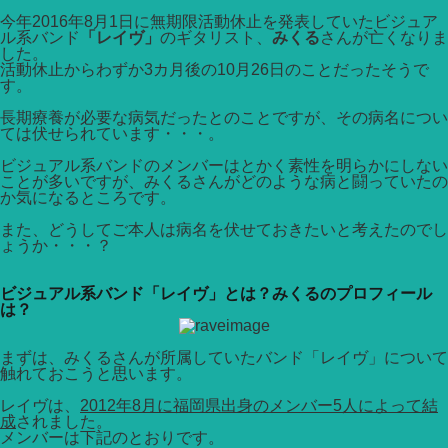
今年2016年8月1日に無期限活動休止を発表していたビジュア
ル系バンド
「レイヴ」
のギタリスト、
みくる
さんが亡くなりま
した。
活動休止からわずか3カ月後の10月26日のことだったそうで
す。
長期療養が必要な病気だったとのことですが、その病名につい
ては伏せられています・・・。
ビジュアル系バンドのメンバーはとかく素性を明らかにしない
ことが多いですが、みくるさんがどのような病と闘っていたの
か気になるところです。
また、どうしてご本人は病名を伏せておきたいと考えたのでし
ょうか・・・？
ビジュアル系バンド「レイヴ」とは？みくるのプロフィール
は？
まずは、みくるさんが所属していたバンド「レイヴ」について
触れておこうと思います。
レイヴは、
2012年8月に福岡県出身のメンバー5人によって結
成
されました。
メンバーは下記のとおりです。