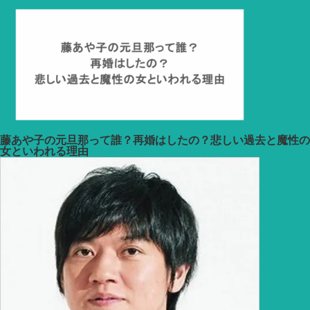
イ
ブ
藤あや子の元旦那って誰？再婚はしたの？悲しい過去と魔性の
女といわれる理由