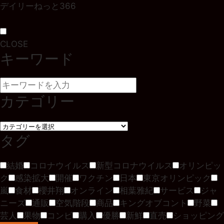
デイリーねっと366
CLOSE
キーワード
カテゴリー
タグ
結婚
コロナウイルス
新型コロナウイルス
オリンピッ
ク
感染拡大
開催
ワクチン
日本
東京オリンピック
嵐
食材
櫻井翔
オンライン
相葉雅紀
サービス
ジャ
ニーズ
通販
空気階段
商品
キングオブコント
野菜
芸人
果物
コンビ
購入
優勝
新鮮
直売
ショッピング