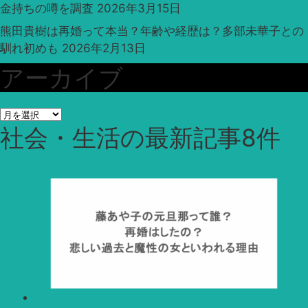
金持ちの噂を調査
2026年3月15日
熊田貴樹は再婚って本当？年齢や経歴は？多部未華子との
馴れ初めも
2026年2月13日
アーカイブ
ア
社会・生活
の最新記事8件
ー
カ
イ
ブ