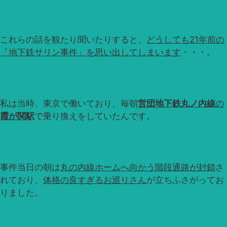
これらの話を観たり聞いたりすると、
どうしても21年前の
「地下鉄サリン事件」を思い出してしまいます
・・・。
私は当時、東京で働いており、毎朝
営団地下鉄丸ノ内線
の
霞が関駅
で乗り換えをしていたんです。
事件当日の朝は
丸の内線ホームへ向かう階段通路が封鎖
さ
れており、
体格の良すぎるお巡りさん
が立ちふさがってお
りました。