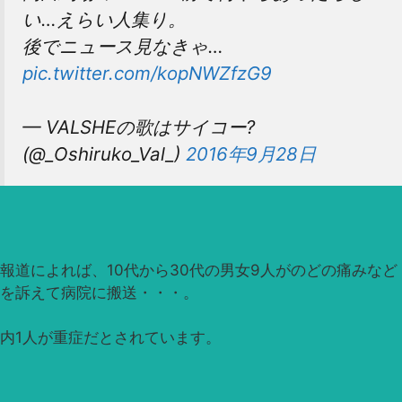
い…えらい人集り。
後でニュース見なきゃ…
pic.twitter.com/kopNWZfzG9
— VALSHEの歌はサイコー?
(@_Oshiruko_Val_)
2016年9月28日
報道によれば、10代から30代の男女9人がのどの痛みなど
を訴えて病院に搬送・・・。
内1人が重症だとされています。