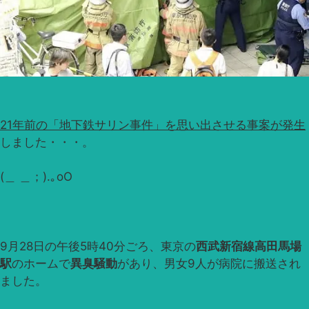
21年前の「地下鉄サリン事件」を思い出させる事案が発生
しました・・・。
(＿ ＿；).｡oO
9月28日の午後5時40分ごろ、東京の
西武新宿線高田馬場
駅
のホームで
異臭騒動
があり、男女9人が病院に搬送され
ました。