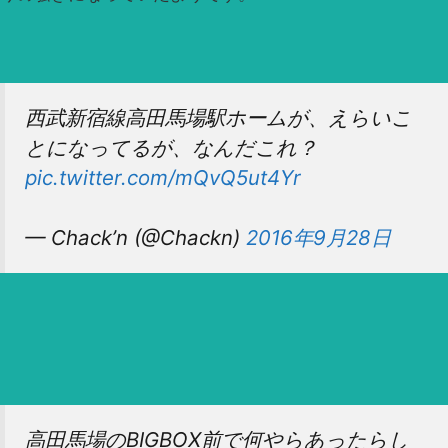
西武新宿線高田馬場駅ホームが、えらいこ
とになってるが、なんだこれ？
pic.twitter.com/mQvQ5ut4Yr
— Chack’n (@Chackn)
2016年9月28日
高田馬場のBIGBOX前で何やらあったらし