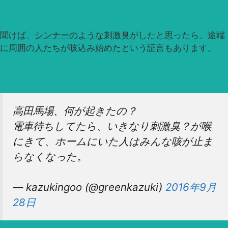
聞けば、
シンナーのような刺激臭
がしたと思ったら、途端
に周囲の人たちが咳込み始めたという証言もあります。
高田馬場、何が起きたの？
電車待ちしてたら、いきなり刺激臭？が喉
にきて、ホームにいた人はみんな咳が止ま
らなくなった。
— kazukingoo (@greenkazuki)
2016年9月
28日