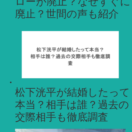
ローが廃止？なぜすぐに
廃止？世間の声も紹介
松下洸平が結婚したって
本当？相手は誰？過去の
交際相手も徹底調査