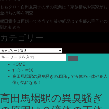
ももクロ・百田夏菜子の弟の職業は？家族構成や実家がお
金持ちの噂を調査
熊田貴樹は再婚って本当？年齢や経歴は？多部未華子との
馴れ初めも
カテゴリー
カ
テ
ゴ
HOME
リ
社会・生活
ー
高田馬場駅の異臭騒ぎの原因は？液体の正体や犯人
像が気になる！
高田馬場駅の異臭騒ぎ