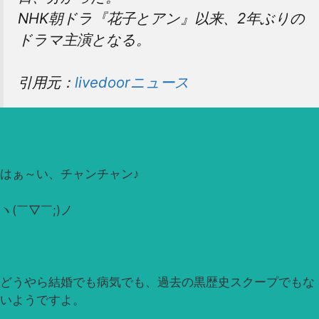
NHK朝ドラ『花子とアン』以来、2年ぶりの
ドラマ主演となる。
引用元：
livedoorニュース
はぁ～い、チャンチャン♪
ヽ(￣▽￣;)ノ
どうやら結婚でも病気でも、過去の黒歴史スクープでもな
いようですよ。