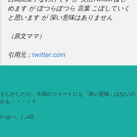
めます が ぽつらぽつら 言葉 こぼしていく
と思います が 深い意味はありません
（原文ママ）
引用元：
twitter.com
もしかしたら、今回のツイートにも「深い意味」はないの
かも・・・！？
(￢д￢。).｡oO