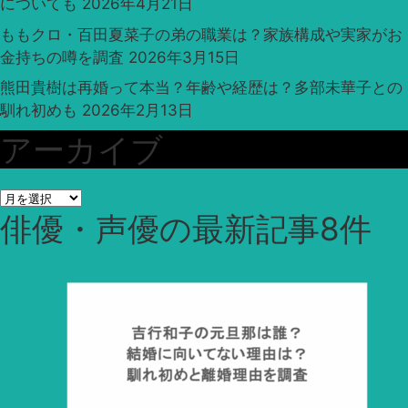
についても
2026年4月21日
ももクロ・百田夏菜子の弟の職業は？家族構成や実家がお
金持ちの噂を調査
2026年3月15日
熊田貴樹は再婚って本当？年齢や経歴は？多部未華子との
馴れ初めも
2026年2月13日
アーカイブ
ア
俳優・声優
の最新記事8件
ー
カ
イ
ブ