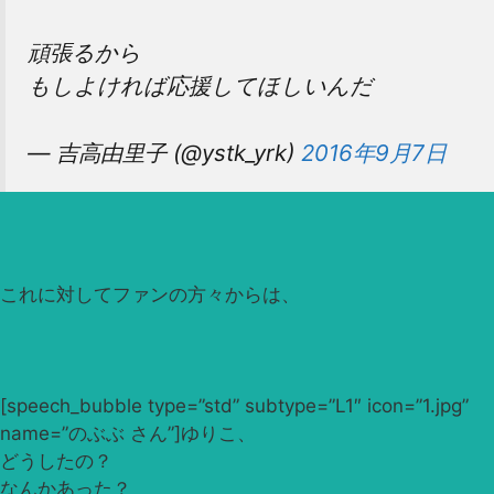
頑張るから
もしよければ応援してほしいんだ
— 吉高由里子 (@ystk_yrk)
2016年9月7日
これに対してファンの方々からは、
[speech_bubble type=”std” subtype=”L1″ icon=”1.jpg”
name=”のぶぶ さん”]ゆりこ、
どうしたの？
なんかあった？