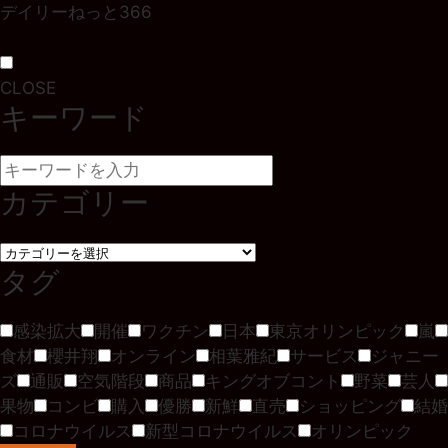
デイリーねっと366
CLOSE
キーワード
カテゴリー
タグ
感染拡大
開催
ワクチン
日本
東京オリンピック
嵐
食材
櫻井翔
オンライン
相葉雅紀
サービス
ジャニー
ズ
通販
空気階段
商品
キングオブコント
野菜
芸人
果物
コンビ
購入
優勝
新鮮
直売
ショッピング
結婚
コロナウイルス
新型コロナウイルス
オリンピック