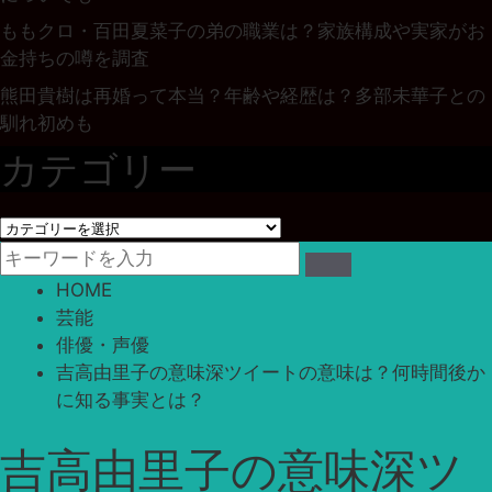
ももクロ・百田夏菜子の弟の職業は？家族構成や実家がお
金持ちの噂を調査
熊田貴樹は再婚って本当？年齢や経歴は？多部未華子との
馴れ初めも
カテゴリー
カ
テ
ゴ
HOME
リ
芸能
ー
俳優・声優
吉高由里子の意味深ツイートの意味は？何時間後か
に知る事実とは？
吉高由里子の意味深ツ