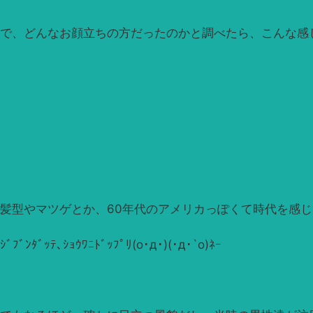
で、どんなお顔立ちの方だったのかと調べたら、こんな感
髪型やマツゲとか、60年代のアメリカっぽくて時代を感
ｼﾞﾌﾞﾝﾀﾞｯﾃ､ｼｮｳﾜﾆﾄﾞｯﾌﾟﾘ(ο･д･)(･д･`ο)ﾈｰ