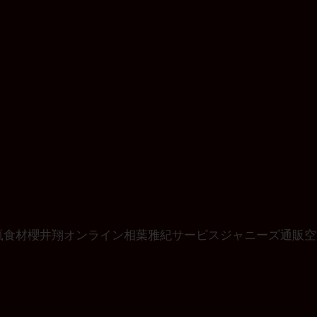
嵐
食材
櫻井翔
オンライン
相葉雅紀
サービス
ジャニーズ
通販
空