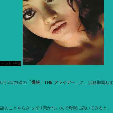
テレビ番組
6月3日放送の
「爆報！THE フライデー」
に、
活動期間わず
誰のことやらさっぱり閃かないんで母親に訊いてみると、