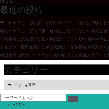
CLOSE
最近の投稿
吉行和子の元旦那は誰？結婚に向いてない理由は？馴れ初
藤あや子の元旦那って誰？再婚はしたの？悲しい過去と魔
中島美嘉の元旦那はだれ？再婚はしてる？馴れ初めや現在
ももクロ・百田夏菜子の弟の職業は？家族構成や実家がお
熊田貴樹は再婚って本当？年齢や経歴は？多部未華子との
カテゴリー
HOME