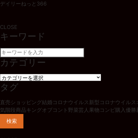
デイリーねっと366
CLOSE
キーワード
カテゴリー
タグ
直売
ショッピング
結婚
コロナウイルス
新型コロナウイルス
気階段
商品
キングオブコント
野菜
芸人
果物
コンビ
購入
優勝
検索