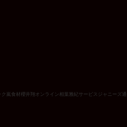
ック
嵐
食材
櫻井翔
オンライン
相葉雅紀
サービス
ジャニーズ
通