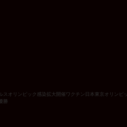
ルス
オリンピック
感染拡大
開催
ワクチン
日本
東京オリンピ
優勝