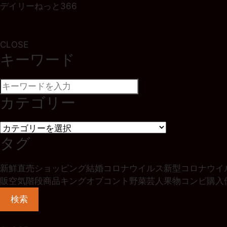
デイリーねっと366
CLOSE
キーワード
カテゴリー
タグ
新鮮
直売
ショッピング
結婚
コロナウイルス
新型コロナウイ
販
空気階段
商品
キングオブコント
野菜
芸人
果物
コンビ
購入
検索