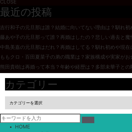
CLOSE
最近の投稿
吉行和子の元旦那は誰？結婚に向いてない理由は？馴れ初
藤あや子の元旦那って誰？再婚はしたの？悲しい過去と魔
中島美嘉の元旦那はだれ？再婚はしてる？馴れ初めや現在
ももクロ・百田夏菜子の弟の職業は？家族構成や実家がお
熊田貴樹は再婚って本当？年齢や経歴は？多部未華子との
カテゴリー
HOME