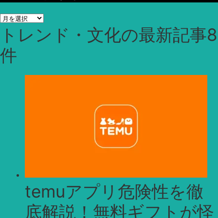
ア
トレンド・文化
の最新記事8
ー
カ
件
イ
ブ
temuアプリ危険性を徹
底解説！無料ギフトが怪