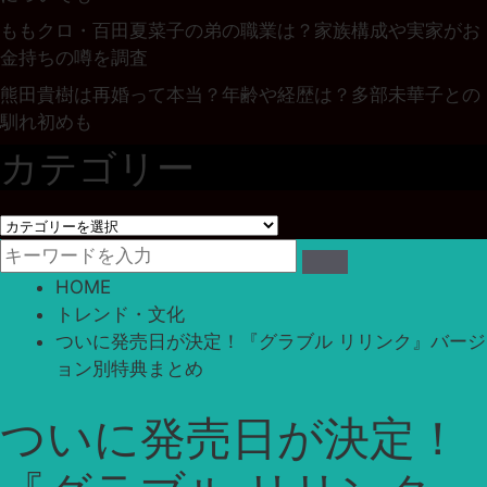
ももクロ・百田夏菜子の弟の職業は？家族構成や実家がお
金持ちの噂を調査
熊田貴樹は再婚って本当？年齢や経歴は？多部未華子との
馴れ初めも
カテゴリー
カ
テ
ゴ
HOME
リ
トレンド・文化
ー
ついに発売日が決定！『グラブル リリンク』バージ
ョン別特典まとめ
ついに発売日が決定！