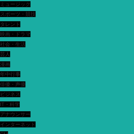
ミュージック
スポーツ・競技
タレント
映画・ドラマ
社会・生活
芸人
漫画
年中行事
俳優・声優
ビジネス
IT・科学
アナウンサー
インターネット