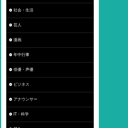
社会・生活
芸人
漫画
年中行事
俳優・声優
ビジネス
アナウンサー
IT・科学