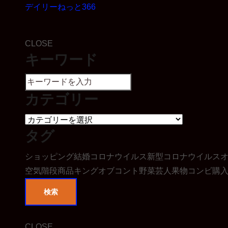
デイリーねっと366
CLOSE
キーワード
カテゴリー
タグ
ショッピング
結婚
コロナウイルス
新型コロナウイルス
空気階段
商品
キングオブコント
野菜
芸人
果物
コンビ
購
検索
CLOSE