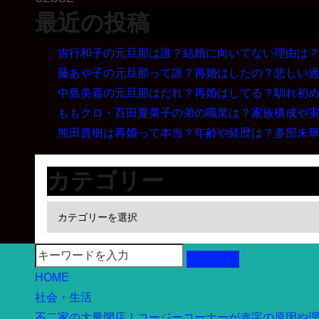
最近の投稿
吉行和子の元旦那は誰？結婚に向いてない理由は
藤あや子の元旦那って誰？再婚はしたの？悲しい
中島美嘉の元旦那はだれ？再婚はしてる？馴れ初
ももクロ・百田夏菜子の弟の職業は？家族構成や
熊田貴樹は再婚って本当？年齢や経歴は？多部未
カテゴリー
HOME
社会・生活
不二家の大量閉店！コージーコーナーが赤字の原因や