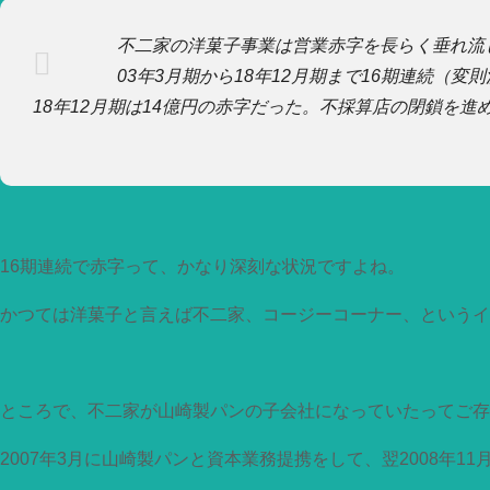
不二家の洋菓子事業は営業赤字を長らく垂れ流
03年3月期から18年12月期まで16期連続（変
18年12月期は14億円の赤字だった。不採算店の閉鎖を
16期連続で赤字って、かなり深刻な状況ですよね。
かつては洋菓子と言えば不二家、コージーコーナー、というイ
ところで、不二家が山崎製パンの子会社になっていたってご存
2007年3月に山崎製パンと資本業務提携をして、翌2008年