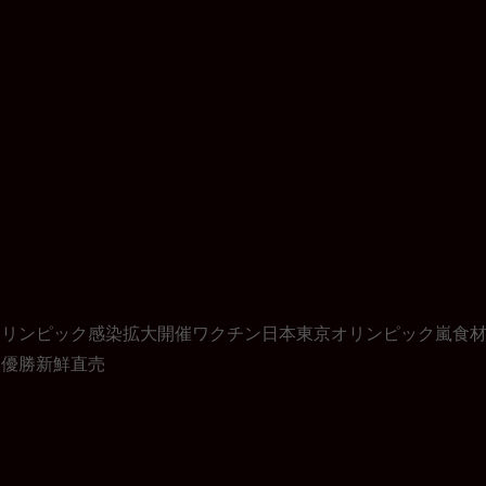
オリンピック
感染拡大
開催
ワクチン
日本
東京オリンピック
嵐
食
入
優勝
新鮮
直売