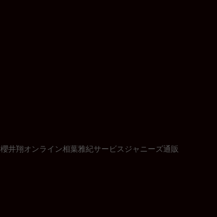
材
櫻井翔
オンライン
相葉雅紀
サービス
ジャニーズ
通販