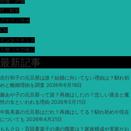
俳優・声優
IT・科学
アナウンサー
CM
インターネット
人物（その他）
最新記事
吉行和子の元旦那は誰？結婚に向いてない理由は？馴れ初
めと離婚理由を調査
2026年6月18日
藤あや子の元旦那って誰？再婚はしたの？悲しい過去と魔
性の女といわれる理由
2026年5月11日
中島美嘉の元旦那はだれ？再婚はしてる？馴れ初めや現在
についても
2026年4月21日
ももクロ・百田夏菜子の弟の職業は？家族構成や実家がお