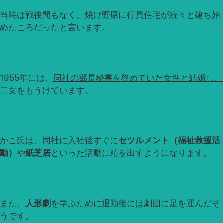
当時は戦後間もなく、焼け野原に行員住宅が続々と建ち始
めたころだったと言います。
1955年には、
同社の部長秘書を務めていた女性と結婚し、
二女をもうけています
。
かこ氏は、同社に入社後すぐに
セツルメント（福祉救援活
動）
や
紙芝居
といった活動に精を出すようになります。
また、
人形劇
を学ぶために退勤後には劇団に足を運んだそ
うです。