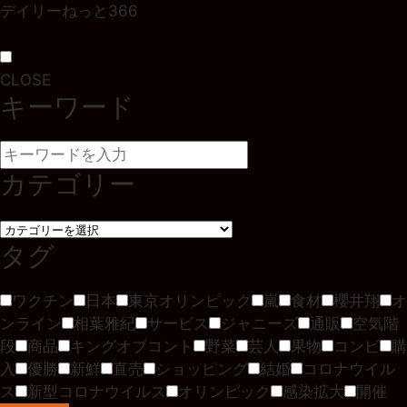
デイリーねっと366
CLOSE
キーワード
カテゴリー
タグ
ワクチン
日本
東京オリンピック
嵐
食材
櫻井翔
オ
ンライン
相葉雅紀
サービス
ジャニーズ
通販
空気階
段
商品
キングオブコント
野菜
芸人
果物
コンビ
購
入
優勝
新鮮
直売
ショッピング
結婚
コロナウイル
ス
新型コロナウイルス
オリンピック
感染拡大
開催