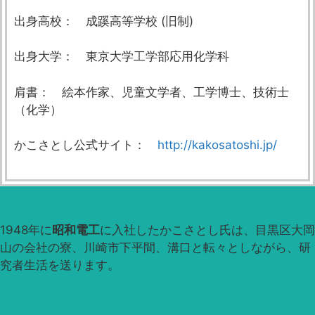
出身高校： 成蹊高等学校 (旧制)
出身大学： 東京大学工学部応用化学科
肩書： 絵本作家、児童文学者、工学博士、技術士
（化学）
かこさとし公式サイト：
http://kakosatoshi.jp/
1948年に
昭和電工
に入社したかこさとし氏は、目黒区大岡
山の会社の寮、川崎市下平間、溝口と転々としながら、研
究者生活を送ります。