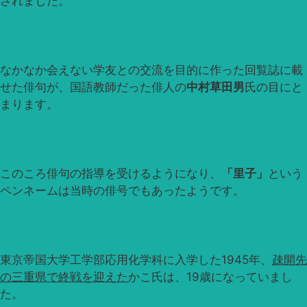
されました。
なかなか会えない学友との交流を目的に作った回覧誌に載
せた俳句が、国語教師だった俳人の
中村草田男
氏の目にと
まります。
このころ俳句の指導を受けるようになり、
「里子」
という
ペンネームは当時の俳号でもあったようです。
東京帝国大学工学部応用化学科に入学した1945年、
疎開先
の三重県で終戦を迎えた
かこ氏は、19歳になっていまし
た。