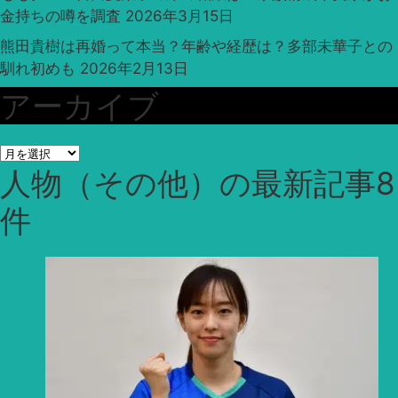
金持ちの噂を調査
2026年3月15日
熊田貴樹は再婚って本当？年齢や経歴は？多部未華子との
馴れ初めも
2026年2月13日
アーカイブ
ア
人物（その他）
の最新記事8
ー
カ
件
イ
ブ