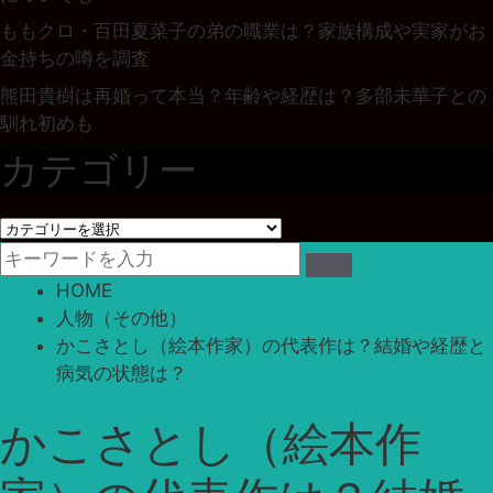
ももクロ・百田夏菜子の弟の職業は？家族構成や実家がお
金持ちの噂を調査
熊田貴樹は再婚って本当？年齢や経歴は？多部未華子との
馴れ初めも
カテゴリー
カ
テ
ゴ
HOME
リ
人物（その他）
ー
かこさとし（絵本作家）の代表作は？結婚や経歴と
病気の状態は？
かこさとし（絵本作