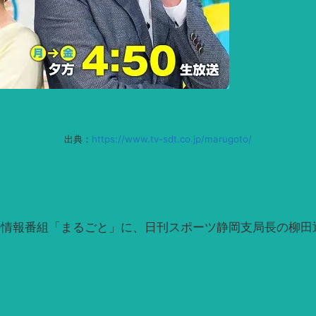
出典：
https://www.tv-sdt.co.jp/marugoto/
）の夕方の情報番組「まるごと」に、日刊スポーツ静岡支局長の柳