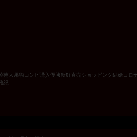
菜
芸人
果物
コンビ
購入
優勝
新鮮
直売
ショッピング
結婚
コロ
雅紀