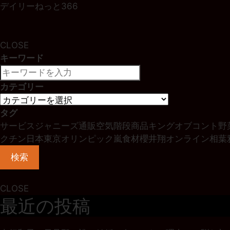
デイリーねっと366
CLOSE
キーワード
カテゴリー
タグ
サービス
ジャニーズ
通販
空気階段
商品
キングオブコント
野
クチン
日本
東京オリンピック
嵐
食材
櫻井翔
オンライン
相葉
検索
CLOSE
最近の投稿