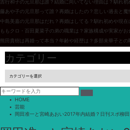
吉行和子の元旦那は誰？結婚に向いてない理由は？馴れ初
藤あや子の元旦那って誰？再婚はしたの？悲しい過去と魔
中島美嘉の元旦那はだれ？再婚はしてる？馴れ初めや現在
ももクロ・百田夏菜子の弟の職業は？家族構成や実家がお
熊田貴樹は再婚って本当？年齢や経歴は？多部未華子との
カテゴリー
HOME
芸能
岡田准一と宮崎あおい2017年内結婚？日刊スポ柳