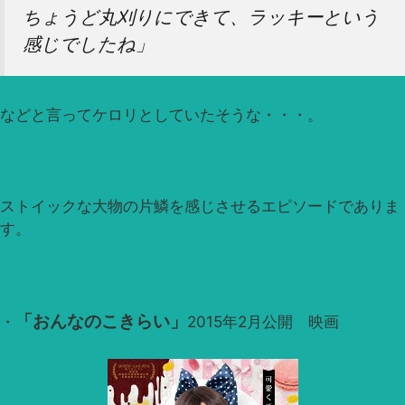
ちょうど丸刈りにできて、ラッキーという
感じでしたね」
などと言ってケロリとしていたそうな・・・。
ストイックな大物の片鱗を感じさせるエピソードでありま
す。
「おんなのこきらい」
・
2015年2月公開 映画