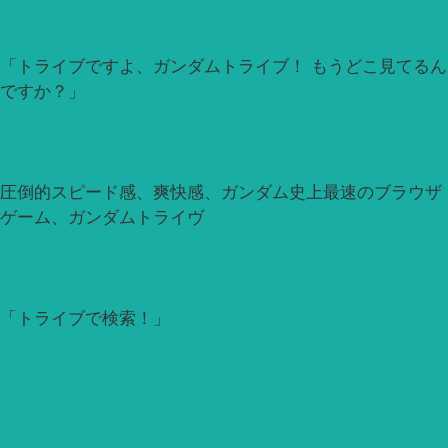
「トライブですよ、ガンダムトライブ！ もうどこ見てるん
ですか？」
圧倒的スピード感、爽快感、ガンダム史上最速のブラウザ
ゲーム、ガンダムトライヴ
「トライブで検索！」