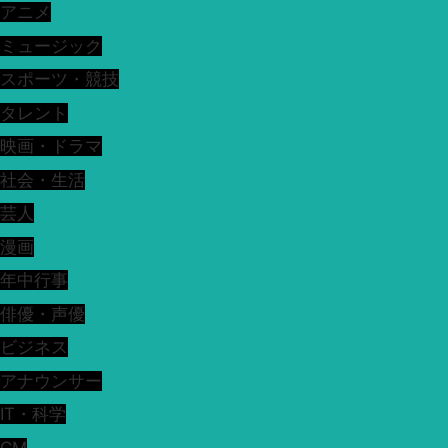
アニメ
ミュージック
スポーツ・競技
タレント
映画・ドラマ
社会・生活
芸人
漫画
年中行事
俳優・声優
ビジネス
アナウンサー
IT・科学
CM