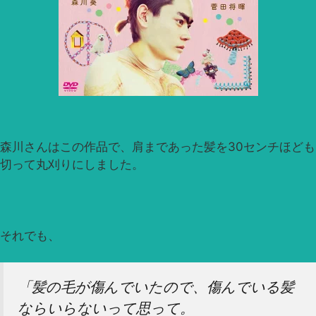
森川さんはこの作品で、肩まであった髪を30センチほども
切って丸刈りにしました。
それでも、
「髪の毛が傷んでいたので、傷んでいる髪
ならいらないって思って。