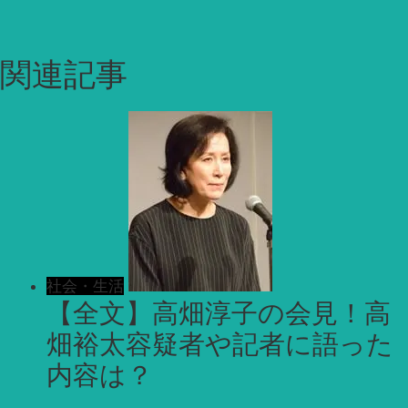
関連記事
社会・生活
【全文】高畑淳子の会見！高
畑裕太容疑者や記者に語った
内容は？