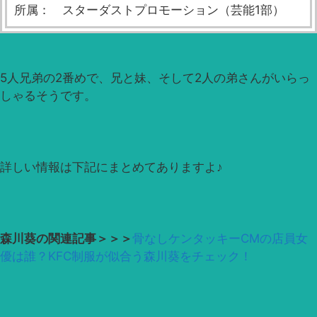
所属： スターダストプロモーション（芸能1部）
5人兄弟の2番めで、兄と妹、そして2人の弟さんがいらっ
しゃるそうです。
詳しい情報は下記にまとめてありますよ♪
森川葵の関連記事＞＞＞
骨なしケンタッキーCMの店員女
優は誰？KFC制服が似合う森川葵をチェック！