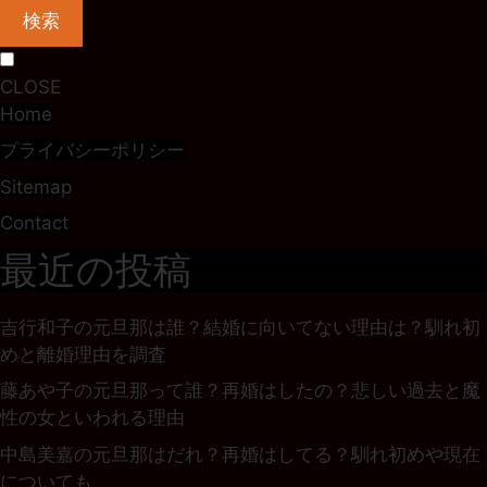
検索
CLOSE
Home
プライバシーポリシー
Sitemap
Contact
最近の投稿
吉行和子の元旦那は誰？結婚に向いてない理由は？馴れ初
めと離婚理由を調査
藤あや子の元旦那って誰？再婚はしたの？悲しい過去と魔
性の女といわれる理由
中島美嘉の元旦那はだれ？再婚はしてる？馴れ初めや現在
についても