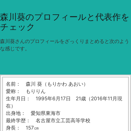
森川葵のプロフィールと代表作を
チェック
森川葵さんのプロフィールをざっくりまとめると次のよう
な感じです。
名前： 森川 葵（もりかわ あおい）
愛称： もりりん
生年月日： 1995年6月17日 21歳（2016年11月現
在）
出身地： 愛知県東海市
最終学歴： 名古屋市立工芸高等学校
身長： 157㎝