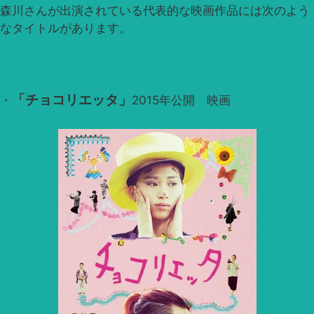
森川さんが出演されている代表的な映画作品には次のよう
なタイトルがあります。
「チョコリエッタ」
・
2015年公開 映画