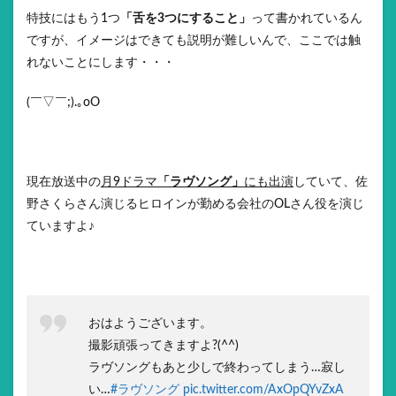
特技にはもう1つ
「舌を3つにすること」
って書かれているん
ですが、イメージはできても説明が難しいんで、ここでは触
れないことにします・・・
(￣▽￣;).｡oO
現在放送中の
月9ドラマ
「ラヴソング」
にも出演
していて、佐
野さくらさん演じるヒロインが勤める会社のOLさん役を演じ
ていますよ♪
おはようございます。
撮影頑張ってきますよ?(^^)
ラヴソングもあと少しで終わってしまう…寂し
い…
#ラヴソング
pic.twitter.com/AxOpQYvZxA