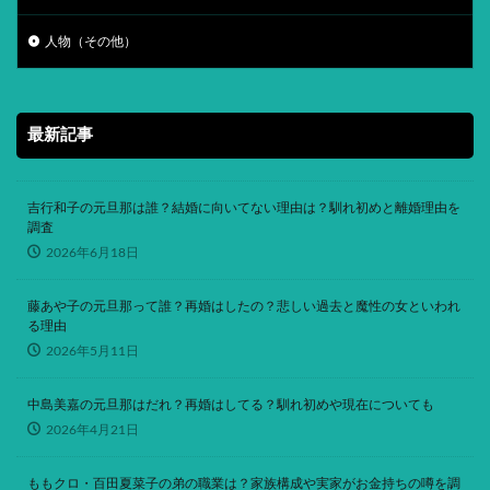
人物（その他）
最新記事
吉行和子の元旦那は誰？結婚に向いてない理由は？馴れ初めと離婚理由を
調査
2026年6月18日
藤あや子の元旦那って誰？再婚はしたの？悲しい過去と魔性の女といわれ
る理由
2026年5月11日
中島美嘉の元旦那はだれ？再婚はしてる？馴れ初めや現在についても
2026年4月21日
ももクロ・百田夏菜子の弟の職業は？家族構成や実家がお金持ちの噂を調