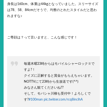
身長は160cm、体重は44kgとなっていました。スリーサイズ
は78、58、84cmだそうで、均整のとれたスタイルだと思わ
れますな♪
ご尊顔は？って言いますと、こんな感じです！
毎週木曜23時からはモバイルシャーロックⅡで
すよ?！
クイズに正解すると賞金がもらえちゃいます。
NOTTVにて23時から生放送です(^^)
みなさん観てくださいね??
そして、モバシャ川柳も受付中！よろしくで
す?
#100man
pic.twitter.com/rcq8incihA