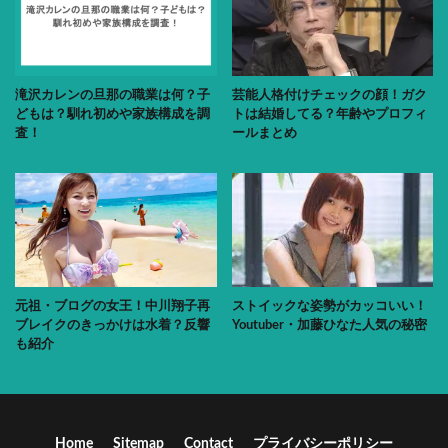
滝沢カレンの旦那の職業は何？子
芸能人格付けチェックの顔！ガク
どもは？馴れ初めや家族構成を調
トは結婚してる？年齢やプロフィ
査！
ールまとめ
元祖・ブログの女王！中川翔子再
ストイックな姿勢がカッコいい！
ブレイクのきっかけは水着？反響
Youtuber・加藤ひなた人気の秘密
も紹介
Home
Sitemap
Contact
プライバシーポリシー