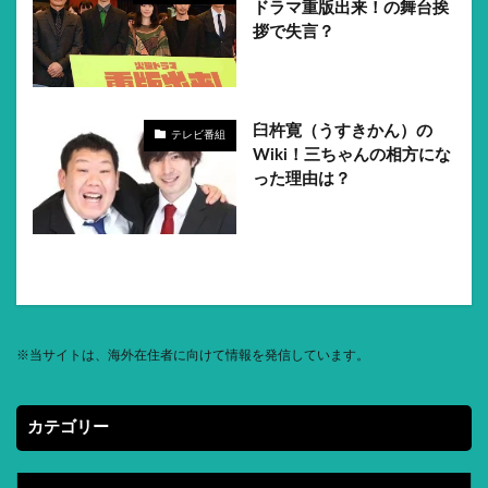
ドラマ重版出来！の舞台挨
拶で失言？
臼杵寛（うすきかん）の
テレビ番組
Wiki！三ちゃんの相方にな
った理由は？
※
当サイトは、海外在住者に向けて情報を発信しています。
カテゴリー