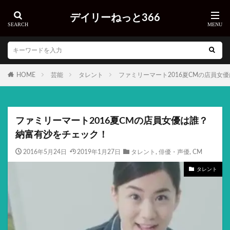
デイリーねっと366
HOME
芸能
タレント
ファミリーマート2016夏CMの店員女
ファミリーマート2016夏CMの店員女優は誰？
納富有沙をチェック！
2016年5月24日
2019年1月27日
タレント
,
俳優・声優
,
CM
タレント