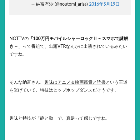
— 納富有沙 (@noutomi_arisa)
2016年5月19日
NOTTVの
「100万円モバイルシャーロックⅡ～スマホで謎解
き～」
って番組で、出題VTRなんかに出演されているみたい
ですね。
そんな納富さん、
趣味はアニメ＆映画鑑賞と読書
という王道
を挙げていて、
特技はヒップホップダンス
だそうです。
趣味と特技が「静と動」で、真逆って感じですね。