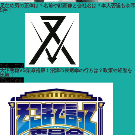
足なめ男の正体は？名前や顔画像と会社名は？本人否認も余罪
5件！
社会・生活
大沼明穂VS栗原裕康！沼津市長選挙の行方は？政策や経歴を
比較！
テレビ番組