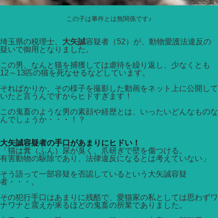
この子は事件とは無関係です♪
埼玉県の税理士、
大矢誠
容疑者（52）が、動物愛護法違反の
疑いで御用となりました。
この男、なんと猫を捕獲しては虐待を繰り返し、少なくとも
12～13匹の猫を死なせるなどしています。
そればかりか、その様子を撮影した動画をネット上に公開して
いたと言うんですからヒドすぎます！
この鬼畜のような男の素顔や経歴とは、いったいどんなものな
んでしょうか・・・！？
大矢誠容疑者の手口があまりにヒドい！
「猫は糞（ふん）尿が臭く、爪研ぎで壁を傷つける。
有害動物の駆除であり、法律違反になるとは考えていない」
そう語って一部容疑を否認しているという大矢誠容疑
者・・・。
その犯行手口はあまりに残酷で、愛猫家の私としては思わずワ
ナワナと震えが来るほどの鬼畜の所業でありました。