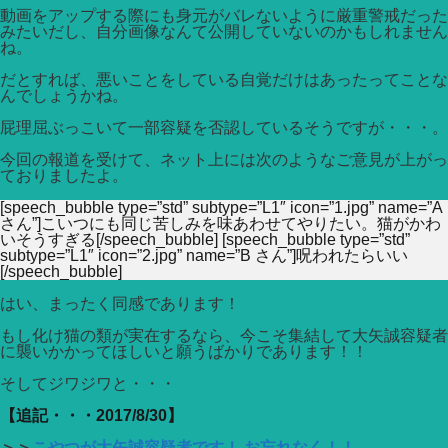
動画をアップする際にも身元がバレないように厳重警戒だった
みたいだし、自分画像なんて公開していないのかもしれません
ね。
だとすれば、悪いことをしている自覚だけはあったってことな
んでしょうかね。
屁理屈ぶっこいて一部容疑を否認しているそうですが・・・。
今回の報道を受けて、ネット上には次のようなご意見が上がっ
ておりましたよ。
[speech_bubble type=”std” subtype=”L1″ icon=”1.jpg” name=”A
さん”]こいつにも同じ苦しみを味あわせてやりたい。猫がかわ
いそうすぎる[/speech_bubble] [speech_bubble type=”std”
subtype=”L1″ icon=”2.jpg” name=”B さん”]呪われたらいい
[/speech_bubble]
はい、まったく同感であります！
もし化け猫の類が実在するなら、今こそ集結して大矢誠容疑者
に襲いかかってほしいと願うばかりであります！！
そしてジワジワと・・・
【追記・・・2017/8/30】
＞＞
こやつが大矢誠容疑者です！ お忘れなく！！