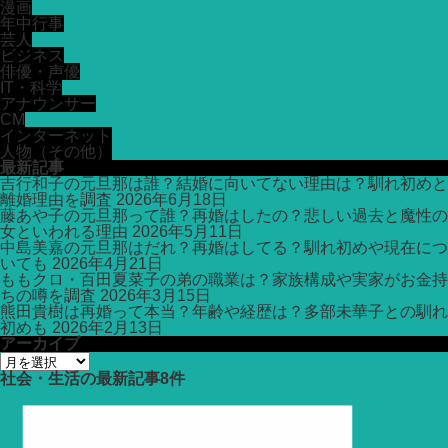
漫画
年中行事
芸人
ビジネス
俳優・声優
IT・科学
アナウンサー
CM
インターネット
人物（その他）
最新記事
吉行和子の元旦那は誰？結婚に向いてない理由は？馴れ初めと
離婚理由を調査
2026年6月18日
藤あや子の元旦那って誰？再婚はしたの？悲しい過去と魔性の
女といわれる理由
2026年5月11日
中島美嘉の元旦那はだれ？再婚はしてる？馴れ初めや現在につ
いても
2026年4月21日
ももクロ・百田夏菜子の弟の職業は？家族構成や実家がお金持
ちの噂を調査
2026年3月15日
熊田貴樹は再婚って本当？年齢や経歴は？多部未華子との馴れ
初めも
2026年2月13日
アーカイブ
ア
ー
社会・生活
の最新記事8件
カ
イ
ブ