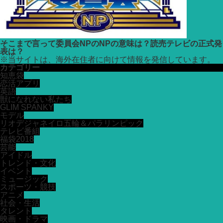
そこまで言って委員会NPのNPの意味は？読売テレビの正式発
表は？
※
当サイトは、海外在住者に向けて情報を発信しています。
カテゴリー
知恵袋
恋活アプリ
英語
獣になれない私たち
GLIM SPANKY
モデル
リオデジャネイロ五輪＆パラリンピック
テレビ番組
福袋2018
芸能
アイドル
トレンド・文化
イベント
ミュージック
スポーツ・競技
アニメ
社会・生活
タレント
映画・ドラマ