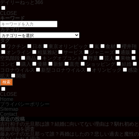
デイリーねっと366
CLOSE
キーワード
カテゴリー
タグ
ワクチン
日本
東京オリンピック
嵐
食材
櫻井翔
オンライン
相葉雅紀
サービス
ジャニーズ
通販
空気階段
商品
キングオブコント
野菜
芸人
果物
コンビ
購入
優勝
新鮮
直売
ショッピング
結婚
コロナウイルス
新型コロナウイルス
オリンピック
感染
拡大
開催
検索
CLOSE
Home
プライバシーポリシー
Sitemap
Contact
最近の投稿
吉行和子の元旦那は誰？結婚に向いてない理由は？馴れ初めと
離婚理由を調査
藤あや子の元旦那って誰？再婚はしたの？悲しい過去と魔性の
女といわれる理由