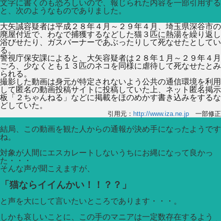
文字に書くのも恐ろしいので、報じられた内容を一部引用する
と、次のようなものでありました。
大矢誠容疑者は平成２８年４月～２９年４月、埼玉県深谷市の
廃屋付近で、わなで捕獲するなどした猫３匹に熱湯を繰り返し
浴びせたり、ガスバーナーであぶったりして死なせたとしてい
る。
警視庁保安課によると、大矢容疑者は２８年１月～２９年４月
ごろ、少なくとも１３匹のネコを同様に虐待して死なせたとみ
られる。
撮影した動画は身元が特定されないよう公共の通信環境を利用
して匿名の動画投稿サイトに投稿していた上、ネット匿名掲示
板「２ちゃんねる」などに掲載をほのめかす書き込みをするな
どしていた。
引用元：
http://www.iza.ne.jp
一部修正
結局、この動画を観た人からの通報が決め手になったようです
ね。
対象が人間にエスカレートしないうちにお縄になって良かっ
た・・・
そんな声が聞こえますが、
「猫ならイイんかい！！？？」
と声を大にして言いたいところであります・・・。
しかも哀しいことに、この手のマニアは一定数存在するよう