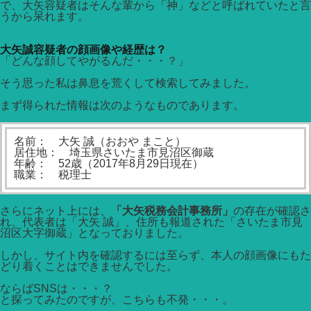
で、大矢容疑者はそんな輩から「神」などと呼ばれていたと言
うから呆れます。
大矢誠容疑者の顔画像や経歴は？
「どんな顔してやがるんだ・・・？」
そう思った私は鼻息を荒くして検索してみました。
まず得られた情報は次のようなものであります。
名前： 大矢 誠（おおや まこと）
居住地： 埼玉県さいたま市見沼区御蔵
年齢： 52歳（2017年8月29日現在）
職業： 税理士
さらにネット上には、
「大矢税務会計事務所」
の存在が確認さ
れ、代表者は「大矢 誠」、住所も報道された「さいたま市見
沼区大字御蔵」となっておりました。
しかし、サイト内を確認するには至らず、本人の顔画像にもた
どり着くことはできませんでした。
ならばSNSは・・・？
と探ってみたのですが、こちらも不発・・・。