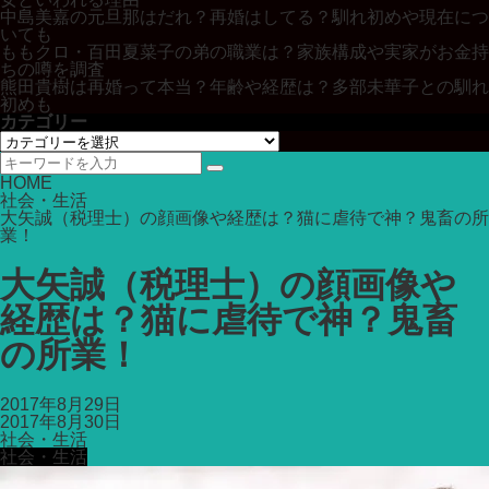
中島美嘉の元旦那はだれ？再婚はしてる？馴れ初めや現在につ
いても
ももクロ・百田夏菜子の弟の職業は？家族構成や実家がお金持
ちの噂を調査
熊田貴樹は再婚って本当？年齢や経歴は？多部未華子との馴れ
初めも
カテゴリー
カ
テ
ゴ
HOME
リ
社会・生活
ー
大矢誠（税理士）の顔画像や経歴は？猫に虐待で神？鬼畜の所
業！
大矢誠（税理士）の顔画像や
経歴は？猫に虐待で神？鬼畜
の所業！
2017年8月29日
2017年8月30日
社会・生活
社会・生活