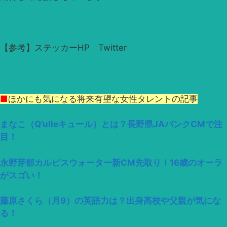
【参考】ステッカーHP Twitter
■
ほかにも気になる将来有望な女性タレントの記事
まなこ（Q’ulleキュール）とは？長野県JAバンクCMで注
目！
永野芽郁カルピスウォーター新CM先取り！16歳のオーラ
がスゴい！
藤原さくら（月9）の英語力は？出身高校や父親が気にな
る！