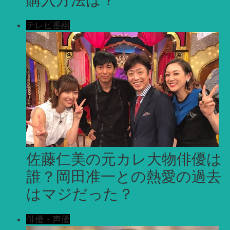
テレビ番組
佐藤仁美の元カレ大物俳優は
誰？岡田准一との熱愛の過去
はマジだった？
俳優・声優