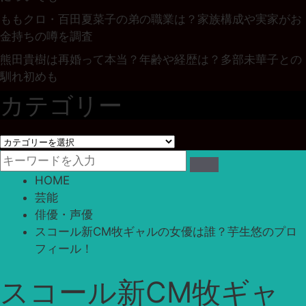
ももクロ・百田夏菜子の弟の職業は？家族構成や実家がお
金持ちの噂を調査
熊田貴樹は再婚って本当？年齢や経歴は？多部未華子との
馴れ初めも
カテゴリー
カ
テ
ゴ
HOME
リ
芸能
ー
俳優・声優
スコール新CM牧ギャルの女優は誰？芋生悠のプロ
フィール！
スコール新CM牧ギャ