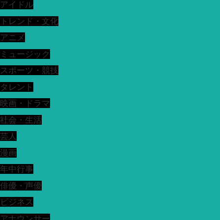
アイドル
トレンド・文化
アニメ
ミュージック
スポーツ・競技
タレント
映画・ドラマ
社会・生活
芸人
漫画
年中行事
俳優・声優
ビジネス
アナウンサー