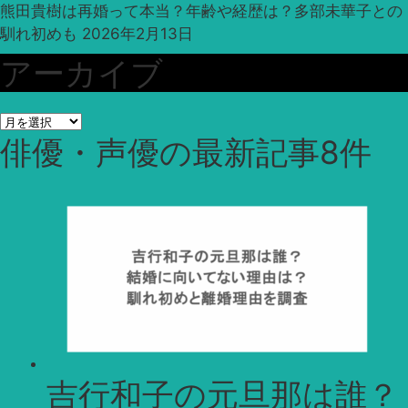
熊田貴樹は再婚って本当？年齢や経歴は？多部未華子との
馴れ初めも
2026年2月13日
アーカイブ
ア
俳優・声優
の最新記事8件
ー
カ
イ
ブ
吉行和子の元旦那は誰？