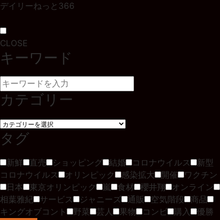
デイリーねっと366
CLOSE
キーワード
カテゴリー
タグ
新鮮
直売
ショッピング
結婚
コロナウイルス
新型
コロナウイルス
オリンピック
感染拡大
開催
ワクチン
日本
東京オリンピック
嵐
食材
櫻井翔
オンライン
相葉雅紀
サービス
ジャニーズ
通販
空気階段
商品
キングオブコント
野菜
芸人
果物
コンビ
購入
優勝