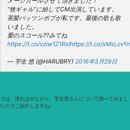
メージガールさせて頂きました！
“牧ギャル”に紛してCM出演しています。
茶髪パッツンボブが私です。最後の歌も歌
いました。
愛のスコール??みてね
https://t.co/xziw1Z1RxI
https://t.co/xMsLcvY
— 芋生 悠 (@HARUBRY)
2016年3月29日
では、遅ればせながら、芋生悠さんについて調べてみまし
たのでご紹介しますね♪