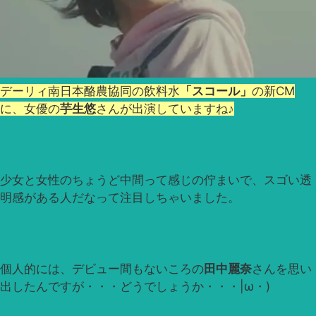
デーリィ南日本酪農協同の飲料水
「スコール」
の新CM
に、女優の
芋生悠
さんが出演していますね♪
少女と女性のちょうど中間って感じの佇まいで、スゴい透
明感がある人だなって注目しちゃいました。
個人的には、デビュー間もないころの
田中麗奈
さんを思い
出したんですが・・・どうでしょうか・・・|ω・)