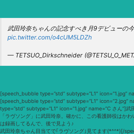
武田玲奈ちゃんの記念すべき月9デビューの今
pic.twitter.com/o4cUM5LDZh
— TETSUO_Dirkschneider (@TETSU_O_ME
[speech_bubble type=”std” subtype=”L1″ 
[speech_bubble type=”std” subtype=”L1″ ico
type=”std” subtype=”L1″ icon=”1.jpg” name=”C さん”
「ラヴソング」に武田玲奈。確かに、この看護師役はかわいいな。[/speech_b
は録画してるんで、後で見よう♪
武田玲奈ちゃん目当てで｢ラヴソング｣見てます(*^^*)[/speech