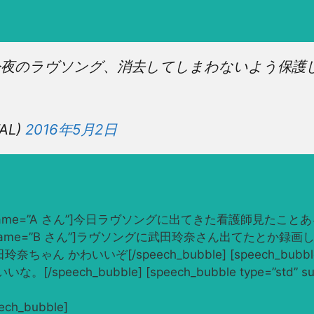
夜のラヴソング、消去してしまわないよう保護しま
TAL)
2016年5月2日
icon=”1.jpg” name=”A さん”]今日ラヴソングに出てきた看護師
n=”2.jpg” name=”B さん”]ラヴソングに武田玲奈さん出てたとか録画しと
]武田玲奈ちゃん かわいいぞ[/speech_bubble] [speech_bubble ty
ubble] [speech_bubble type=”std” subtype
_bubble]