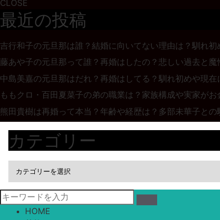
CLOSE
最近の投稿
吉行和子の元旦那は誰？結婚に向いてない理由は？馴れ初
藤あや子の元旦那って誰？再婚はしたの？悲しい過去と魔
中島美嘉の元旦那はだれ？再婚はしてる？馴れ初めや現在
ももクロ・百田夏菜子の弟の職業は？家族構成や実家がお
熊田貴樹は再婚って本当？年齢や経歴は？多部未華子との
カテゴリー
HOME