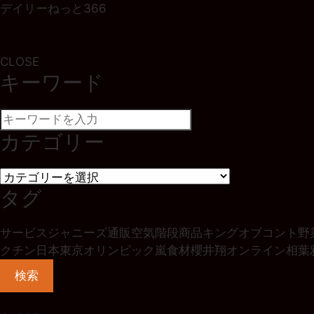
デイリーねっと366
CLOSE
キーワード
カテゴリー
タグ
サービス
ジャニーズ
通販
空気階段
商品
キングオブコント
野
クチン
日本
東京オリンピック
嵐
食材
櫻井翔
オンライン
相葉
検索