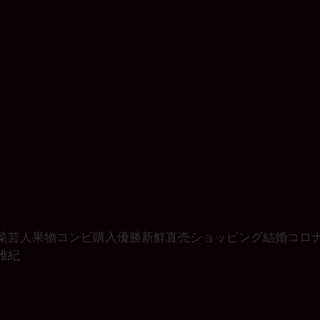
菜
芸人
果物
コンビ
購入
優勝
新鮮
直売
ショッピング
結婚
コロ
雅紀