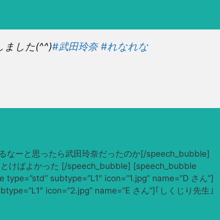
した(^^)
#武田玲奈
#れなれな
見たことあるなーと思ったら武田玲奈だったのか[/speech_bubble]
けばよかった [/speech_bubble] [speech_bubble
pe=”std” subtype=”L1″ icon=”1.jpg” name=”D さん”]
=”L1″ icon=”2.jpg” name=”E さん”]｢しくじり先生｣