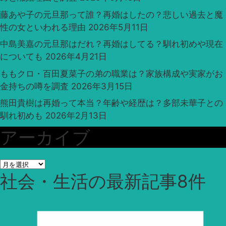
藤あや子の元旦那って誰？再婚はしたの？悲しい過去と魔
性の女といわれる理由
2026年5月11日
中島美嘉の元旦那はだれ？再婚はしてる？馴れ初めや現在
についても
2026年4月21日
ももクロ・百田夏菜子の弟の職業は？家族構成や実家がお
金持ちの噂を調査
2026年3月15日
熊田貴樹は再婚って本当？年齢や経歴は？多部未華子との
馴れ初めも
2026年2月13日
アーカイブ
ア
社会・生活
の最新記事8件
ー
カ
イ
ブ