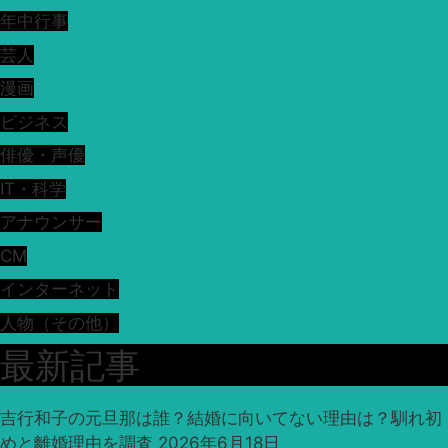
年中行事
芸人
漫画
ビジネス
俳優・声優
IT・科学
アナウンサー
CM
インターネット
人物（その他）
最新記事
吉行和子の元旦那は誰？結婚に向いてない理由は？馴れ初
めと離婚理由を調査
2026年6月18日