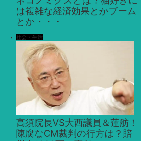
ネコノミクスとは？猫好きに
は複雑な経済効果とかブーム
とか・・・
社会・生活
高須院長VS大西議員＆蓮舫！
陳腐なCM裁判の行方は？賠