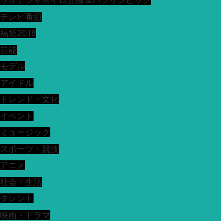
リオデジャネイロ五輪＆パラリンピック
テレビ番組
福袋2018
芸能
モデル
アイドル
トレンド・文化
イベント
ミュージック
スポーツ・競技
アニメ
社会・生活
タレント
映画・ドラマ