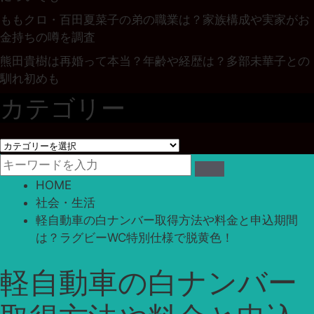
ももクロ・百田夏菜子の弟の職業は？家族構成や実家がお
金持ちの噂を調査
熊田貴樹は再婚って本当？年齢や経歴は？多部未華子との
馴れ初めも
カテゴリー
カ
テ
ゴ
HOME
リ
社会・生活
ー
軽自動車の白ナンバー取得方法や料金と申込期間
は？ラグビーWC特別仕様で脱黄色！
軽自動車の白ナンバー