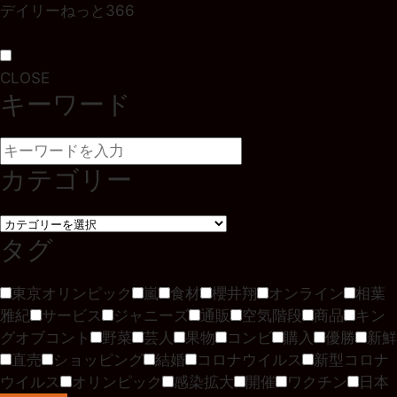
デイリーねっと366
CLOSE
キーワード
カテゴリー
タグ
東京オリンピック
嵐
食材
櫻井翔
オンライン
相葉
雅紀
サービス
ジャニーズ
通販
空気階段
商品
キン
グオブコント
野菜
芸人
果物
コンビ
購入
優勝
新鮮
直売
ショッピング
結婚
コロナウイルス
新型コロナ
ウイルス
オリンピック
感染拡大
開催
ワクチン
日本