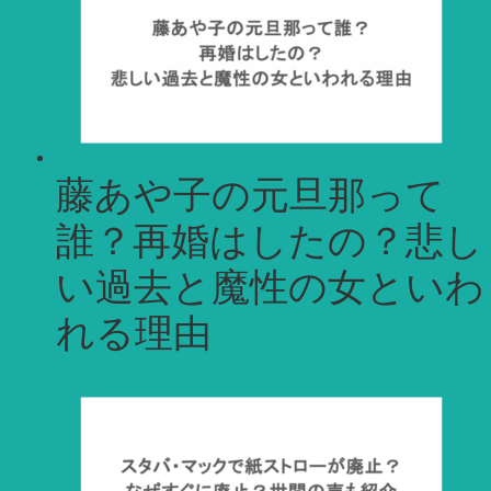
藤あや子の元旦那って
誰？再婚はしたの？悲し
い過去と魔性の女といわ
れる理由