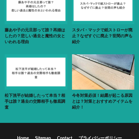
藤あや子の元旦那って誰？再婚は
スタバ・マックで紙ストローが廃
したの？悲しい過去と魔性の女と
止？なぜすぐに廃止？世間の声も
いわれる理由
紹介
松下洸平が結婚したって本当？相
今冬対策必須！結露が起こる原因
手は誰？過去の交際相手も徹底調
とは？対策とおすすめアイテムを
査
紹介！
Home
Sitemap
Contact
プライバシーポリシー