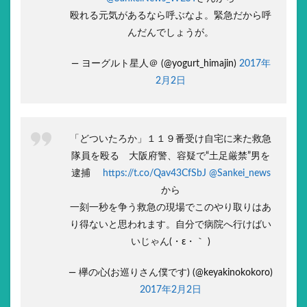
殴れる元気があるなら呼ぶなよ。緊急だから呼
んだんでしょうが。
— ヨーグルト星人＠ (@yogurt_himajin)
2017年
2月2日
「どついたろか」１１９番受け自宅に来た救急
隊員を殴る 大阪府警、容疑で“土足厳禁”男を
逮捕
https://t.co/Qav43CfSbJ
@Sankei_news
から
一刻一秒を争う救急の現場でこのやり取りはあ
り得ないと思われます。自分で病院へ行けばい
いじゃん(・ε・｀ )
— 欅の心(お巡りさん僕です) (@keyakinokokoro)
2017年2月2日