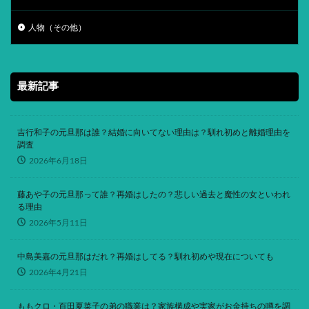
人物（その他）
最新記事
吉行和子の元旦那は誰？結婚に向いてない理由は？馴れ初めと離婚理由を
調査
2026年6月18日
藤あや子の元旦那って誰？再婚はしたの？悲しい過去と魔性の女といわれ
る理由
2026年5月11日
中島美嘉の元旦那はだれ？再婚はしてる？馴れ初めや現在についても
2026年4月21日
ももクロ・百田夏菜子の弟の職業は？家族構成や実家がお金持ちの噂を調