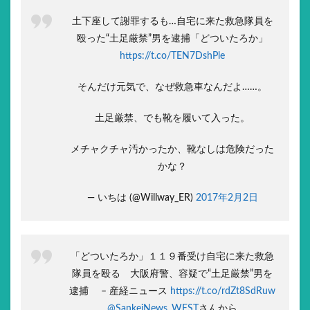
土下座して謝罪するも…自宅に来た救急隊員を
殴った“土足厳禁”男を逮捕「どついたろか」
https://t.co/TEN7DshPle
そんだけ元気で、なぜ救急車なんだよ……。
土足厳禁、でも靴を履いて入った。
メチャクチャ汚かったか、靴なしは危険だった
かな？
— いちは (@Willway_ER)
2017年2月2日
「どついたろか」１１９番受け自宅に来た救急
隊員を殴る 大阪府警、容疑で“土足厳禁”男を
逮捕 – 産経ニュース
https://t.co/rdZt8SdRuw
@SankeiNews_WEST
さんから