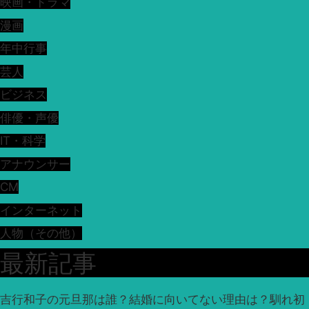
映画・ドラマ
漫画
年中行事
芸人
ビジネス
俳優・声優
IT・科学
アナウンサー
CM
インターネット
人物（その他）
最新記事
吉行和子の元旦那は誰？結婚に向いてない理由は？馴れ初