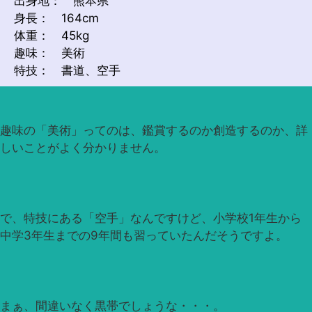
出身地： 熊本県
身長： 164cm
体重： 45kg
趣味： 美術
特技： 書道、空手
趣味の「美術」ってのは、鑑賞するのか創造するのか、詳
しいことがよく分かりません。
で、特技にある「空手」なんですけど、小学校1年生から
中学3年生までの9年間も習っていたんだそうですよ。
まぁ、間違いなく黒帯でしょうな・・・。