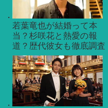
若葉竜也が結婚って本
当？杉咲花と熱愛の報
道？歴代彼女も徹底調査