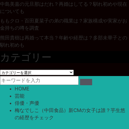
中島美嘉の元旦那はだれ？再婚はしてる？馴れ初めや現在
についても
ももクロ・百田夏菜子の弟の職業は？家族構成や実家がお
金持ちの噂を調査
熊田貴樹は再婚って本当？年齢や経歴は？多部未華子との
馴れ初めも
カテゴリー
カ
テ
ゴ
HOME
リ
芸能
ー
俳優・声優
梅なでしこ（中田食品）新CMの女子は誰？芋生悠
の経歴をチェック