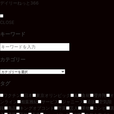
デイリーねっと366
CLOSE
キーワード
カテゴリー
タグ
ワクチン
日本
東京オリンピック
嵐
食材
櫻井翔
オ
ンライン
相葉雅紀
サービス
ジャニーズ
通販
空気階
段
商品
キングオブコント
野菜
芸人
果物
コンビ
購