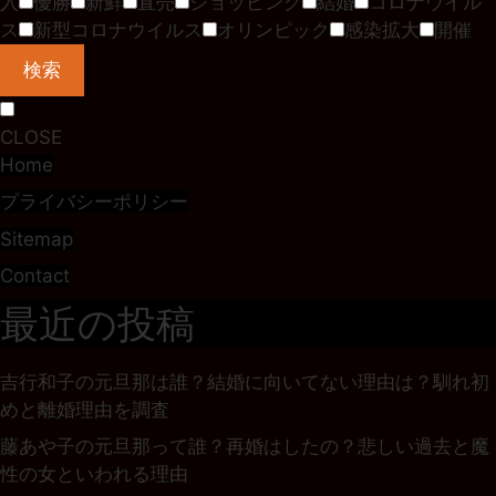
入
優勝
新鮮
直売
ショッピング
結婚
コロナウイル
ス
新型コロナウイルス
オリンピック
感染拡大
開催
検索
CLOSE
Home
プライバシーポリシー
Sitemap
Contact
最近の投稿
吉行和子の元旦那は誰？結婚に向いてない理由は？馴れ初
めと離婚理由を調査
藤あや子の元旦那って誰？再婚はしたの？悲しい過去と魔
性の女といわれる理由