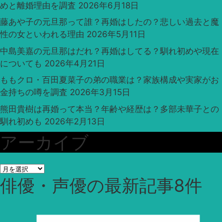
めと離婚理由を調査
2026年6月18日
藤あや子の元旦那って誰？再婚はしたの？悲しい過去と魔
性の女といわれる理由
2026年5月11日
中島美嘉の元旦那はだれ？再婚はしてる？馴れ初めや現在
についても
2026年4月21日
ももクロ・百田夏菜子の弟の職業は？家族構成や実家がお
金持ちの噂を調査
2026年3月15日
熊田貴樹は再婚って本当？年齢や経歴は？多部未華子との
馴れ初めも
2026年2月13日
アーカイブ
ア
俳優・声優
の最新記事8件
ー
カ
イ
ブ