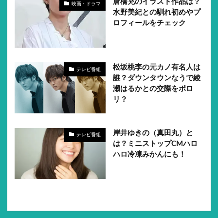
唐橋充のイラスト作品は？
映画・ドラマ
水野美紀との馴れ初めやプ
ロフィールをチェック
松坂桃李の元カノ有名人は
テレビ番組
誰？ダウンタウンなうで綾
瀬はるかとの交際をポロ
リ？
岸井ゆきの（真田丸）と
テレビ番組
は？ミニストップCMハロ
ハロ冷凍みかんにも！