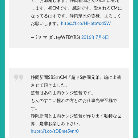
て、お邪魔します。静岡新聞さんのCMに登場
します。初CMです。感謝です。愛されるCMに
なってるはずです。静岡県民の皆様、よろしく
お願いします。
https://t.co/HHbtbYod5W
— ?ヤ マ ダ . (@WFBYRS)
2016年7月6日
静岡新聞SBSのCM『超ドS静岡兄弟』編に出演
させて頂きました。
監督はあの山内ケンジ監督です。
もんのすごい憧れの方とのお仕事光栄至極で
す。
静岡新聞と山内ケンジ監督が作り出す独特な世
界、是非お楽しみ下さい。
https://t.co/zDBme5vnr0