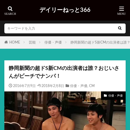
デイリーねっと366
HOME
芸能
俳優・声優
静岡新聞の超ドS新CMの出演者は誰
静岡新聞の超ドS新CMの出演者は誰？おじいさ
んがビーチでナンパ！
2016年7月9日
2018年2月8日
俳優・声優
,
CM
俳優・声優