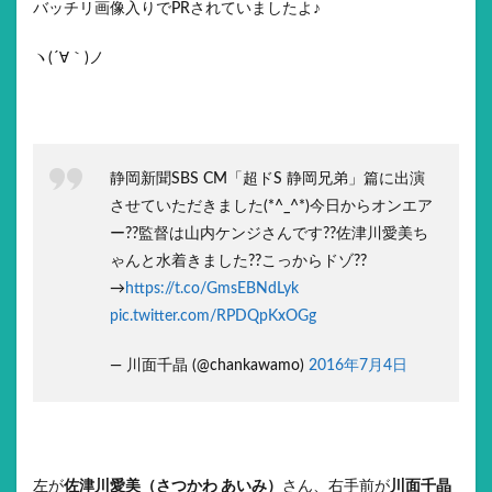
バッチリ画像入りでPRされていましたよ♪
ヽ(´∀｀)ノ
静岡新聞SBS CM「超ドS 静岡兄弟」篇に出演
させていただきました(*^_^*)今日からオンエア
ー??監督は山内ケンジさんです??佐津川愛美ち
ゃんと水着きました??こっからドゾ??
→
https://t.co/GmsEBNdLyk
pic.twitter.com/RPDQpKxOGg
— 川面千晶 (@chankawamo)
2016年7月4日
左が
佐津川愛美（さつかわ あいみ）
さん、右手前が
川面千晶