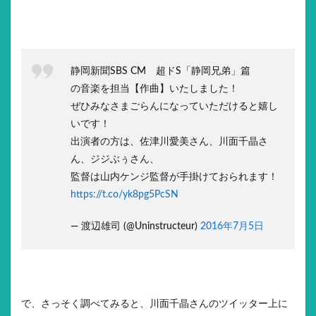
静岡新聞SBS CM 超ドS「静岡兄弟」篇
の音楽を担当【作曲】いたしました！
ぜひみなさまごらんになっていただけると嬉し
いです！
出演者の方は、佐津川愛美さん、川面千晶さ
ん、ジジぶぅさん、
監督は山内ケンジ監督が手掛けておられます！
https://t.co/yk8pg5PcSN
— 渡辺雄司 (@Uninstructeur)
2016年7月5日
で、さっそく調べてみると、川面千晶さんのツイッター上に