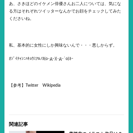
あ、さきほどのイケメン俳優さんお二人については、気にな
る方はそれぞれツイッターなんかでお顔をチェックしてみた
くださいね。
私、基本的に女性にしか興味ないんで・・・悪しからず。
ｵｼﾞｲﾁｬﾝﾆﾊｷｮｳﾐｱﾙﾉｶ(ο･д･)(･д･`ο)ﾈｰ
【参考】Twitter Wikipedia
関連記事