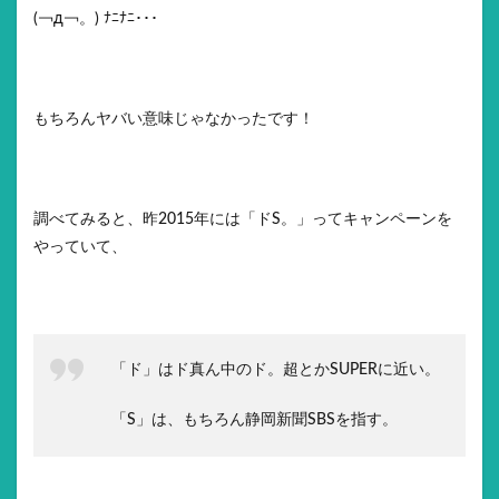
(￢д￢。) ﾅﾆﾅﾆ･･･
もちろんヤバい意味じゃなかったです！
調べてみると、昨2015年には「ドS。」ってキャンペーンを
やっていて、
「ド」はド真ん中のド。超とかSUPERに近い。
「S」は、もちろん静岡新聞SBSを指す。