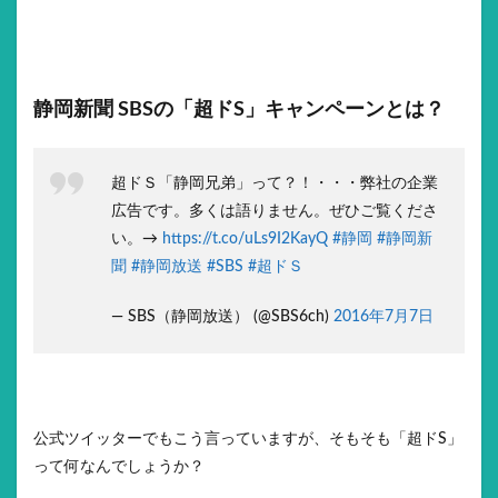
静岡新聞 SBSの「超ドS」キャンペーンとは？
超ドＳ「静岡兄弟」って？！・・・弊社の企業
広告です。多くは語りません。ぜひご覧くださ
い。→
https://t.co/uLs9I2KayQ
#静岡
#静岡新
聞
#静岡放送
#SBS
#超ドＳ
— SBS（静岡放送） (@SBS6ch)
2016年7月7日
公式ツイッターでもこう言っていますが、そもそも「超ドS」
って何なんでしょうか？