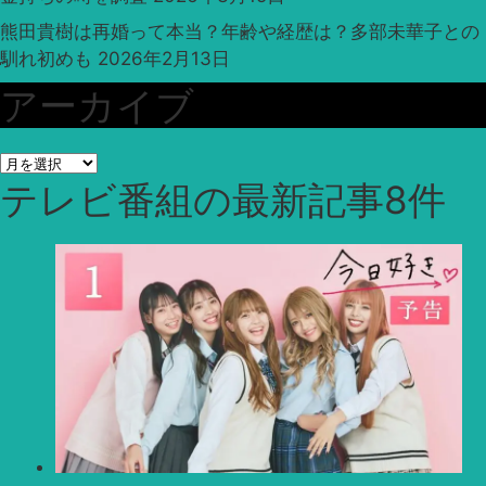
熊田貴樹は再婚って本当？年齢や経歴は？多部未華子との
馴れ初めも
2026年2月13日
アーカイブ
ア
テレビ番組
の最新記事8件
ー
カ
イ
ブ