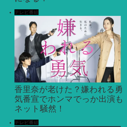
テレビ番組
香里奈が老けた？嫌われる勇
気番宣でホンマでっか出演も
ネット騒然！
テレビ番組