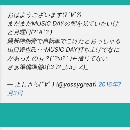
おはようございます(?´∀`?)
まだまだMUSIC DAYの智を見ていたいけ
ど月曜日(?´A`? )
眼帯絆創膏で自転車でこけたとおっしゃる
山口達也氏･･･MUSIC DAY打ち上げでなに
があったのぉ？(´?ω?` )←信じてない
さぁ準備準備0(:3 )? _(:3」∠)_
— よしさ㌧(ﾟ∀ﾟ ) (@yossygreat)
2016年7
月3日