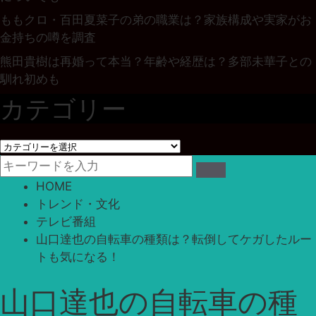
ももクロ・百田夏菜子の弟の職業は？家族構成や実家がお
金持ちの噂を調査
熊田貴樹は再婚って本当？年齢や経歴は？多部未華子との
馴れ初めも
カテゴリー
カ
テ
ゴ
HOME
リ
トレンド・文化
ー
テレビ番組
山口達也の自転車の種類は？転倒してケガしたルー
トも気になる！
山口達也の自転車の種