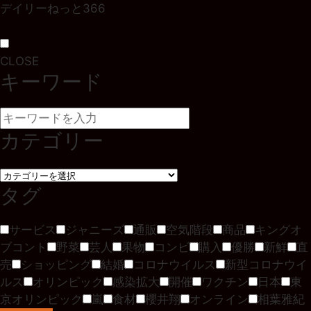
デイリーねっと366
CLOSE
キーワード
カテゴリー
タグ
サービス
ジャニーズ
通販
空気階段
商品
キングオ
ブコント
野菜
芸人
果物
コンビ
購入
優勝
新鮮
直
売
ショッピング
結婚
コロナウイルス
新型コロナウイ
ルス
オリンピック
感染拡大
開催
ワクチン
日本
東
京オリンピック
嵐
食材
櫻井翔
オンライン
相葉雅紀