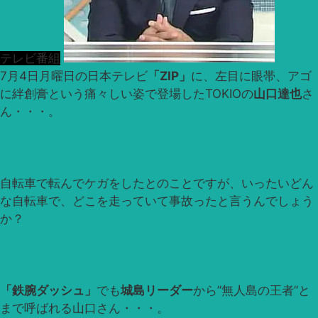
テレビ番組
7月4日月曜日の日本テレビ
「ZIP」
に、左目に眼帯、アゴ
に絆創膏という痛々しい姿で登場したTOKIOの
山口達也
さ
ん・・・。
自転車で転んでケガをしたとのことですが、いったいどん
な自転車で、どこを走っていて事故ったと言うんでしょう
か？
「鉄腕ダッシュ」
でも
城島リーダー
から”無人島の王者”と
まで呼ばれる山口さん・・・。