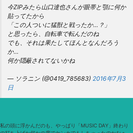
今ZIPみたら山口達也さんが眼帯と顎に何か
貼ってたから
「この人ついに猛獣と戦ったか…？」
と思ったら、自転車で転んだのね
でも、それは果たしてほんとなんだろう
か…
何か隠蔽されてないかね
— ソラニン (@0419_785683)
2016年7月3
日
私の頭に浮かんだのも、やっぱり「MUSIC DAY」終わり