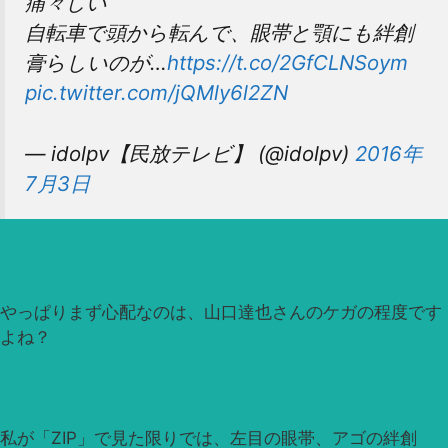
痛々しい
自転車で頭から転んで、眼帯と顎にも絆創
膏らしいのが…
https://t.co/2GfCLNSoym
pic.twitter.com/jQMly6l2ZN
— idolpv【民放テレビ】 (@idolpv)
2016年
7月3日
やっぱりまず心配なのは、山口達也さんのケガの程度です
よね？
私が「ZIP」で見た限りでは、左目の眼帯、アゴの絆創