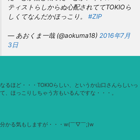
ティストらしからぬ心配されててTOKIOら
しくてなんだかほっこり。
#ZIP
— あおくま一哉 (@aokuma18)
2016年7月
3日
なるほど・・・TOKIOらしい、というか山口さんらしいっ
て、ほっこりしちゃう方もいるんですな・・・。
分かる気もしますが・・・w(￣▽￣;)w