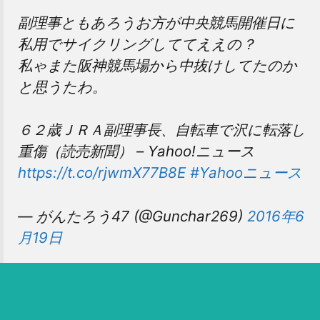
副理事ともあろうお方が中央競馬開催日に
私用でサイクリングしててええの？
私ゃまた阪神競馬場から中抜けしてたのか
と思うたわ。
６２歳ＪＲＡ副理事長、自転車で沢に転落し
重傷（読売新聞） – Yahoo!ニュース
https://t.co/rjwmX77B8E
#Yahooニュース
— がんたろう47 (@Gunchar269)
2016年6
月19日