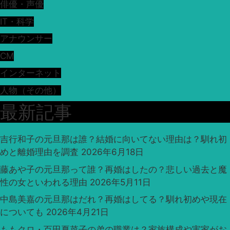
俳優・声優
IT・科学
アナウンサー
CM
インターネット
人物（その他）
最新記事
吉行和子の元旦那は誰？結婚に向いてない理由は？馴れ初
めと離婚理由を調査
2026年6月18日
藤あや子の元旦那って誰？再婚はしたの？悲しい過去と魔
性の女といわれる理由
2026年5月11日
中島美嘉の元旦那はだれ？再婚はしてる？馴れ初めや現在
についても
2026年4月21日
ももクロ・百田夏菜子の弟の職業は？家族構成や実家がお