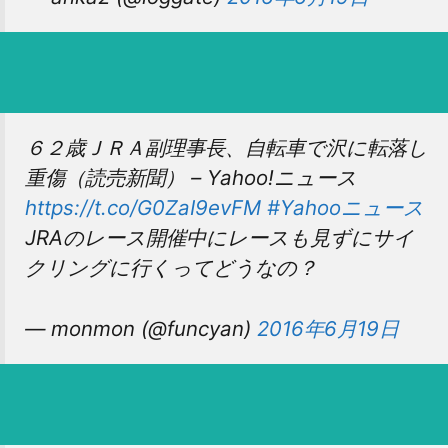
６２歳ＪＲＡ副理事長、自転車で沢に転落し
重傷（読売新聞） – Yahoo!ニュース
https://t.co/G0ZaI9evFM
#Yahooニュース
JRAのレース開催中にレースも見ずにサイ
クリングに行くってどうなの？
— monmon (@funcyan)
2016年6月19日