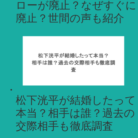
ローが廃止？なぜすぐに
廃止？世間の声も紹介
松下洸平が結婚したって
本当？相手は誰？過去の
交際相手も徹底調査