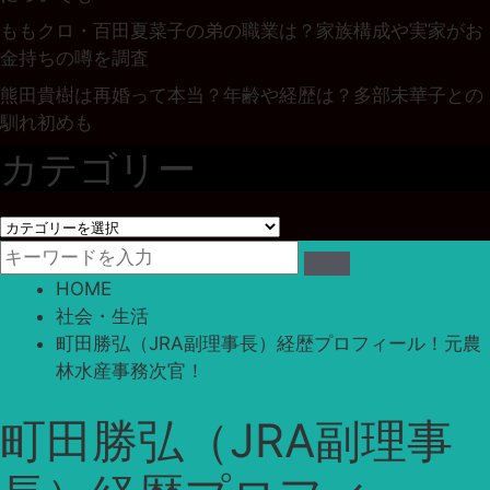
ももクロ・百田夏菜子の弟の職業は？家族構成や実家がお
金持ちの噂を調査
熊田貴樹は再婚って本当？年齢や経歴は？多部未華子との
馴れ初めも
カテゴリー
カ
テ
ゴ
HOME
リ
社会・生活
ー
町田勝弘（JRA副理事長）経歴プロフィール！元農
林水産事務次官！
町田勝弘（JRA副理事