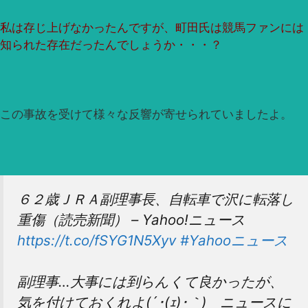
私は存じ上げなかったんですが、町田氏は競馬ファンには
知られた存在だったんでしょうか・・・？
この事故を受けて様々な反響が寄せられていましたよ。
６２歳ＪＲＡ副理事長、自転車で沢に転落し
重傷（読売新聞） – Yahoo!ニュース
https://t.co/fSYG1N5Xyv
#Yahooニュース
副理事…大事には到らんくて良かったが、
気を付けておくれよ(´･(ｪ)･｀) ニュースに