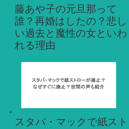
藤あや子の元旦那って
誰？再婚はしたの？悲し
い過去と魔性の女といわ
れる理由
スタバ・マックで紙スト