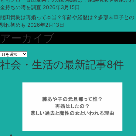
金持ちの噂を調査
2026年3月15日
熊田貴樹は再婚って本当？年齢や経歴は？多部未華子との
馴れ初めも
2026年2月13日
アーカイブ
ア
社会・生活
の最新記事8件
ー
カ
イ
ブ