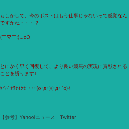
もしかして、今のポストはもう仕事じゃないって感覚なん
ですかね・・・？
(￣▽￣;).｡oO
とにかく早く回復して、より良い競馬の実現に貢献される
ことを祈ります♪
ｹｲﾊﾞﾔﾗﾅｲｸｾﾆ･･･(ο･д･)(･д･`ο)ﾈｰ
【参考】Yahoo!ニュース Twitter