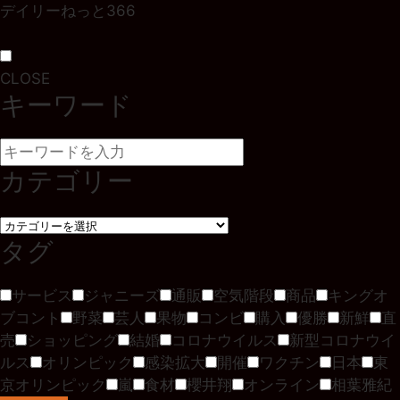
デイリーねっと366
CLOSE
キーワード
カテゴリー
タグ
サービス
ジャニーズ
通販
空気階段
商品
キングオ
ブコント
野菜
芸人
果物
コンビ
購入
優勝
新鮮
直
売
ショッピング
結婚
コロナウイルス
新型コロナウイ
ルス
オリンピック
感染拡大
開催
ワクチン
日本
東
京オリンピック
嵐
食材
櫻井翔
オンライン
相葉雅紀