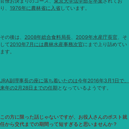
官僚お決まりのコース、
東京大学法学部を卒業
されてお
り、
1976年に農林省に入省
しています。
その後は、
2008年総合食料局長
、
2009年水産庁長官
、そ
して
2010年7月には農林水産事務次官
にまで上り詰めてい
ます。
JRA副理事長の座に落ち着いたのは今年2016年3月1日で、
来年の2月28日までの任期
となっているようです。
この方に限った話じゃないですが、お役人さんのポスト就
任から交代までの期間って短すぎると思いませんか？