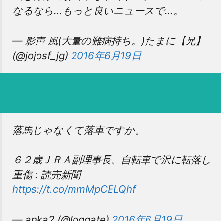
なるなら…もっと良いニュースで…。
— 影声 風(大量の難病持ち。)たまに【兄】
(@jojosf_jg)
2016年6月19日
落馬じゃなくて落車ですか。
６２歳ＪＲＡ副理事長、自転車で沢に転落し
重傷 : 読売新聞
https://t.co/mmMpCELQhf
— anka2 (@loggate)
2016年6月19日