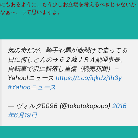
にもあるように、もう少しお立場を考えるべきじゃないか
なぁ～、って思いますよ。
気の毒だが、騎手や馬が命懸けで走ってる
日に何しとんの→６２歳ＪＲＡ副理事長、
自転車で沢に転落し重傷（読売新聞） –
Yahoo!ニュース
https://t.co/iqkdzj1h3y
#Yahooニュース
— ヴォルグ0096 (@tokotokopopo)
2016
年6月19日